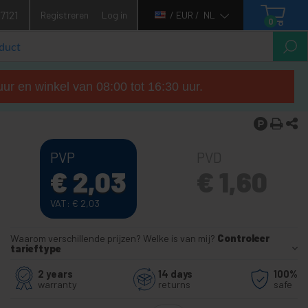
7121
Registreren
Log in
/ EUR /
NL
0
ur en winkel van 08:00 tot 16:30 uur.
PVP
PVD
€
2,03
€
1,60
VAT:
€
2,03
Waarom verschillende prijzen? Welke is van mij?
Controleer
tarieftype
2 years
14 days
100%
warranty
returns
safe