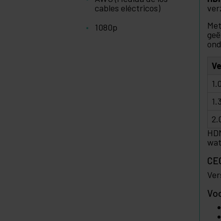
cables eléctricos)
ver
Met
1080p
geë
ond
Ve
1.
1.
2.
HDM
wat
CEC
Ver
Vo