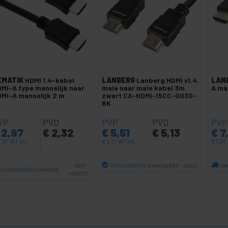
EMATIK
HDMI 1.4-kabel
LANBERG
Lanberg HDMI v1.4
LAN
MI-A type mannelijk naar
male naar male kabel 3m
A ma
MI-A mannelijk 2 m
zwart CA-HDMI-15CC-0030-
BK
VP
PVD
PVP
PVD
PVP
2,97
€
2,32
€
5,51
€
5,13
€
7
,97
VAT inc.
€
5,51
VAT inc.
€
7,35
Onmiddellijke levering
Va
REF:
REF:
HI142
Onmiddellijke levering
HG002
Aantal
Aantal