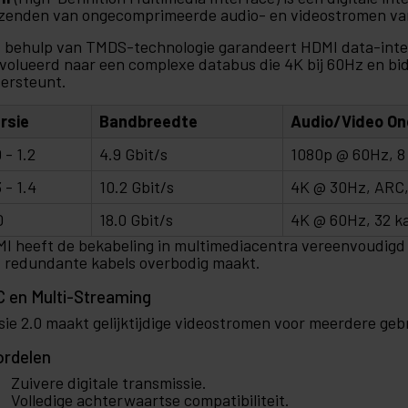
zenden van ongecomprimeerde audio- en videostromen va
 behulp van TMDS-technologie garandeert HDMI data-integr
volueerd naar een complexe databus die 4K bij 60Hz en bid
ersteunt.
rsie
Bandbreedte
Audio/Video On
0 - 1.2
4.9 Gbit/s
1080p @ 60Hz, 8
3 - 1.4
10.2 Gbit/s
4K @ 30Hz, ARC,
0
18.0 Gbit/s
4K @ 60Hz, 32 k
I heeft de bekabeling in multimediacentra vereenvoudigd 
 redundante kabels overbodig maakt.
 en Multi-Streaming
sie 2.0 maakt gelijktijdige videostromen voor meerdere geb
ordelen
Zuivere digitale transmissie.
Volledige achterwaartse compatibiliteit.