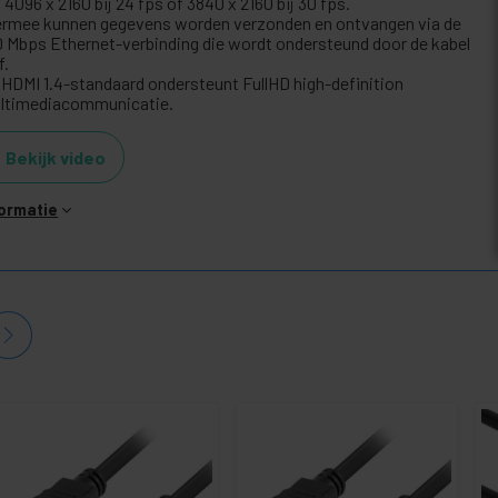
 4096 x 2160 bij 24 fps of 3840 x 2160 bij 30 fps.
ermee kunnen gegevens worden verzonden en ontvangen via de
0 Mbps Ethernet-verbinding die wordt ondersteund door de kabel
f.
 HDMI 1.4-standaard ondersteunt FullHD high-definition
ltimediacommunicatie.
Bekijk video
formatie