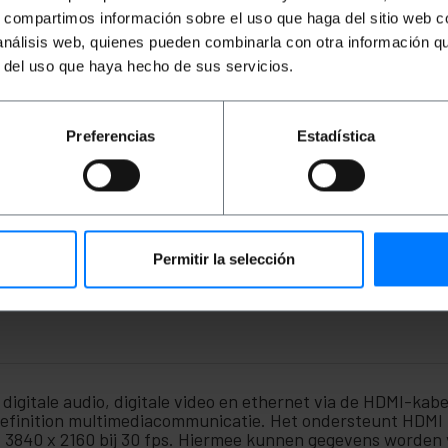
€
3,12
€
2,52
€
10,68
€
8,59
€
s, compartimos información sobre el uso que haga del sitio web 
€
€
3,12
VAT inc.
€
10,68
VAT inc.
 análisis web, quienes pueden combinarla con otra información q
€
1
r del uso que haya hecho de sus servicios.
REF:
REF:
Onmiddellijke levering
Onmiddellijke levering
HG003
HG006
Aantal
Aantal
Preferencias
Estadística
Permitir la selección
digitale audio, digitale video en ethernet via de HDMI-kab
efinition multimediacommunicatie. Het ondersteunt HDMI 1
s of 3840 x 2160 bij 30 fps. Hiermee kunnen gegevens worde