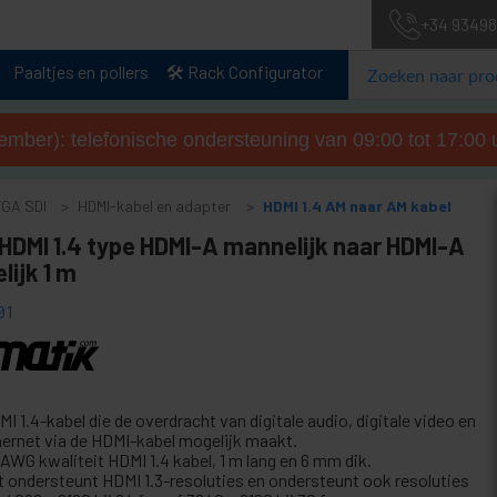
+34 93498
Paaltjes en pollers
🛠️ Rack Configurator
tember): telefonische ondersteuning van 09:00 tot 17:00 u
VGA SDI
HDMI-kabel en adapter
HDMI 1.4 AM naar AM kabel
 HDMI 1.4 type HDMI-A mannelijk naar HDMI-A
ijk 1 m
01
I 1.4-kabel die de overdracht van digitale audio, digitale video en
hernet via de HDMI-kabel mogelijk maakt.
 AWG kwaliteit HDMI 1.4 kabel, 1 m lang en 6 mm dik.
t ondersteunt HDMI 1.3-resoluties en ondersteunt ook resoluties