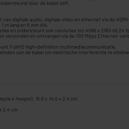
ondersteund door de kabel zelf.
 van digitale audio, digitale video en ethernet via de HDM
 1 m lang en 6 mm dik.
ies en ondersteunt ook resoluties tot 4096 x 2160 bij 24 fp
n verzonden en ontvangen via de 100 Mbps Ethernet-verb
unt FullHD high-definition multimediacommunicatie.
teinden van de kabel om elektrische interferentie te elimin
pte x hoogte): 15.0 x 14.0 x 2.4 cm
x 2.4 cm