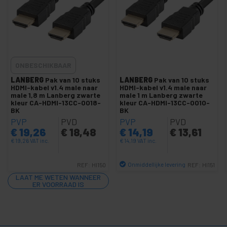
HDMI-kabel actief M / M
FPV platte HDMI-kabel
HDMI-A M / M-kabel
HDMI-A M / M-kabel met rotatie
ONBESCHIKBAAR
HDMI-A naar DVI-D M / M-kabel
LANBERG
Pak van 10 stuks
LANBERG
Pak van 10 stuks
HDMI-kabel v1.4 male naar
HDMI-kabel v1.4 male naar
HDMI-C M naar HDMI-A M-kabel
male 1,8 m Lanberg zwarte
male 1 m Lanberg zwarte
kleur CA-HDMI-13CC-0018-
kleur CA-HDMI-13CC-0010-
HDMI-D M naar HDMI-A M-kabel
BK
BK
MHL naar HDMI-kabel en adapter
PVP
PVD
PVP
PVD
€
19,26
€
18,48
€
14,19
€
13,61
HDMI-kabeltester
€
19,26
VAT inc.
€
14,19
VAT inc.
HDMI-connector duplicator
Onmiddellijke levering
REF:
HI150
REF:
HI151
Super HDMI 1.4 AM naar AM kabel
Aantal
LAAT ME WETEN WANNEER
Super HDMI-A naar DVI-D M / M-kabel
ER VOORRAAD IS
+
VGA- en SVGA-kabel en adapter
+
Video schakelaar