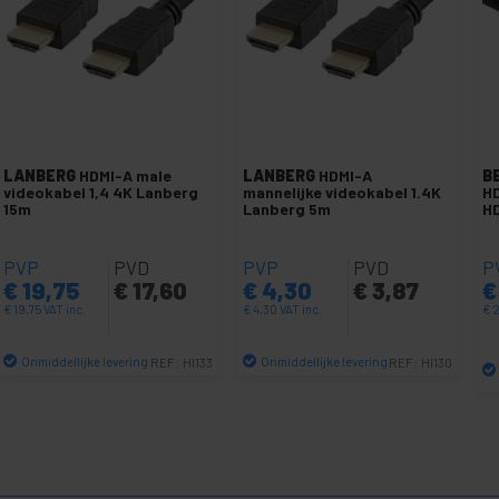
LANBERG
HDMI-A male
LANBERG
HDMI-A
B
videokabel 1,4 4K Lanberg
mannelijke videokabel 1.4K
HD
15m
Lanberg 5m
HD
PVP
PVD
PVP
PVD
P
€
19,75
€
17,60
€
4,30
€
3,87
€
€
19,75
VAT inc.
€
4,30
VAT inc.
€
2
Onmiddellijke levering
Onmiddellijke levering
REF:
HI133
REF:
HI130
Aantal
Aantal