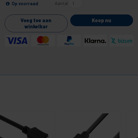
Aantal
Op voorraad
Voeg toe aan
Koop nu
winkelkar