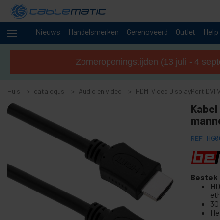
Nieuws
Handelsmerken
Gerenoveerd
Outlet
Help
+
Kabels en
netwerken
Zomeropeningstijden (13 juli - 4 sep
Rekken
+
en
Huis
servers
catalogus
Audio en video
HDMI Video DisplayPort DVI 
Audio
-
Kabel
en
mannel
video
+
Accessoires van audio en video
REF:
HG0
+
Accessoires voor GoPro
+
Draadloze audiogids
Bestek
+
CCTV-camera's en accessoires
HDM
+
et
Projectiescherm en projector
30
+
Ondersteuning voor tv en computer
He