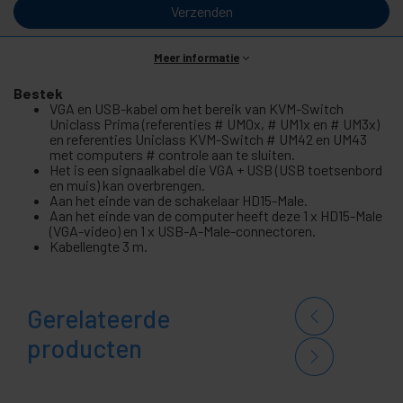
Verzenden
Meer informatie
Bestek
VGA en USB-kabel om het bereik van KVM-Switch
Uniclass Prima (referenties # UM0x, # UM1x en # UM3x)
en referenties Uniclass KVM-Switch # UM42 en UM43
met computers # controle aan te sluiten.
Het is een signaalkabel die VGA + USB (USB toetsenbord
en muis) kan overbrengen.
Aan het einde van de schakelaar HD15-Male.
Aan het einde van de computer heeft deze 1 x HD15-Male
(VGA-video) en 1 x USB-A-Male-connectoren.
Kabellengte 3 m.
Gerelateerde
producten