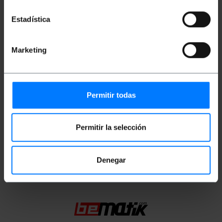
Bruto gewicht: 290 g
Estadística
Productafmetingen (breedte x diepte x
hoogte): 24.0 x 17.0 x 3.5 cm
Aantal pakketten: 1
Marketing
Pakket maatregelen: 24.0 x 17.0 x 3.5 cm
Documentatie
Permitir todas
Product bestand 1
Permitir la selección
Classificatie
Denegar