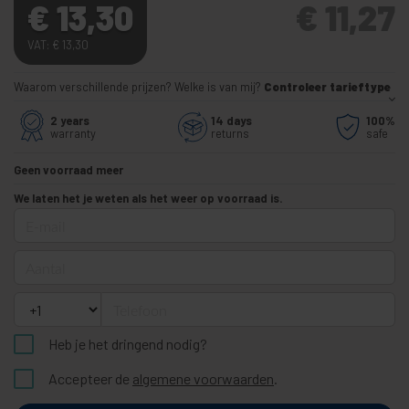
€
13,30
€
11,27
VAT:
€
13,30
Waarom verschillende prijzen? Welke is van mij?
Controleer tarieftype
2 years
14 days
100%
warranty
returns
safe
Geen voorraad meer
We laten het je weten als het weer op voorraad is.
E-mail
Aantal
Telefoon
Heb je het dringend nodig?
Accepteer de
algemene voorwaarden
.