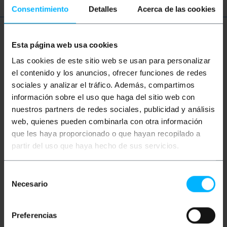
Consentimiento
Detalles
Acerca de las cookies
Meer informatie
Esta página web usa cookies
Las cookies de este sitio web se usan para personalizar
el contenido y los anuncios, ofrecer funciones de redes
Beschrijving
sociales y analizar el tráfico. Además, compartimos
información sobre el uso que haga del sitio web con
nuestros partners de redes sociales, publicidad y análisis
VGA en USB-kabel om het bereik van KVM-Switch
Uniclass Prima (referenties # UM0x, # UM1x en #
web, quienes pueden combinarla con otra información
UM3x) en referenties Uniclass KVM-Switch # UM42
que les haya proporcionado o que hayan recopilado a
en UM43 met computers # controle aan te sluiten.
Het is een signaalkabel die VGA + USB (USB
partir del uso que haya hecho de sus servicios.
toetsenbord en muis) kan overbrengen. Aan het
einde van de schakelaar HD15-Male. Aan het einde
van de computer heeft deze 1 x HD15-Male (VGA-
Selección
video) en 1 x USB-A-Male-connectoren. Kabellengte
Necesario
de
3 m.
consentimiento
Preferencias
Maten en gewichten