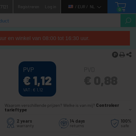
7121
Registreren
Log in
/ EUR /
NL
0
ur en winkel van 08:00 tot 16:30 uur.
PVP
PVD
€
1,12
€
0,88
VAT:
€
1,12
Waarom verschillende prijzen? Welke is van mij?
Controleer
tarieftype
2 years
14 days
100%
warranty
returns
safe