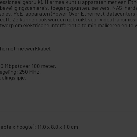
rofessioneel gebruik). Hiermee kunt u apparaten met een Et
 beveiligingscamera's, toegangspunten, servers, NAS-hard
soles, PoE-apparaten (Power Over Ethernet), datacenters 
eft. Ze kunnen ook worden gebruikt voor videotransmissie
twerp om elektrische interferentie te minimaliseren en te 
Ethernet-netwerkkabel.
00 Mbps) over 100 meter.
egeling: 250 MHz.
lingslipje.
pte x hoogte): 11.0 x 8.0 x 1.0 cm