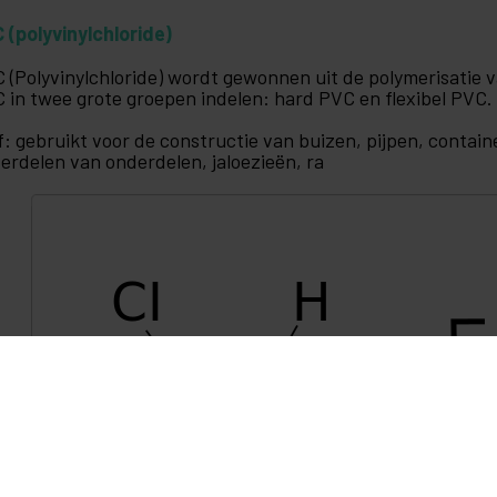
 (polyvinylchloride)
 (Polyvinylchloride) wordt gewonnen uit de polymerisatie
 in twee grote groepen indelen: hard PVC en flexibel PVC.
jf: gebruikt voor de constructie van buizen, pijpen, conta
erdelen van onderdelen, jaloezieën, ra