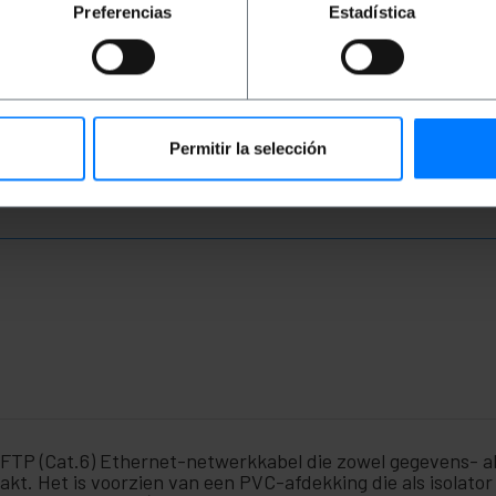
PVP
PVD
PVP
PVD
P
Preferencias
Estadística
€
1,12
€
0,88
€
1,12
€
0,88
€
€
1,12
VAT inc.
€
1,12
VAT inc.
€
1
REF:
REF:
Onmiddellijke levering
Onmiddellijke levering
RU041
RU001
Aantal
Aantal
Permitir la selección
 FTP (Cat.6) Ethernet-netwerkkabel die zowel gegevens- a
kt. Het is voorzien van een PVC-afdekking die als isolator