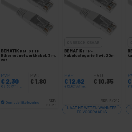
ONBESCHIKBAAR
BEMATIK
Kat. 6 FTP
BEMATIK
FTP-
B
Ethernet netwerkkabel, 3 m,
kabelcategorie 6 wit 20m
ka
wit
PVP
PVD
PVP
PVD
P
€
2,30
€
1,80
€
12,62
€
10,35
€
€
2,30
VAT inc.
€
12,62
VAT inc.
€
9
REF:
REF:
RY040
Onmiddellijke levering
RY035
LAAT ME WETEN WANNEER
Aantal
ER VOORRAAD IS