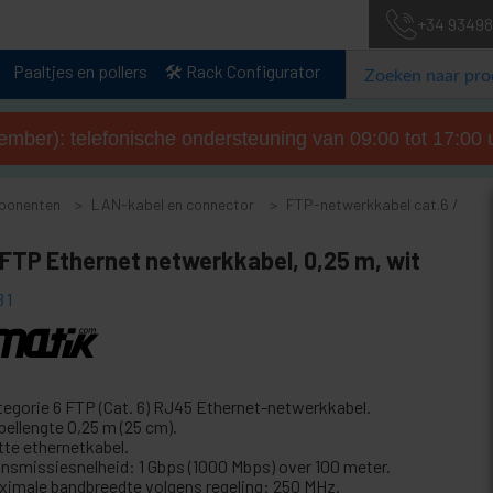
+34 93498
Paaltjes en pollers
🛠️ Rack Configurator
tember): telefonische ondersteuning van 09:00 tot 17:00 u
ponenten
LAN-kabel en connector
FTP-netwerkkabel cat.6 /
 FTP Ethernet netwerkkabel, 0,25 m, wit
31
tegorie 6 FTP (Cat. 6) RJ45 Ethernet-netwerkkabel.
bellengte 0,25 m (25 cm).
tte ethernetkabel.
ansmissiesnelheid: 1 Gbps (1000 Mbps) over 100 meter.
ximale bandbreedte volgens regeling: 250 MHz.