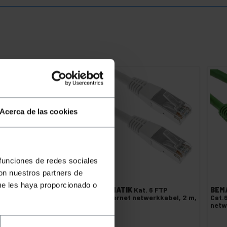
Acerca de las cookies
 funciones de redes sociales
con nuestros partners de
ue les haya proporcionado o
EMATIK
0,25 m blauwe
BEMATIK
Kat. 6 FTP
BEM
t.6 FTP Ethernet-
Ethernet netwerkkabel, 2 m,
Cat.
etwerkkabel
wit
netw