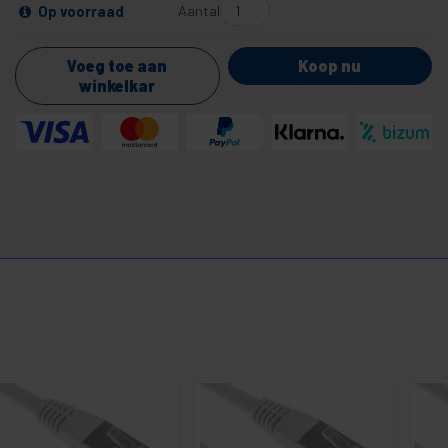
Aantal
Op voorraad
Voeg toe aan
Koop nu
winkelkar