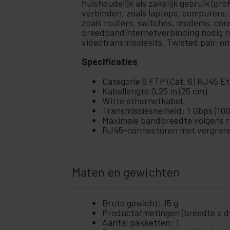
huishoudelijk als zakelijk gebruik (p
+
verbinden, zoals laptops, computers,
Ubiquiti-netwerken
zoals routers, switches, modems, con
Rekken
breedbandinternetverbinding nodig he
+
en
videotransmissiekits. Twisted pair-on
servers
Audio
Specificaties
+
en
video
Categorie 6 FTP (Cat. 6) RJ45 
Kabellengte 0,25 m (25 cm).
+
Verlichting
Witte ethernetkabel.
en geluid
Transmissiesnelheid: 1 Gbps (10
+
Maximale bandbreedte volgens r
fotografie
RJ45-connectoren met vergrende
+
Tools en
hardware
Beveiliging,
Maten en gewichten
+
alarmen en
controle
+
Elektronica
Bruto gewicht: 15 g
en gadgets
Productafmetingen (breedte x die
Aantal pakketten: 1
Thuis