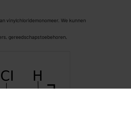
 van vinylchloridemonomeer. We kunnen
iners, gereedschapstoebehoren,