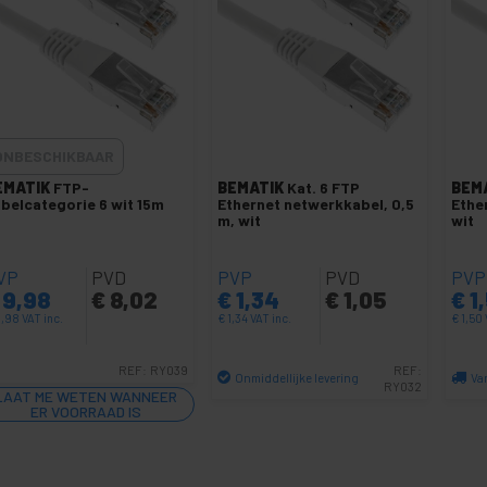
ONBESCHIKBAAR
EMATIK
FTP-
BEMATIK
Kat. 6 FTP
BEM
belcategorie 6 wit 15m
Ethernet netwerkkabel, 0,5
Ethe
m, wit
wit
VP
PVD
PVP
PVD
PVP
9,98
€
8,02
€
1,34
€
1,05
€
1
,98
VAT inc.
€
1,34
VAT inc.
€
1,50
REF:
RY039
REF:
Onmiddellijke levering
Va
RY032
LAAT ME WETEN WANNEER
Aantal
ER VOORRAAD IS