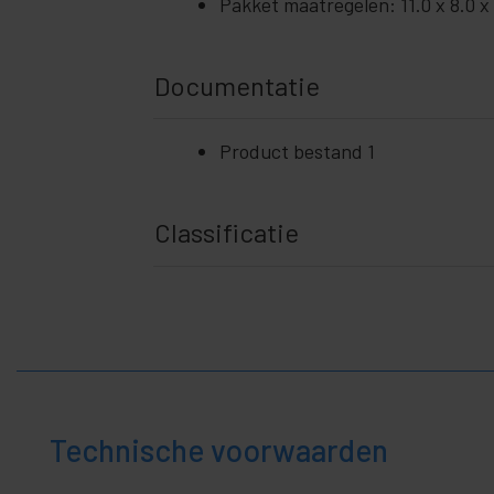
+
Pakket maatregelen: 11.0 x 8.0 x
en
zakelijk
+
Vrije
tijd
Documentatie
+
Medisch
gebied
Product bestand 1
Classificatie
Technische voorwaarden