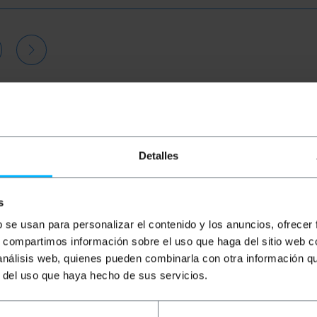
Detalles
s
b se usan para personalizar el contenido y los anuncios, ofrecer
s, compartimos información sobre el uso que haga del sitio web 
 análisis web, quienes pueden combinarla con otra información q
BEMATIK
0,25 m zwarte
BEMATIK
0,25 m rode Cat.6
B
r del uso que haya hecho de sus servicios.
Cat.6 FTP Ethernet-
FTP Ethernet-netwerkkabel
Ca
netwerkkabel
n