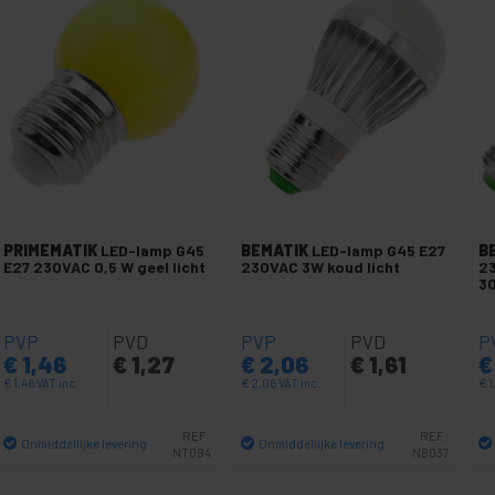
PRIMEMATIK
LED-lamp G45
BEMATIK
LED-lamp G45 E27
B
E27 230VAC 0,5 W geel licht
230VAC 3W koud licht
23
3
PVP
PVD
PVP
PVD
P
€
1,46
€
1,27
€
2,06
€
1,61
€
€
1,46
VAT inc.
€
2,06
VAT inc.
€
1
REF:
REF:
Onmiddellijke levering
Onmiddellijke levering
NT094
NB037
Aantal
Aantal