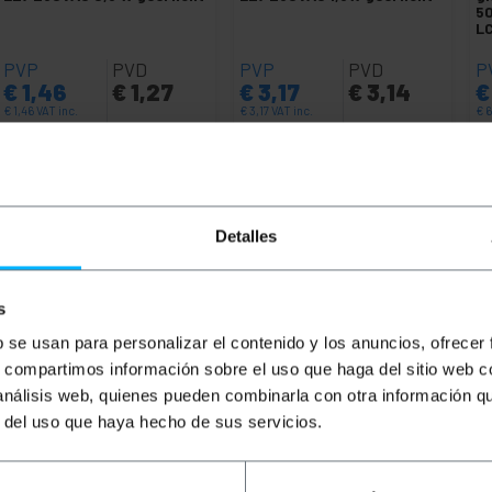
50
LC
PVP
PVD
PVP
PVD
P
€
1,46
€
1,27
€
3,17
€
3,14
€
€
1,46
VAT inc.
€
3,17
VAT inc.
€
6
REF:
REF:
Onmiddellijke levering
Onmiddellijke levering
NT094
NT097
Aantal
Aantal
Detalles
s
b se usan para personalizar el contenido y los anuncios, ofrecer
s, compartimos información sobre el uso que haga del sitio web 
 análisis web, quienes pueden combinarla con otra información q
r del uso que haya hecho de sus servicios.