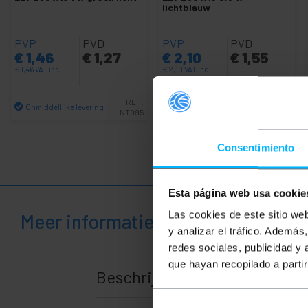
en
lichtblauw
zakelijk
+
Vrije
PVP
PVD
PVP
PVD
tijd
€
1,46
€
1,27
€
2,10
€
1,55
+
Medisch
€
1,46
VAT inc.
€
2,10
VAT inc.
gebied
REF:
REF:
Onmiddellijke levering
Onmiddellijke levering
NT095
NT092
Aantal
Aantal
Consentimiento
Esta página web usa cookie
Las cookies de este sitio we
Meer informatie
y analizar el tráfico. Ademá
redes sociales, publicidad y
que hayan recopilado a parti
Beschrijving
Selección