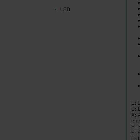
LED
L: 
D: 
A: 
I: 
H: 
F: 
D: 