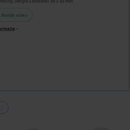
meting: (lengte x breedte): 65 x 45 mm.
Bekijk video
formatie