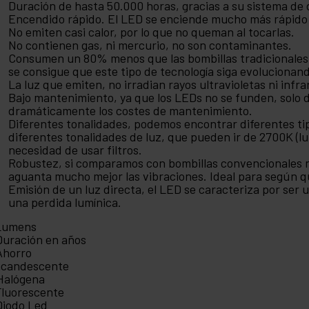
Duración de hasta 50.000 horas, gracias a su sistema de d
Encendido rápido. El LED se enciende mucho más rápido
No emiten casi calor, por lo que no queman al tocarlas.
No contienen gas, ni mercurio, no son contaminantes.
Consumen un 80% menos que las bombillas tradicionales.
se consigue que este tipo de tecnología siga evolucionan
La luz que emiten, no irradian rayos ultravioletas ni infra
Bajo mantenimiento, ya que los LEDs no se funden, solo d
dramáticamente los costes de mantenimiento.
Diferentes tonalidades, podemos encontrar diferentes 
diferentes tonalidades de luz, que pueden ir de 2700K (luz
necesidad de usar filtros.
Robustez, si comparamos con bombillas convencionales 
aguanta mucho mejor las vibraciones. Ideal para según q
Emisión de un luz directa, el LED se caracteriza por ser u
una perdida lumínica.
Lumens
Duración en años
Ahorro
incandescente
Halógena
Fluorescente
Diodo Led