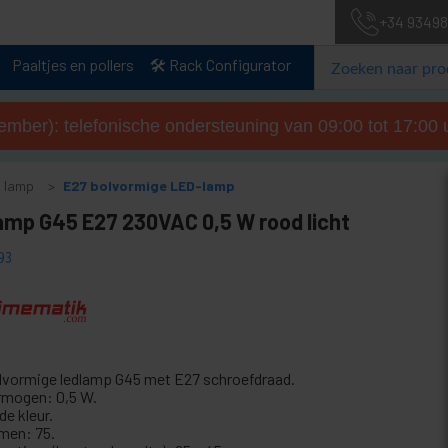
+34 93498
Paaltjes en pollers
🛠️ Rack Configurator
tember): telefonische ondersteuning van 09:00 tot 17:00 u
 lamp
E27 bolvormige LED-lamp
amp G45 E27 230VAC 0,5 W rood licht
93
lvormige ledlamp G45 met E27 schroefdraad.
rmogen: 0,5 W.
de kleur.
men: 75.