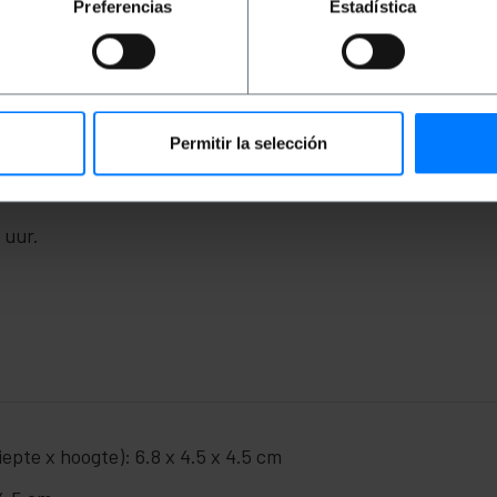
Preferencias
Estadística
efdraad. LED-technologie heeft een zeer laag verbruik en
.
 schroefdraad.
Permitir la selección
 x 45 mm.
 uur.
pte x hoogte): 6.8 x 4.5 x 4.5 cm