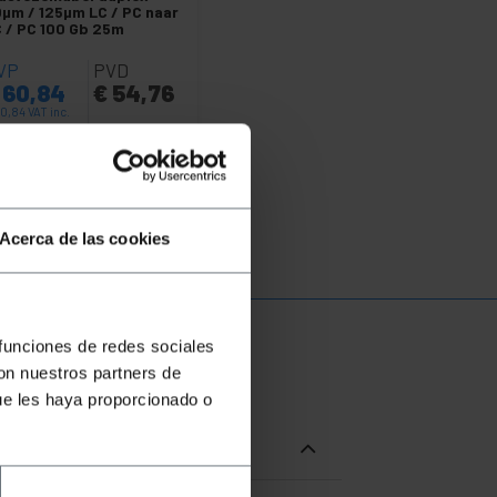
µm / 125µm LC / PC naar
 / PC 100 Gb 25m
VP
PVD
60,84
€
54,76
0,84
VAT inc.
In 5 weken
REF:
GC070
Aantal
Acerca de las cookies
 funciones de redes sociales
con nuestros partners de
ue les haya proporcionado o