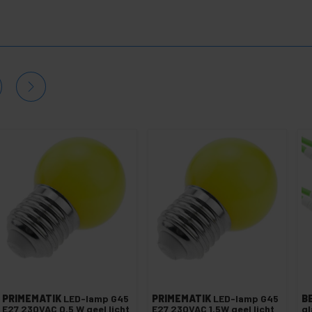
PRIMEMATIK
LED-lamp G45
PRIMEMATIK
LED-lamp G45
B
E27 230VAC 0,5 W geel licht
E27 230VAC 1,5W geel licht
gl