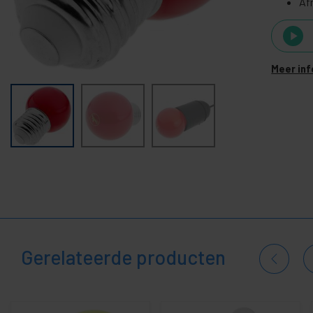
+
Af
-
LED verlichting
LED-verlichtingsarmaturen
-
LED lamp
Meer in
E14 sferische LED-lamp
E14 LED-reflectorlamp
E27 LED-lamp langwerpig
E27 bolvormige LED-lamp
LED-lamp E27 product
E27 LED-reflectorlamp
GU10 LED-lamp
Draadloze slimme LED-lamp
Gerelateerde producten
LED-spot met aanwezigheidssensor
+
LED schijnwerper
+
LED-schijnwerper