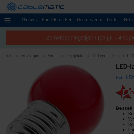
Nieuws
Handelsmerken
Gerenoveerd
Outlet
Help
+
Kabels en
netwerken
Zomeropeningstijden (13 juli - 4 sep
Rekken
+
en
Huis
servers
catalogus
Verlichting en geluid
LED verlichting
LED
Audio
+
LED-l
en
video
REF:
NT0
-
Verlichting
en geluid
+
Roterende basis voor objecten
+
Elektroluminescerende kabel
Bestek
Bo
+
DMX DMX512 en audiokabels
Ve
+
Ro
Truss-structuur
Lu
LED autoverlichting