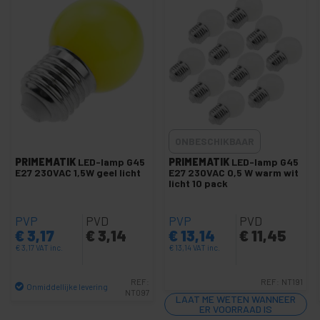
LED-spots voor buiten
+
COB LED op DIY bord
+
LED Neon Flex LNF
LED zaklampen
+
LED vloerlamp
+
Industriële LED-lamp
ONBESCHIKBAAR
LED-omgevingslamp
PRIMEMATIK
LED-lamp G45
PRIMEMATIK
LED-lamp G45
+
LED paneel
E27 230VAC 1,5W geel licht
E27 230VAC 0,5 W warm wit
licht 10 pack
+
LED-downlight-paneel
Lamphouder
PVP
PVD
PVP
PVD
+
€
3,17
Rail light rail LED-plafond
€
3,14
€
13,14
€
11,45
€
3,17
VAT inc.
€
13,14
VAT inc.
+
Flexibele LED-strip
+
LED buis
REF:
REF:
NT191
Onmiddellijke levering
NT097
+
LAAT ME WETEN WANNEER
Verlichting en decoratielampen
Aantal
ER VOORRAAD IS