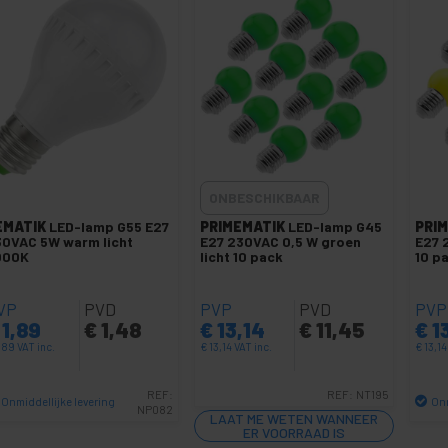
ONBESCHIKBAAR
EMATIK
LED-lamp G55 E27
PRIMEMATIK
LED-lamp G45
PRI
0VAC 5W warm licht
E27 230VAC 0,5 W groen
E27 
000K
licht 10 pack
10 p
VP
PVD
PVP
PVD
PVP
1,89
€
1,48
€
13,14
€
11,45
€
1
,89
VAT inc.
€
13,14
VAT inc.
€
13,1
REF:
REF:
NT195
Onmiddellijke levering
Onm
NP082
LAAT ME WETEN WANNEER
Aantal
ER VOORRAAD IS