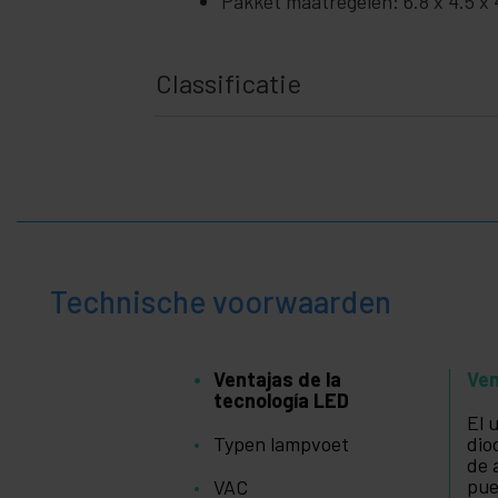
Pakket maatregelen: 6.8 x 4.5 x
Classificatie
Technische voorwaarden
Ventajas de la
Ven
tecnología LED
El 
Typen lampvoet
dio
de 
pue
VAC