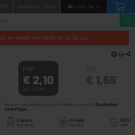
7121
Registreren
Log in
/ EUR /
NL
0
ur en winkel van 08:00 tot 16:30 uur.
PVP
PVD
€
2,10
€
1,55
VAT:
€
2,10
Waarom verschillende prijzen? Welke is van mij?
Controleer
tarieftype
2 years
14 days
100%
warranty
returns
safe