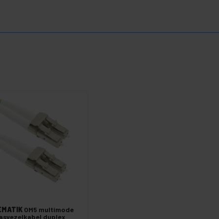
EMATIK
OM5 multimode
asvezelkabel duplex