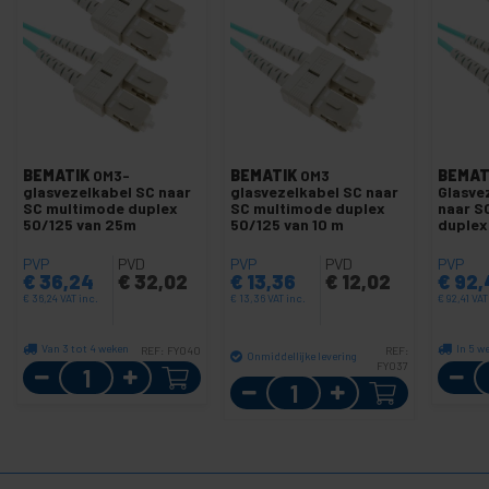
BEMATIK
OM3-
BEMATIK
OM3
BEMAT
glasvezelkabel SC naar
glasvezelkabel SC naar
Glasve
SC multimode duplex
SC multimode duplex
naar S
50/125 van 25m
50/125 van 10 m
duplex
PVP
PVD
PVP
PVD
PVP
€
36,24
€
32,02
€
13,36
€
12,02
€
92,
€
36,24
VAT inc.
€
13,36
VAT inc.
€
92,41
VAT
Van 3 tot 4 weken
In 5 w
REF:
FY040
REF:
Onmiddellijke levering
Aantal
FY037
Aantal