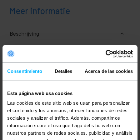
Meer informatie
Beschrijving
Duplex Multi-Mode (MM) glasvezelkabel die voldoet
aan de OM3-norm van ISO-11801. OM3-kabels maken
gebruik van geoptimaliseerde 50/125 µm multimode
glasvezel en maken snelheden tot 10 Gigabit
Consentimiento
Detalles
Acerca de las cookies
Ethernet over een afstand van 300 m mogelijk.
Kabel gebruikt in een verscheidenheid aan
toepassingen waarbij gegevensoverdracht op hoge
snelheid vereist is. Enkele van de meest
Esta página web usa cookies
voorkomende toepassingen zijn lokale netwerken,
datacentra voor het onderling verbinden van servers,
Las cookies de este sitio web se usan para personalizar
switches en andere netwerkapparatuur,
el contenido y los anuncios, ofrecer funciones de redes
verbindingen van telecommunicatieapparatuur,
bewakings- en beveiligingssystemen. De
sociales y analizar el tráfico. Además, compartimos
glasvezelkabel biedt een hoge transmissiesnelheid,
información sobre el uso que haga del sitio web con
een grote bandbreedte en is immuun voor
elektromagnetische interferentie, waardoor stabiele
nuestros partners de redes sociales, publicidad y análisis
en betrouwbare verbindingen worden geboden. Deze