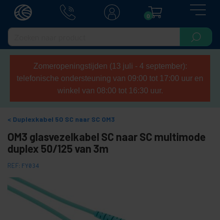
0
Zomeropeningstijden (13 juli - 4 september):
telefonische ondersteuning van 09:00 tot 17:00 uur en
winkel van 08:00 tot 16:30 uur.
Duplexkabel 50 SC naar SC OM3
OM3 glasvezelkabel SC naar SC multimode
duplex 50/125 van 3m
REF:
FY034