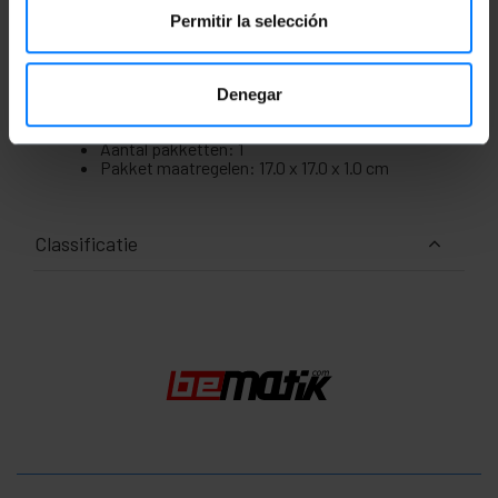
Permitir la selección
Maten en gewichten
Bruto gewicht: 64 g
Denegar
Productafmetingen (breedte x diepte x
hoogte): 17.0 x 17.0 x 1.0 cm
Aantal pakketten: 1
Pakket maatregelen: 17.0 x 17.0 x 1.0 cm
Classificatie