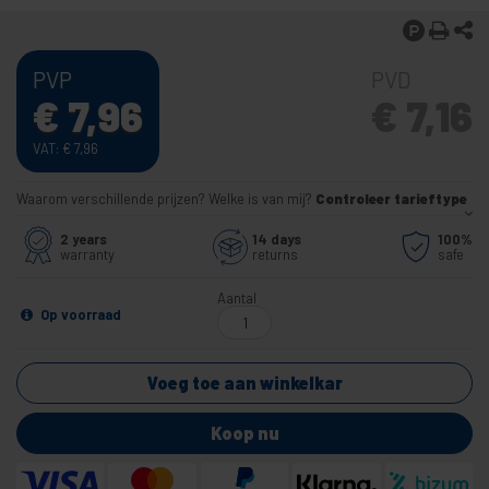
PVP
PVD
€
7,96
€
7,16
VAT:
€
7,96
Waarom verschillende prijzen? Welke is van mij?
Controleer tarieftype
2 years
14 days
100%
warranty
returns
safe
Aantal
Op voorraad
Voeg toe aan winkelkar
Koop nu