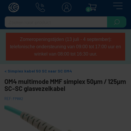
0
Zomeropeningstijden (13 juli - 4 september):
telefonische ondersteuning van 09:00 tot 17:00 uur en
winkel van 08:00 tot 16:30 uur.
Simplex kabel 50 SC naar SC OM4
OM4 multimode MMF simplex 50µm / 125µm
SC-SC glasvezelkabel
REF:
FP002