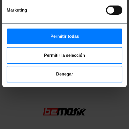
550 m (850 nm) mogelijk is.
Marketing
Maten en gewichten
Bruto gewicht: 10 g
Permitir todas
Productafmetingen (breedte x diepte x
hoogte): 16.0 x 16.0 x 0.2 cm
Aantal pakketten: 1
Pakket maatregelen: 16.0 x 16.0 x 1.0 cm
Permitir la selección
Denegar
Classificatie