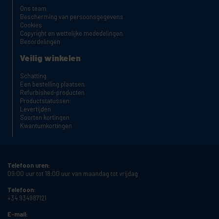
Ons team
Bescherming van persoonsgegevens
Cookies
Copyright en wettelijke mededelingen
Beoordelingen
Veilig winkelen
Schatting
Een bestelling plaatsen
Refurbished-producten
Productstatussen:
Levertijden
Soorten kortingen
Kwantumkortingen
Telefoon uren:
09:00 uur tot 18:00 uur van maandag tot vrijdag
Telefoon:
+34 934987121
E-mail: