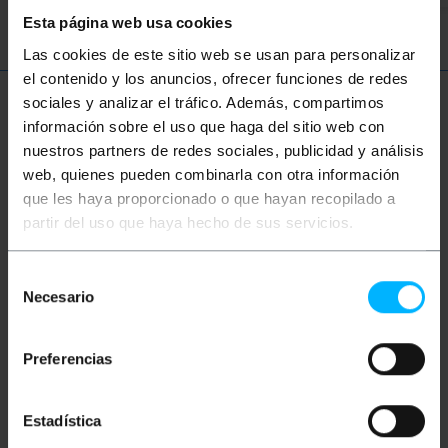
Esta página web usa cookies
Las cookies de este sitio web se usan para personalizar
el contenido y los anuncios, ofrecer funciones de redes
sociales y analizar el tráfico. Además, compartimos
Meer informatie
información sobre el uso que haga del sitio web con
nuestros partners de redes sociales, publicidad y análisis
web, quienes pueden combinarla con otra información
Beschrijving
que les haya proporcionado o que hayan recopilado a
partir del uso que haya hecho de sus servicios.
OM4 multimode glasvezelkabel (MMF) simplex 50µm
/ 125µm SC-SC met een lengte van 1m. De OM4-
Selección
glasvezeloptiek is geoptimaliseerd voor laser, met
Necesario
de
een hoge bandbreedte, met een kerndiameter van 50
µm en een coatingdiameter van 125 µm. De OM1- en
consentimiento
OM2-voorschriften staan Gigabit Ethernet-
snelheden (1 Gbit / s) toe. De OM3-standaard biedt
Preferencias
een snelheid van maximaal 10 Gigabit Ethernet op
een afstand van 300 m. OM4-kabels maken gebruik
van geoptimaliseerde multimode-glasvezeloptiek
Estadística
van 50 µm / 125 µm, waarmee een snelheid van
maximaal 10 Gigabit Ethernet op een afstand van