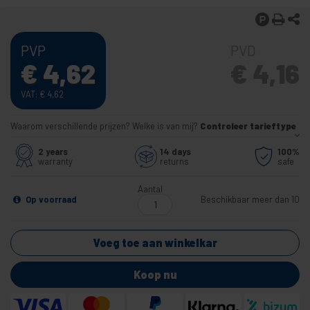
PVP
PVD
€
4,62
€
4,16
VAT:
€
4,62
Waarom verschillende prijzen? Welke is van mij?
Controleer tarieftype
2 years
14 days
100%
warranty
returns
safe
Aantal
Op voorraad
Beschikbaar meer dan 10
Voeg toe aan winkelkar
Koop nu