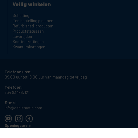
Veilig winkelen
Schatting
Een bestelling plaatsen
Refurbished-producten
Productstatussen:
Levertijden
Soorten kortingen
Kwantumkortingen
Telefoon uren:
09:00 uur tot 18:00 uur van maandag tot vrijdag
Telefoon:
+34 934987121
E-mail:
info@cablematic.com
Openingsuren:
08:00 uur tot 17:00 uur van maandag tot vrijdag