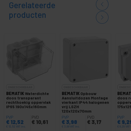
Gerelateerde
producten
ONBESCHIKBAAR
ONBESCHIKBAAR
ONBESC
BEMATIK
Waterdichte
BEMATIK
Opbouw
BEMAT
doos transparant
Aansluitdozen Montage
doos r
rechthoekig oppervlak
vierkant IP44 halogenen
opperv
IP65 190x145x160mm
vrij LSZH
175x12
120x120x70mm
PVP
PVD
PVP
PVD
PVP
€
12,52
€
10,61
€
3,98
€
3,17
€
9,2
€
12,52
VAT inc.
€
3,98
VAT inc.
€
9,29
VAT 