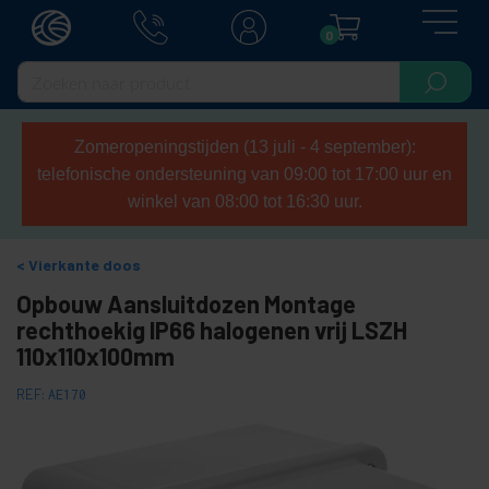
0
Zomeropeningstijden (13 juli - 4 september):
telefonische ondersteuning van 09:00 tot 17:00 uur en
winkel van 08:00 tot 16:30 uur.
Vierkante doos
Opbouw Aansluitdozen Montage
rechthoekig IP66 halogenen vrij LSZH
110x110x100mm
REF:
AE170