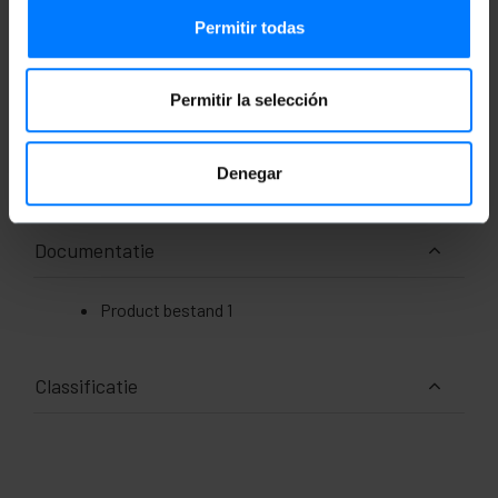
Permitir todas
Maten en gewichten
Bruto gewicht: 252 g
Permitir la selección
Productafmetingen (breedte x diepte x
hoogte): 11.0 x 11.0 x 10.0 cm
Aantal pakketten: 1
Denegar
Pakket maatregelen: 11.0 x 11.0 x 10.0 cm
Documentatie
Product bestand 1
Classificatie