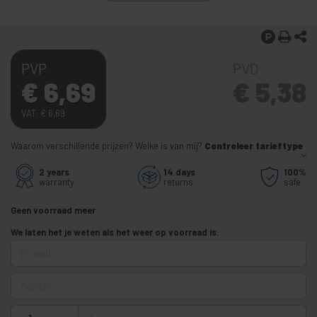
PVP
PVD
€
6,69
€
5,38
VAT:
€
6,69
Waarom verschillende prijzen? Welke is van mij?
Controleer tarieftype
2 years
14 days
100%
warranty
returns
safe
Geen voorraad meer
We laten het je weten als het weer op voorraad is.
E-mail
Aantal
Telefoon