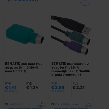
BEMATIK
USB naar PS2-
BEMATIK
USB naar PS2-
adapter (MiniDIN6-M
adapter (1 USB-A
naar USB AH)
mannelijk naar 2 MiniDIN
6-pins vrouwelijk)
PVP
PVD
PVP
PVD
€
1,41
€
1,24
€
2,96
€
2,31
€
1,41
VAT inc.
€
2,96
VAT inc.
REF:
REF:
Onmiddellijke levering
Onmiddellijke levering
KB009
US027