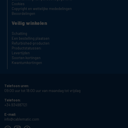
Cookies
Copyright en wettelijke mededelingen
Beoordelingen
Veilig winkelen
Schatting
Een bestelling plaatsen
Refurbished-producten
Productstatussen:
Levertijden
Soorten kortingen
Kwantumkortingen
Telefoon uren:
09:00 uur tot 18:00 uur van maandag tot vrijdag
Telefoon:
+34 934987121
E-mail:
info@cablematic.com