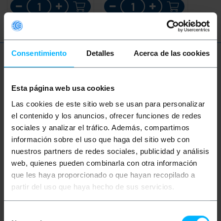
Aantal
Aantal
Consentimiento
Detalles
Acerca de las cookies
Meer informatie
Esta página web usa cookies
Beschrijving
Las cookies de este sitio web se usan para personalizar
el contenido y los anuncios, ofrecer funciones de redes
sociales y analizar el tráfico. Además, compartimos
Praktische adapter waarmee u een PS2-muis op een
información sobre el uso que haga del sitio web con
USB-poort kunt aansluiten. Compatibel met de
overgrote meerderheid van muizen op de markt,
nuestros partners de redes sociales, publicidad y análisis
maar niet met alle modellen. De muizen die werken,
web, quienes pueden combinarla con otra información
zijn de muizen die de Logitech-standaard volgen,
Microsoft, enz. De pin-out van deze connector is als
que les haya proporcionado o que hayan recopilado a
volgt (PS2-USB): 4-1, 1-2, 5-3, 3-4 en SS.
partir del uso que haya hecho de sus servicios.
Maten en gewichten
Selección