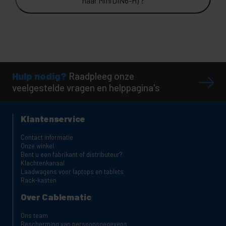
naar MiniDIN6-H) ?
Hulp nodig?
Raadpleeg onze
veelgestelde vragen en helppagina's
Klantenservice
Contact informatie
Onze winkel
Bent u een fabrikant of distributeur?
Klachtenkanaal
Laadwagens voor laptops en tablets
Rack-kasten
Over Cablematic
Ons team
Bescherming van persoonsgegevens