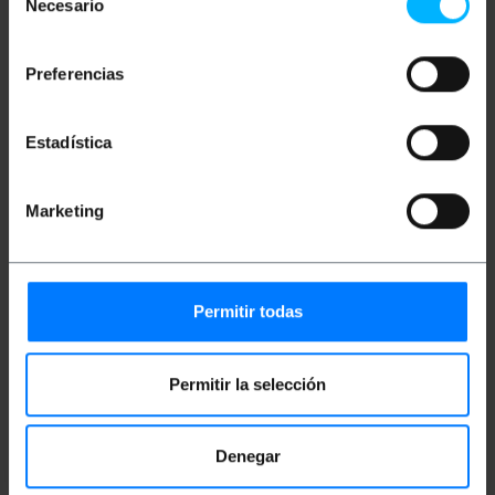
Necesario
de
consentimiento
Bruto gewicht: 10 g
Productafmetingen (breedte x diepte x
Preferencias
hoogte): 4.9 x 1.7 x 1.3 cm
Aantal pakketten: 1
Pakket maatregelen: 4.9 x 1.7 x 1.3 cm
Estadística
Documentatie
Marketing
Product bestand 1
Permitir todas
Classificatie
Permitir la selección
Denegar