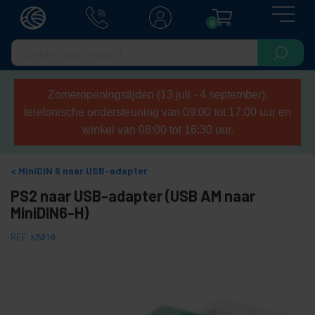
0
Zomeropeningstijden (13 juli - 4 september):
telefonische ondersteuning van 09:00 tot 17:00 uur en
winkel van 08:00 tot 16:30 uur.
MiniDIN 6 naar USB-adapter
PS2 naar USB-adapter (USB AM naar
MiniDIN6-H)
REF:
KB010