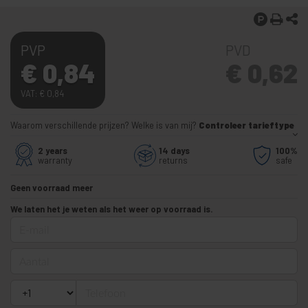
PVP
PVD
€
0,84
€
0,62
VAT:
€
0,84
Waarom verschillende prijzen? Welke is van mij?
Controleer tarieftype
2 years
14 days
100%
warranty
returns
safe
Geen voorraad meer
We laten het je weten als het weer op voorraad is.
E-mail
Aantal
Telefoon