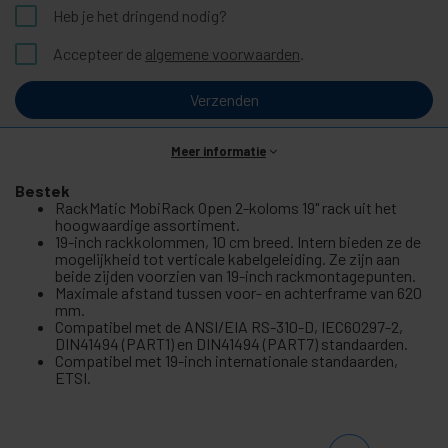
Heb je het dringend nodig?
Accepteer de
algemene voorwaarden
.
Verzenden
Meer informatie
Bestek
RackMatic MobiRack Open 2-koloms 19" rack uit het
hoogwaardige assortiment.
19-inch rackkolommen, 10 cm breed. Intern bieden ze de
mogelijkheid tot verticale kabelgeleiding. Ze zijn aan
beide zijden voorzien van 19-inch rackmontagepunten.
Maximale afstand tussen voor- en achterframe van 620
mm.
Compatibel met de ANSI/EIA RS-310-D, IEC60297-2,
DIN41494 (PART1) en DIN41494 (PART7) standaarden.
Compatibel met 19-inch internationale standaarden,
ETSI.