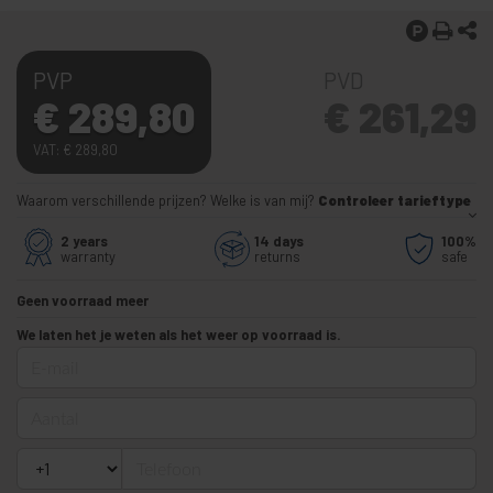
PVP
PVD
€
289,80
€
261,29
VAT:
€
289,80
Waarom verschillende prijzen? Welke is van mij?
Controleer tarieftype
2 years
14 days
100%
warranty
returns
safe
Geen voorraad meer
We laten het je weten als het weer op voorraad is.
E-mail
Aantal
Telefoon