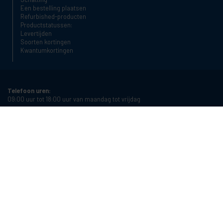
Een bestelling plaatsen
Refurbished-producten
Productstatussen:
Levertijden
Soorten kortingen
Kwantumkortingen
Telefoon uren:
09:00 uur tot 18:00 uur van maandag tot vrijdag
Telefoon:
+34 934987121
E-mail:
info@cablematic.com
Openingsuren:
08:00 uur tot 17:00 uur van maandag tot vrijdag
Cablematic Dos Mil SLU, Santander 61, 08020 Barcelona, Spain
Btw-nummer:
ES-B62231261