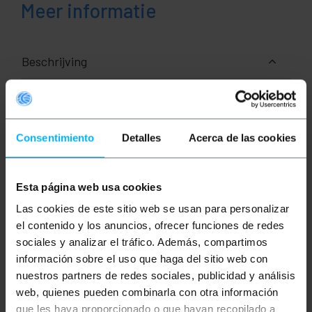
Meer informatie
Beschrijving
RackMatic MobiRack Open 19" rackkast, 38U hoog en
800 mm diep. Dit model is voorzien van wielen en is
gebaseerd op twee 19" rackkolommen. De 19"
Consentimiento
Detalles
Acerca de las cookies
rackkolommen maken verticale kabelgeleiding
mogelijk. Externe afmetingen: 600 (B) x 800 (D) x
1820 (H). Gemaakt van hoogwaardig SPCC-staal, 1,5
mm dik (19" rackkolommen) en 2,0 mm dik (overige
componenten). Gelakt in zwart RAL9004. Deze
Esta página web usa cookies
rackkast wordt ongemonteerd geleverd. Hij
Las cookies de este sitio web se usan para personalizar
optimaliseert de IT-infrastructuur door apparaten
zoals switches, routers, stekkerdozen en andere
el contenido y los anuncios, ofrecer funciones de redes
communicatiesystemen te centraliseren in een
sociales y analizar el tráfico. Además, compartimos
veilige operationele kern. Het ontwerp is bedoeld
voor het organiseren van racksystemen en
información sobre el uso que haga del sitio web con
accessoires, het optimaliseren van ruimte en
nuestros partners de redes sociales, publicidad y análisis
kabelbeheer, en het garanderen van een
web, quienes pueden combinarla con otra información
professionele, georganiseerde en eenvoudig te
beheren netwerkarchitectuur in elke
que les haya proporcionado o que hayan recopilado a