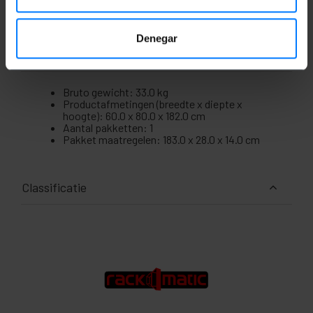
van 19" rackaccessoires (40 stuks).
Denegar
Maten en gewichten
Bruto gewicht: 33.0 kg
Productafmetingen (breedte x diepte x
hoogte): 60.0 x 80.0 x 182.0 cm
Aantal pakketten: 1
Pakket maatregelen: 183.0 x 28.0 x 14.0 cm
Classificatie