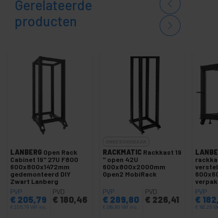
Gerelateerde
producten
ONBESCHIKBAAR
LANBERG
Open Rack
RACKMATIC
Rackkast 19
LANBE
Cabinet 19" 27U F800
'' open 42U
rackka
600x800x1472mm
600x800x2000mm
verste
gedemonteerd DIY
Open2 MobiRack
600x6
Zwart Lanberg
verpak
Lanbe
PVP
PVD
PVP
PVD
PVP
€
205,79
€
180,46
€
289,80
€
226,41
€
182
€
205,79
VAT inc.
€
289,80
VAT inc.
€
182,25
VA