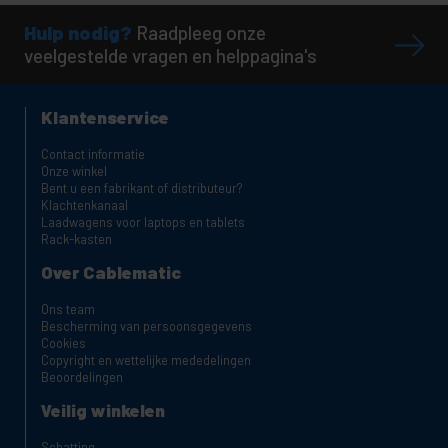
Hulp nodig?
Raadpleeg onze
veelgestelde vragen en helppagina's
Klantenservice
Contact informatie
Onze winkel
Bent u een fabrikant of distributeur?
Klachtenkanaal
Laadwagens voor laptops en tablets
Rack-kasten
Over Cablematic
Ons team
Bescherming van persoonsgegevens
Cookies
Copyright en wettelijke mededelingen
Beoordelingen
Veilig winkelen
Schatting