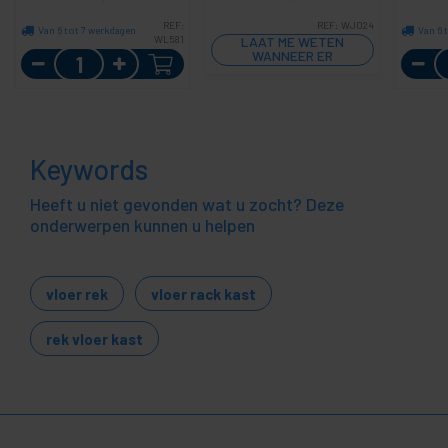
REF:
REF:
WJ024
Van 6 tot 7 werkdagen
Van 6 
WL581
LAAT ME WETEN
Aantal
WANNEER ER
VOORRAAD IS
Keywords
Heeft u niet gevonden wat u zocht? Deze
onderwerpen kunnen u helpen
vloer rek
vloer rack kast
rek vloer kast