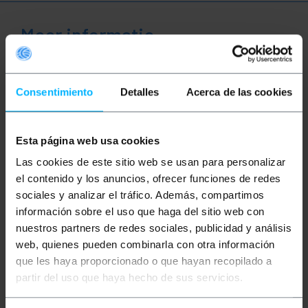
Meer informatie
Beschrijving
Consentimiento
Detalles
Acerca de las cookies
Interne voedingskabel voor SATA-schijven. Begin
met een 15-pins SATA-voedingsconnector en
Esta página web usa cookies
verdubbel de connectoren. Aan beide uiteinden heeft
Las cookies de este sitio web se usan para personalizar
het een SATA-POWER 15-pins vrouwelijke
connector en in het midden een SATA-POWER 15-
el contenido y los anuncios, ofrecer funciones de redes
pins + MOLEX 4P-connector. Zeer veelzijdig in elke
sociales y analizar el tráfico. Además, compartimos
omgeving. Totale kabellengte 90cm.
información sobre el uso que haga del sitio web con
Specificaties:
nuestros partners de redes sociales, publicidad y análisis
Interne voedingskabel voor SATA-schijven.
web, quienes pueden combinarla con otra información
Verdubbelt de connectoren via een 15-pins
que les haya proporcionado o que hayan recopilado a
SATA-voedingsconnector.
partir del uso que haya hecho de sus servicios.
SATA-POWER 15-pins vrouwelijke connector
aan beide uiteinden.
SATA-POWER 15-pins + MOLEX 4P-connector