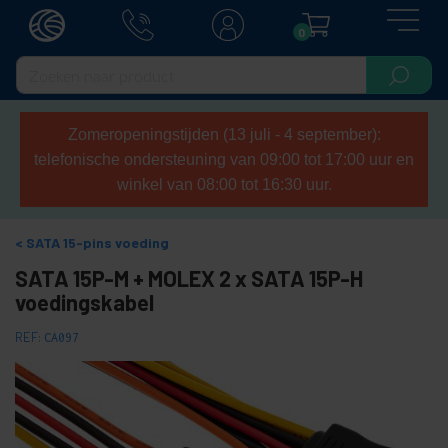
0
Zomeropeningstijden (13 juli - 4 september):
telefonische ondersteuning van 09:00 tot 17:00 uur en
winkel van 08:00 tot 16:30 uur.
SATA 15-pins voeding
SATA 15P-M + MOLEX 2 x SATA 15P-H
voedingskabel
REF:
CA097