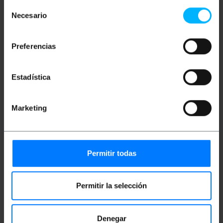
in het midden.
Selección
Eenvoudig te installeren en met een vaste en
Necesario
de
veilige verbinding.
consentimiento
Ideaal voor elke omgeving dankzij zijn
veelzijdigheid.
Preferencias
Totale kabellengte 90cm.
Estadística
Maten en gewichten
Marketing
Bruto gewicht: 40 g
Productafmetingen (breedte x diepte x
hoogte): 11.0 x 7.0 x 1.0 cm
Aantal pakketten: 1
Pakket maatregelen: 11.0 x 7.0 x 1.0 cm
Permitir todas
Documentatie
Permitir la selección
Product bestand 1
Denegar