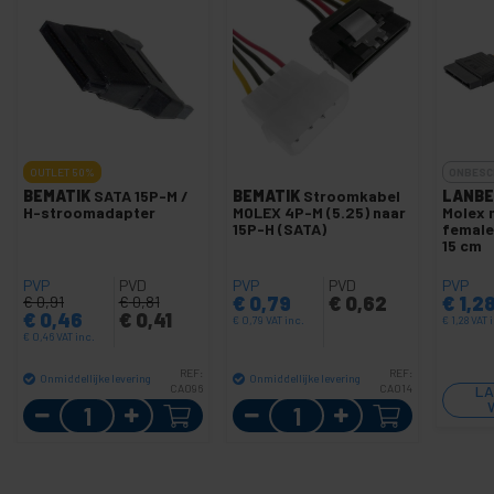
OUTLET
50%
ONBESC
BEMATIK
SATA 15P-M /
BEMATIK
Stroomkabel
LANBE
H-stroomadapter
MOLEX 4P-M (5.25) naar
Molex 
15P-H (SATA)
female
15 cm
PVP
PVD
PVP
PVD
PVP
€
0,79
€
0,62
€
1,2
€
0,91
€
0,81
€
0,46
€
0,41
€
0,79
VAT inc.
€
1,28
VAT 
€
0,46
VAT inc.
REF:
REF:
Onmiddellijke levering
Onmiddellijke levering
CA096
CA014
LA
Aantal
Aantal