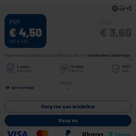
PVP
PVD
€
4,50
€
3,60
VAT:
€
4,50
Waarom verschillende prijzen? Welke is van mij?
Controleer tarieftype
2 years
14 days
100%
warranty
returns
safe
Aantal
Op voorraad
Voeg toe aan winkelkar
Koop nu