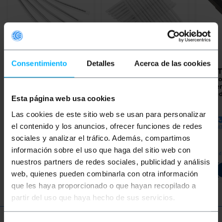
Consentimiento
Detalles
Acerca de las cookies
BEMATIK
BEMATIK
60 mm
BEMAT
Beschermende
glasvezel
las vo
glasvezeldekking (pak
beschermhoes (24
zonder
van 12)
stuks)
eenhe
Esta página web usa cookies
PVP
PVD
PVP
PVD
PVP
Las cookies de este sitio web se usan para personalizar
€
1,75
€
1,48
€
3,15
€
2,66
€
14,
el contenido y los anuncios, ofrecer funciones de redes
€
1,75
VAT inc.
€
3,15
VAT inc.
€
14,32
VAT
sociales y analizar el tráfico. Además, compartimos
información sobre el uso que haga del sitio web con
REF:
REF:
Onmiddellijke levering
Onmiddellijke levering
Onmidd
FS091
FS096
nuestros partners de redes sociales, publicidad y análisis
Aantal
Aantal
web, quienes pueden combinarla con otra información
que les haya proporcionado o que hayan recopilado a
partir del uso que haya hecho de sus servicios.