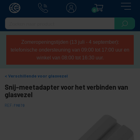
0
Zomeropeningstijden (13 juli - 4 september):
telefonische ondersteuning van 09:00 tot 17:00 uur en
winkel van 08:00 tot 16:30 uur.
Verschillende voor glasvezel
Snij-meetadapter voor het verbinden van
glasvezel
REF:
FM070