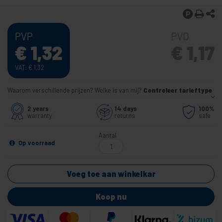
PVP
PVD
€
1,32
€
1,17
VAT:
€
1,32
Waarom verschillende prijzen? Welke is van mij?
Controleer tarieftype
2 years
14 days
100%
warranty
returns
safe
Aantal
Op voorraad
Voeg toe aan winkelkar
Koop nu