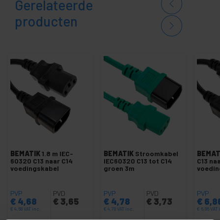
Gerelateerde
producten
BEMATIK
1.8 m IEC-
BEMATIK
Stroomkabel
BEMAT
60320 C13 naar C14
IEC60320 C13 tot C14
C13 na
voedingskabel
groen 3m
voedin
PVP
PVD
PVP
PVD
PVP
€
4,68
€
3,65
€
4,78
€
3,73
€
6,8
€
4,68
VAT inc.
€
4,78
VAT inc.
€
6,86
VAT 