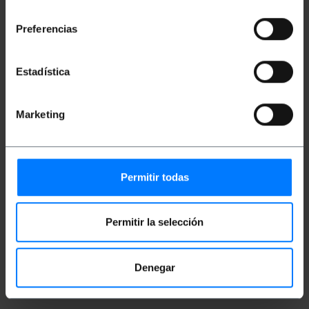
consentimiento
2500W (10A/250VAC). Witte elektrische kabel.
Preferencias
Maten en gewichten
Estadística
Bruto gewicht: 310 g
Productafmetingen (breedte x diepte x
hoogte): 21.0 x 11.0 x 6.0 cm
Marketing
Aantal pakketten: 1
Pakket maatregelen: 21.0 x 11.0 x 6.0 cm
Permitir todas
Documentatie
Product bestand 1
Permitir la selección
Classificatie
Denegar