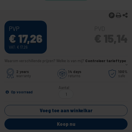
PVP
PVD
€
17,26
€
15,14
VAT:
€
17,26
Waarom verschillende prijzen? Welke is van mij?
Controleer tarieftype
2 years
14 days
100%
warranty
returns
safe
Aantal
Op voorraad
Voeg toe aan winkelkar
Koop nu