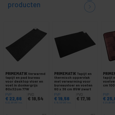
producten
PRIMEMATIK
Verwarmd
PRIMEMATIK
Tapijt en
PRIME
tapijt en pad bureau
thermisch oppervlak
tapijt 
voor desktop vloer en
met verwarming voor
voetve
voet in donkergrijs
bureauvloer en voeten
cm 100
80x32cm 77W
60 x 36 cm 85W zwart
PVP
PVD
PVP
PVD
PVP
€
22,66
€
18,54
€
19,56
€
17,16
€
25,
€
22,66
VAT inc.
€
19,56
VAT inc.
€
25,88
VAT
REF:
REF: