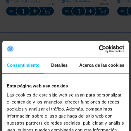
Onmiddellijke levering
Onmiddellijke levering
Onmidd
HP008
HP002
Aantal
Aantal
Meer informatie
Consentimiento
Detalles
Acerca de las cookies
Beschrijving
Esta página web usa cookies
Thermische mat of bureau met geïntegreerde
verwarming. Het is een oppervlak van zwart
Las cookies de este sitio web se usan para personalizar
kunstleer waarin een elektrisch
verwarmingssysteem is geïntegreerd. Met 3
el contenido y los anuncios, ofrecer funciones de redes
vermogensniveauschakelaar. Ideaal voor werktafels,
sociales y analizar el tráfico. Además, compartimos
bureaus, koude vloeren, waar de gebruiker veel zit,
waardoor de handen of voeten niet koud worden.
información sobre el uso que haga del sitio web con
Ideaal voor werkplekken waar operators niet
nuestros partners de redes sociales, publicidad y análisis
bewegen en de tafel of vloer koud is. Het heeft
web, quienes pueden combinarla con otra información
meerdere toepassingen.