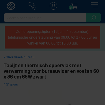
0
Zomeropeningstijden (13 juli - 4 september):
telefonische ondersteuning van 09:00 tot 17:00 uur en
winkel van 08:00 tot 16:30 uur.
Thermisch bureau
Tapijt en thermisch oppervlak met
verwarming voor bureauvloer en voeten 60
x 36 cm 65W zwart
REF:
HP001