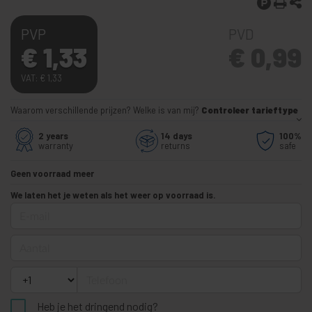
PVP
PVD
€
1,33
€
0,99
VAT:
€
1,33
Waarom verschillende prijzen? Welke is van mij?
Controleer tarieftype
2 years
14 days
100%
warranty
returns
safe
Geen voorraad meer
We laten het je weten als het weer op voorraad is.
E-mail
Aantal
Telefoon
Heb je het dringend nodig?