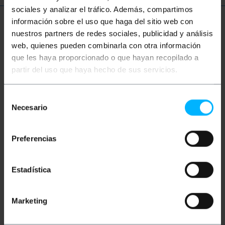
sociales y analizar el tráfico. Además, compartimos
información sobre el uso que haga del sitio web con
Meer informatie
nuestros partners de redes sociales, publicidad y análisis
web, quienes pueden combinarla con otra información
que les haya proporcionado o que hayan recopilado a
Beschrijving
partir del uso que haya hecho de sus servicios.
Selección
Telefoonkabel compatibel met 1 of 2 lijnen (4-draads)
al gemonteerd met hun overeenkomstige RJ11-
Necesario
de
connectoren aan elk uiteinde. 1m lengte kabel.
consentimiento
Zwarte kleur.
Preferencias
Maten en gewichten
Estadística
Bruto gewicht: 20 g
Productafmetingen (breedte x diepte x
hoogte): 11.0 x 0.5 x 4.0 cm
Marketing
Aantal pakketten: 1
Pakket maatregelen: 11.0 x 4.0 x 0.5 cm