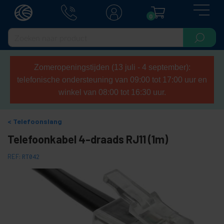
0
Zomeropeningstijden (13 juli - 4 september):
telefonische ondersteuning van 09:00 tot 17:00 uur en
winkel van 08:00 tot 16:30 uur.
Telefoonslang
Telefoonkabel 4-draads RJ11 (1m)
REF:
RT042