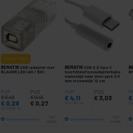
OUTLET
40%
BEMATIK
USB-adapter met
BEMATIK
USB 2.0 tipo C
B
BLAUWE LED (AH / BH)
hoofdtelefoonadapterkabel
B
mannelijk naar mini-jack 3,5
mm vrouwelijk 12 cm
PVP
PVD
PVP
PVD
P
€
0,49
€
0,45
€
4,11
€
3,03
€
€
0,29
€
0,27
€
4,11
VAT inc.
€
2
€
0,29
VAT inc.
REF:
REF:
Onmiddellijke levering
Onmiddellijke levering
UB038
UH099
Aantal
Aantal