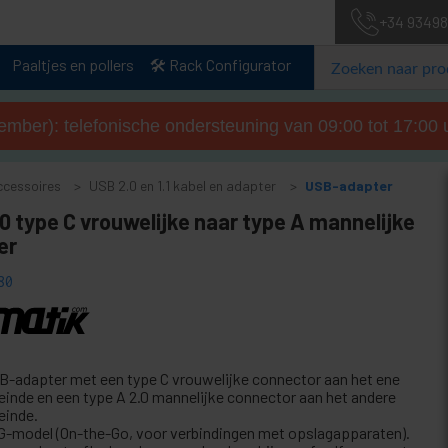
+34 93498
Paaltjes en pollers
🛠️ Rack Configurator
tember): telefonische ondersteuning van 09:00 tot 17:00 u
cessoires
USB 2.0 en 1.1 kabel en adapter
USB-adapter
0 type C vrouwelijke naar type A mannelijke
er
80
B-adapter met een type C vrouwelijke connector aan het ene
teinde en een type A 2.0 mannelijke connector aan het andere
einde.
G-model (On-the-Go, voor verbindingen met opslagapparaten).