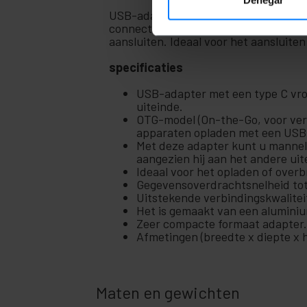
fotografie
USB-adapter met aan het ene uiteind
+
connector. Het is een OTG (On-The-Go
Tools en
aansluiten. Ideaal voor het aansluit
hardware
Beveiliging,
+
specificaties
alarmen en
controle
USB-adapter met een type C vrou
+
Elektronica
uiteinde.
en gadgets
OTG-model (On-the-Go, voor ver
apparaten opladen met een USB C
Thuis
+
Met deze adapter kunt u manneli
en
aangezien hij aan het andere ui
zakelijk
Ideaal voor het opladen of over
+
Vrije
Gegevensoverdrachtsnelheid to
tijd
Uitstekende verbindingskwalitei
Het is gemaakt van een aluminiu
+
Medisch
Zeer compacte formaat adapter. 
gebied
Afmetingen (breedte x diepte x h
Maten en gewichten