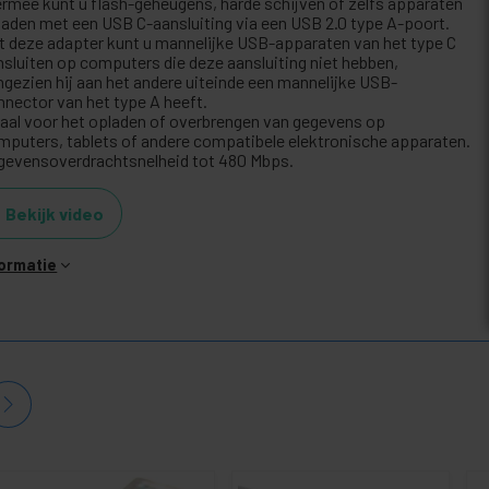
ermee kunt u flash-geheugens, harde schijven of zelfs apparaten
laden met een USB C-aansluiting via een USB 2.0 type A-poort.
t deze adapter kunt u mannelijke USB-apparaten van het type C
nsluiten op computers die deze aansluiting niet hebben,
ngezien hij aan het andere uiteinde een mannelijke USB-
nnector van het type A heeft.
eaal voor het opladen of overbrengen van gegevens op
mputers, tablets of andere compatibele elektronische apparaten.
gevensoverdrachtsnelheid tot 480 Mbps.
Bekijk video
formatie