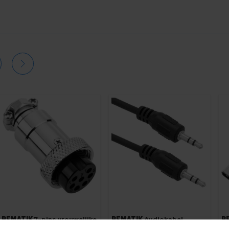
BEMATIK
7-pins vrouwelijke
BEMATIK
Audiokabel
B
GX16-luchtvaartconnector
Stereo MiniJack 3,5 M / M
C 