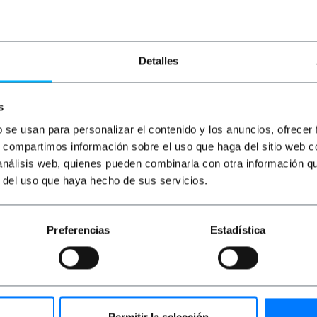
3m
ad
PVP
PVD
PVP
PVD
P
€
1,30
€
1,04
€
1,35
€
1,05
€
Detalles
€
1,30
VAT inc.
€
1,35
VAT inc.
€
2
Onmiddellijke levering
REF:
MI017
REF:
s
Onmiddellijke levering
TV072
Aantal
b se usan para personalizar el contenido y los anuncios, ofrecer
Aantal
s, compartimos información sobre el uso que haga del sitio web 
 análisis web, quienes pueden combinarla con otra información q
r del uso que haya hecho de sus servicios.
Preferencias
Estadística
Permitir la selección