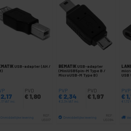
EMATIK
USB-adapter (AH /
BEMATIK
USB-adapter
LAN
M)
(MiniUSB5pin-M Type B /
micr
MicroUSB-M Type B)
USB 
VP
PVD
PVP
PVD
PVP
2,17
€
1,80
€
2,34
€
1,97
€
1
,17
VAT inc.
€
2,34
VAT inc.
€
1,72
REF:
REF:
Onmiddellijke levering
Onmiddellijke levering
Va
US017
US094
Aantal
Aantal