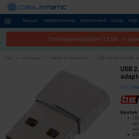
Nieuws
Handelsmerken
Gerenoveerd
Outlet
Help
-
Kabels en
netwerken
Zomeropeningstijden (13 juli - 4 sep
+
Accessoires SATA SAS M.2 SSD HDD
Huis
+
catalogus
Kabels en netwerken
USB-kabels en USB-ac
FireWire-accessoires en kaarten
+
USB 2.
ATA IDE-adapter en accessoires
adapt
+
Bluetooth-adapter en accessoires
+
Adapter en parallelle poortkaart
REF:
UH0
+
Adapter en seriële poortkaart
+
BCC-kabel
Bestek
+
MIDI-kabel en adapter
US
-
ui
USB-kabels en USB-accessoires
uit
OT
USB naar PS2-adapter