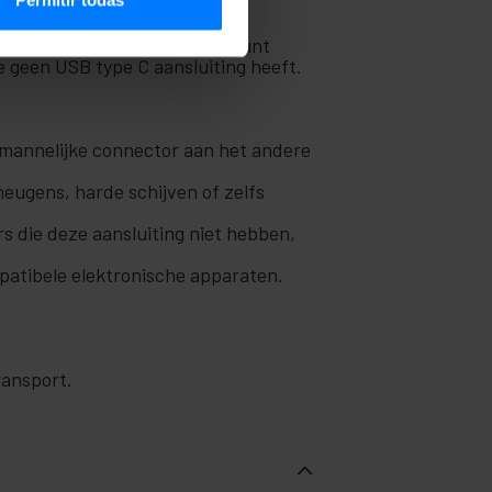
 uiteinde een USB 2.0 type A-
rive, harde schijven, etc.) kunt
e geen USB type C aansluiting heeft.
 mannelijke connector aan het andere
eugens, harde schijven of zelfs
 die deze aansluiting niet hebben,
patibele elektronische apparaten.
ransport.