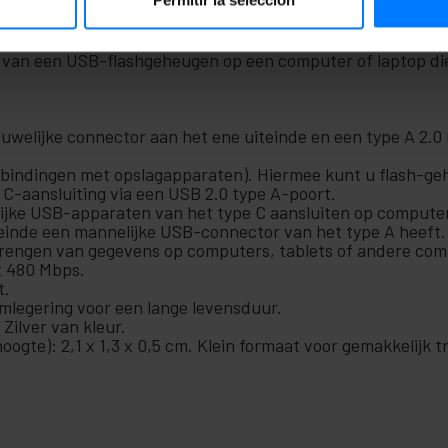
e een vrouwelijke USB type C-connector en aan het andere
) adapter waarmee je flashgeheugens via USB type C (pen-d
en van een USB-flashgeheugen op een computer of laptop di
welijke connector aan het ene uiteinde en een type A 2.0
bindingen met opslagapparaten). Hiermee kunt u flash-geh
-aansluiting via een USB 2.0 type A-poort.
jke USB-apparaten van het type C aansluiten op computers
teinde een mannelijke USB-connector van het type A heeft.
brengen van gegevens op computers, tablets of andere com
t 480 Mbps.
t.
mlegering voor een lange levensduur.
Zilver van kleur.
oogte): 2,1 x 1,3 x 0,5 cm. Klein formaat voor gemakkelijk t