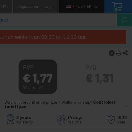
7121
Registreren
Log in
/ EUR /
NL
0
ur en winkel van 08:00 tot 16:30 uur.
PVP
PVD
€
1,77
€
1,31
VAT:
€
1,77
Waarom verschillende prijzen? Welke is van mij?
Controleer
tarieftype
2 years
14 days
100%
warranty
returns
safe