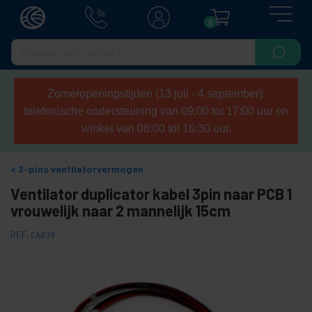
0
Zomeropeningstijden (13 juli - 4 september):
telefonische ondersteuning van 09:00 tot 17:00 uur en
winkel van 08:00 tot 16:30 uur.
3-pins ventilatorvermogen
Ventilator duplicator kabel 3pin naar PCB 1
vrouwelijk naar 2 mannelijk 15cm
REF:
CA039