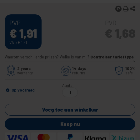
PVP
PVD
€
1,91
€
1,68
VAT:
€
1,91
Waarom verschillende prijzen? Welke is van mij?
Controleer tarieftype
2 years
14 days
100%
warranty
returns
safe
Aantal
Op voorraad
Voeg toe aan winkelkar
Koop nu