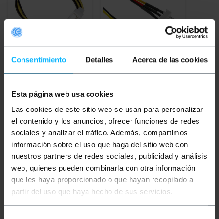
Consentimiento
Detalles
Acerca de las cookies
BEMATIK
Stroomkabel
BEMATIK
Verlengkabel
MOLEX 4P-M (5.25) naar
Voedingsconnector
3P-M (ventilator)
3pin 30cm (M / H)
Esta página web usa cookies
Las cookies de este sitio web se usan para personalizar
PVP
PVD
PVP
PVD
el contenido y los anuncios, ofrecer funciones de redes
€
1,22
€
1,06
€
1,91
€
1,68
sociales y analizar el tráfico. Además, compartimos
€
1,22
VAT inc.
€
1,91
VAT inc.
información sobre el uso que haga del sitio web con
nuestros partners de redes sociales, publicidad y análisis
REF:
REF:
Onmiddellijke levering
Onmiddellijke levering
CA020
CA036
web, quienes pueden combinarla con otra información
Aantal
Aantal
que les haya proporcionado o que hayan recopilado a
partir del uso que haya hecho de sus servicios.
Selección