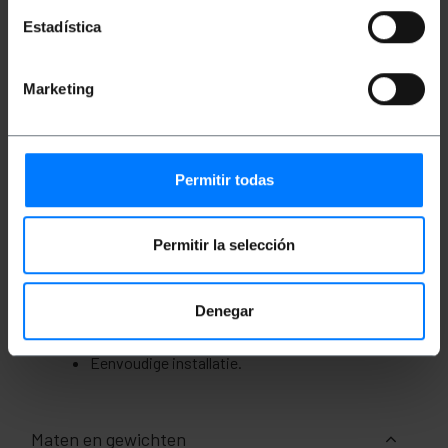
Deze uitbreiding biedt een weerstand tot 10A 250V
Estadística
met een maximaal vermogen van 2300W, wat hem
ideaal maakt voor een breed scala aan
toepassingen. Het is gemaakt van hoogwaardige
Marketing
materialen om veiligheid en duurzaamheid te
garanderen. Deze heavy-duty verlengslang is ideaal
voor elk elektrisch project en biedt een veilige en
betrouwbare verbinding. Het lichtgewicht en
compacte ontwerp maakt het gemakkelijk te
installeren en te vervoeren. Geproduceerd door
Permitir todas
Solera met referentie 23198.
Specificaties
Permitir la selección
Verlengslang 2x1mm 2m Witte Vloer.
Ideaal voor het verlengen van elektrische
kabels.
Denegar
Compatibel met 10A 250V Max.
Maximaal vermogen 2300W.
Witte kleur.
Eenvoudige installatie.
Maten en gewichten