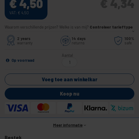
€
4,50
€
4,34
VAT:
€
4,50
Waarom verschillende prijzen? Welke is van mij?
Controleer tarieftype
2 years
14 days
100%
warranty
returns
safe
Aantal
Op voorraad
Voeg toe aan winkelkar
Koop nu
Meer informatie
Bestek