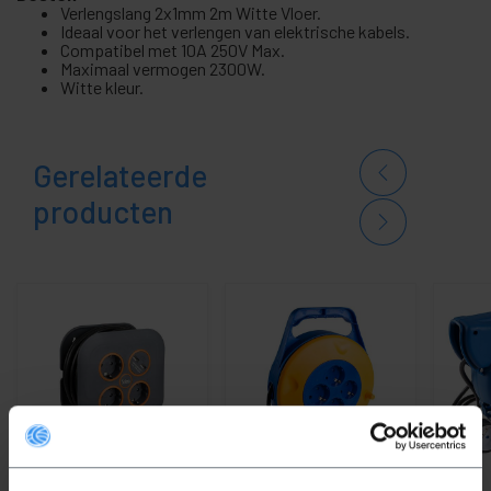
Verlengslang 2x1mm 2m Witte Vloer.
Ideaal voor het verlengen van elektrische kabels.
Compatibel met 10A 250V Max.
Maximaal vermogen 2300W.
Witte kleur.
Gerelateerde
producten