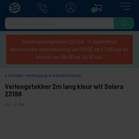
0
Zomeropeningstijden (13 juli - 4 september):
telefonische ondersteuning van 09:00 tot 17:00 uur en
winkel van 08:00 tot 16:30 uur.
Schuko-verlenging in kabelhaspels
Verlengstekker 2m lang kleur wit Solera
23198
REF:
SL550