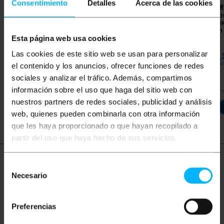
Consentimiento
Detalles
Acerca de las cookies
SOLERA
Elektrische
SOLERA
Elektrische
SOLER
kabelhaspel met 3
kabelhaspel 4 Schuko
elektr
Schuko 2P+E 16A 250V
2P+E 16A 230V 10m
1 Schu
met 2 USB-
Solera 7422/3
of 16m
aansluitingen van 5m
Esta página web usa cookies
Solera 7321USB
PVP
PVD
PVP
PVD
PVP
Las cookies de este sitio web se usan para personalizar
€
28,33
€
27,32
€
31,00
€
29,89
€
86,
€
28,33
VAT inc.
€
31,00
VAT inc.
€
86,34
VAT
el contenido y los anuncios, ofrecer funciones de redes
sociales y analizar el tráfico. Además, compartimos
REF:
REF:
información sobre el uso que haga del sitio web con
Van 7 tot 8 werkdagen
Van 7 tot 8 werkdagen
Van 7 
SL431
SL420
nuestros partners de redes sociales, publicidad y análisis
Aantal
Aantal
web, quienes pueden combinarla con otra información
que les haya proporcionado o que hayan recopilado a
partir del uso que haya hecho de sus servicios.
Meer informatie
Selección
Necesario
de
consentimiento
Beschrijving
Preferencias