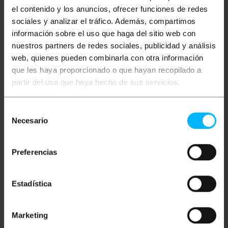
Meer informatie
el contenido y los anuncios, ofrecer funciones de redes
sociales y analizar el tráfico. Además, compartimos
información sobre el uso que haga del sitio web con
Beschrijving
nuestros partners de redes sociales, publicidad y análisis
web, quienes pueden combinarla con otra información
Stroomkabel voor elektrische apparaten. Het heeft
que les haya proporcionado o que hayan recopilado a
een schakelaar om de stroom door de kabel te
partir del uso que haya hecho de sus servicios.
openen of te sluiten. Aan de ene kant heeft het een
bipolaire europlug-kabel en aan de andere kant heeft
het een 2-terminal kabel (blauw en bruin). Ideaal voor
Selección
elektrische apparaten met laag vermogen.
Necesario
de
bril
consentimiento
Voedingskabel voor elektrische apparaten
met 2-polige bipolaire connector.
Preferencias
Het heeft een AAN / UIT door schakelaar.
Maximaal vermogen van 750W (3A / 250V).
Kabelsectie 2x0,75 mm².
1,5 m kabellengte
Estadística
Witte kabel
Marketing