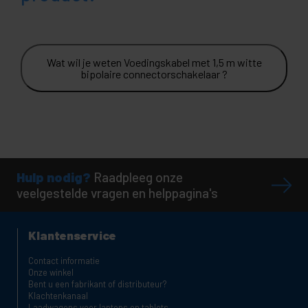
Wat wil je weten Voedingskabel met 1,5 m witte
bipolaire connectorschakelaar ?
Hulp nodig?
Raadpleeg onze
veelgestelde vragen en helppagina's
Klantenservice
Contact informatie
Onze winkel
Bent u een fabrikant of distributeur?
Klachtenkanaal
Laadwagens voor laptops en tablets