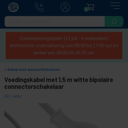
0
Zomeropeningstijden (13 juli - 4 september):
telefonische ondersteuning van 09:00 tot 17:00 uur en
winkel van 08:00 tot 16:30 uur.
Kabel met aansluitklemmen
Voedingskabel met 1,5 m witte bipolaire
connectorschakelaar
REF:
NV091