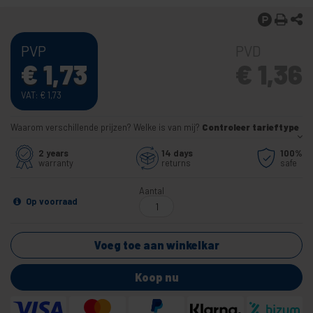
PVP
PVD
€
1,73
€
1,36
VAT:
€
1,73
Waarom verschillende prijzen? Welke is van mij?
Controleer tarieftype
2 years
14 days
100%
warranty
returns
safe
Aantal
Op voorraad
Voeg toe aan winkelkar
Koop nu