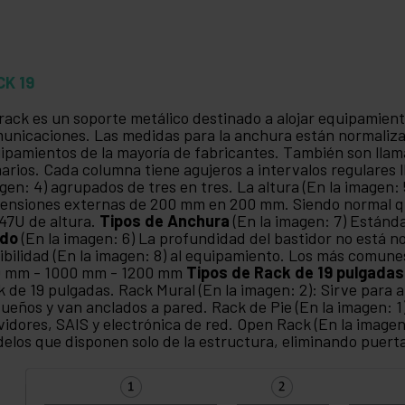
CK 19
rack es un soporte metálico destinado a alojar equipamient
unicaciones. Las medidas para la anchura están normaliz
ipamientos de la mayoría de fabricantes. También son llam
arios. Cada columna tiene agujeros a intervalos regulares 
gen: 4) agrupados de tres en tres. La altura (En la imagen: 
ensiones externas de 200 mm en 200 mm. Siendo normal qu
47U de altura.
Tipos de Anchura
(En la imagen: 7) Están
ndo
(En la imagen: 6) La profundidad del bastidor no está no
xibilidad (En la imagen: 8) al equipamiento. Los más comu
 mm - 1000 mm - 1200 mm
Tipos de Rack de 19 pulgadas
k de 19 pulgadas. Rack Mural (En la imagen: 2): Sirve para a
ueños y van anclados a pared. Rack de Pie (En la imagen: 1
vidores, SAIS y electrónica de red. Open Rack (En la image
elos que disponen solo de la estructura, eliminando puert