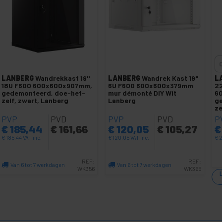
LANBERG
Wandrekkast 19"
LANBERG
Wandrek Kast 19"
L
18U F600 600x600x907mm,
6U F600 600x600x379mm
2
gedemonteerd, doe-het-
mur démonté DIY Wit
6
zelf, zwart, Lanberg
Lanberg
g
ze
PVP
PVD
PVP
PVD
P
€
185,44
€
161,66
€
120,05
€
105,27
€
€
185,44
VAT inc.
€
120,05
VAT inc.
€
2
REF:
REF:
Van 6 tot 7 werkdagen
Van 6 tot 7 werkdagen
WK356
WK365
Aantal
Aantal