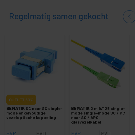
Regelmatig samen gekocht
OUTLET
60%
BEMATIK
SC naar SC single-
BEMATIK
2 m 9/125 single-
mode enkelvoudige
mode single-mode SC / PC
vezeloptische koppeling
naar SC / APC
glasvezelkabel
PVP
PVD
PVP
PVD