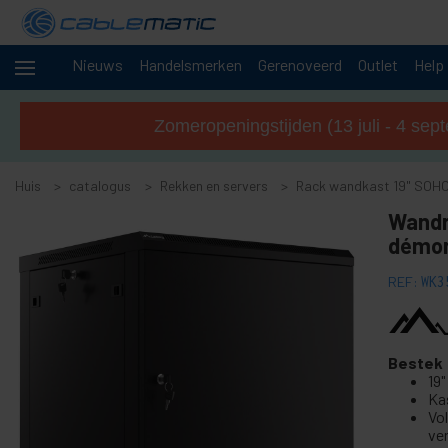
Nieuws
Handelsmerken
Gerenoveerd
Outlet
Help
+
Kabels en
netwerken
Zomeropeningstijden (13 juli - 4 sep
Rekken
-
en
Huis
servers
catalogus
Rekken en servers
Rack wandkast 19" SOH
+
Wandr
Accessoires voor 19-inch rackkasten
démon
+
RackMatic 10 "-rackkast
+
Rackkast 19" standaard MobiRack
REF:
WK3
-
Rack wandkast 19" SOHORack
Rack 19 "SOHORack 150 muurschildering
Bestek
SOHORack 200 19" wandgemonteerd rek
19
Ka
Rack 19 "SOHORack 300 muurschildering
Vol
ve
Rack 19 "muurschildering SOHORack 300 DIY