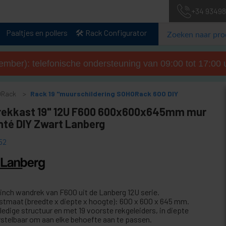
+34 93498
Paaltjes en pollers
🛠️ Rack Configurator
tember): telefonische ondersteuning van 09:00 tot 17:00 u
ORack
Rack 19 "muurschildering SOHORack 600 DIY
ekkast 19" 12U F600 600x600x645mm mur
té DIY Zwart Lanberg
52
" inch wandrek van F600 uit de Lanberg 12U serie.
stmaat (breedte x diepte x hoogte): 600 x 600 x 645 mm.
ledige structuur en met 19 voorste rekgeleiders, in diepte
rstelbaar om aan elke behoefte aan te passen.