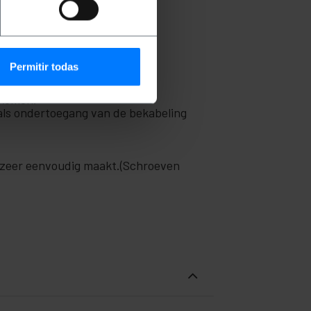
n flat pack, voor meer
ntie WF01-6612-00B.
Permitir todas
efte aan te passen.
rkomen.
als ondertoegang van de bekabeling
ie zeer eenvoudig maakt.(Schroeven