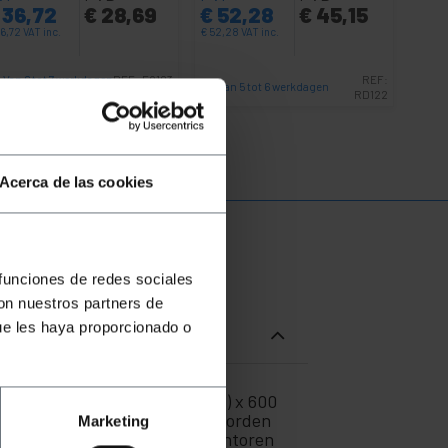
36,72
€
28,69
€
52,28
€
45,15
6,72
VAT inc.
€
52,28
VAT inc.
Van 6 tot 7 werkdagen
REF:
FQ103
REF:
Van 5 tot 6 werkdagen
RD122
Aantal
Aantal
Acerca de las cookies
 funciones de redes sociales
con nuestros partners de
ue les haya proporcionado o
itenmaat van 600 mm (breedte) x 600
 zwarte kleur.De rackkasten worden
Marketing
d in kleine of middelgrote kantoren