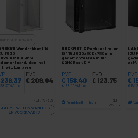
ONBESCHIKBAAR
ANBERG
Wandrekkast 19"
RACKMATIC
Rackkast muur
LAN
2U F600
19'' 15U 600x600x780mm
12U 
00x600x1085mm
gedemonteerde muur
gede
edemonteerd, doe-het-
SOHORack DIY
zelf
lf, wit, Lanberg
VP
PVD
PVP
PVD
PVP
238,37
€
209,04
€
158,40
€
123,75
€
1
38,37
VAT inc.
€
158,40
VAT inc.
€
154,
REF:
WK359
REF:
Onmiddellijke levering
Va
WN015
LAAT ME WETEN WANNEER
Aantal
ER VOORRAAD IS