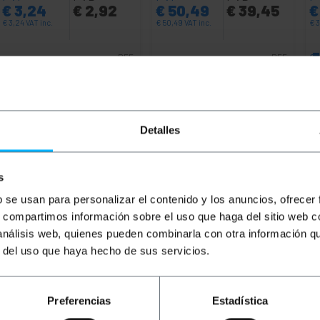
€
3,24
€
2,92
€
50,49
€
39,45
€
€
3,24
VAT inc.
€
50,49
VAT inc.
€
3
REF:
REF:
Onmiddellijke levering
Van 6 tot 7 werkdagen
FF061
RD044
Aantal
Aantal
Detalles
s
b se usan para personalizar el contenido y los anuncios, ofrecer
s, compartimos información sobre el uso que haga del sitio web 
 análisis web, quienes pueden combinarla con otra información q
r del uso que haya hecho de sus servicios.
anberg met een diepte van 600 en een hoogte van 12U. Bu
akt van hoogwaardig koudgewalst gelakt staal in RAL9004
Preferencias
Estadística
 kenmerken, hoewel dit type kast meestal wordt gemonteer