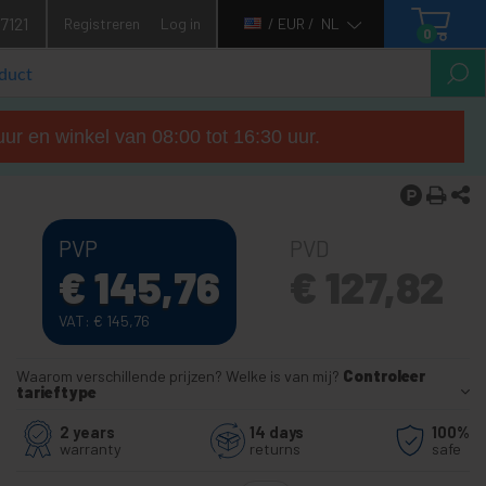
7121
Registreren
Log in
/ EUR /
NL
0
ur en winkel van 08:00 tot 16:30 uur.
PVP
PVD
€
145,76
€
127,82
VAT:
€
145,76
Waarom verschillende prijzen? Welke is van mij?
Controleer
tarieftype
2 years
14 days
100%
warranty
returns
safe