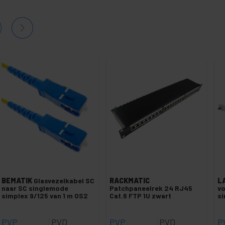
BEMATIK
Glasvezelkabel SC
RACKMATIC
L
naar SC singlemode
Patchpaneelrek 24 RJ45
vo
simplex 9/125 van 1 m OS2
Cat.6 FTP 1U zwart
si
PVP
PVD
PVP
PVD
P