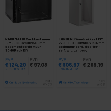
video
+
Verlichting
en geluid
+
fotografie
+
Tools en
hardware
RACKMATIC
Rackkast muur
LANBERG
Wandrekkast 19"
19 '' 9U 600x600x500mm
27U F600 600x600x1307mm
Beveiliging,
gedemonteerde muur
gedemonteerd, doe-het-
+
alarmen en
SOHORack DIY
zelf, wit, Lanberg
controle
PVP
PVD
PVP
PVD
+
Elektronica
€
124,20
€
97,03
€
306,97
€
269,19
en gadgets
€
124,20
VAT inc.
€
306,97
VAT inc.
Thuis
+
en
REF:
REF:
zakelijk
Onmiddellijke levering
Van 6 tot 7 werkdagen
WN013
WK361
+
Vrije
Aantal
Aantal
tijd
+
Medisch
gebied