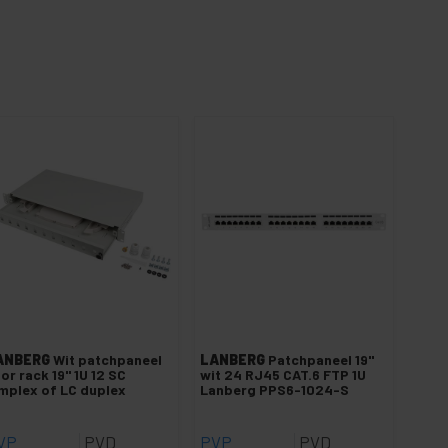
ANBERG
Wit patchpaneel
LANBERG
Patchpaneel 19"
or rack 19" 1U 12 SC
wit 24 RJ45 CAT.6 FTP 1U
mplex of LC duplex
Lanberg PPS6-1024-S
VP
PVD
PVP
PVD