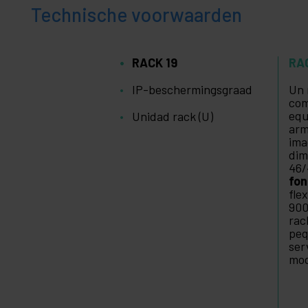
Technische voorwaarden
RACK 19
RA
IP-beschermingsgraad
Un 
com
equ
Unidad rack (U)
arm
ima
dim
46/
fo
fle
900
rac
peq
ser
mod