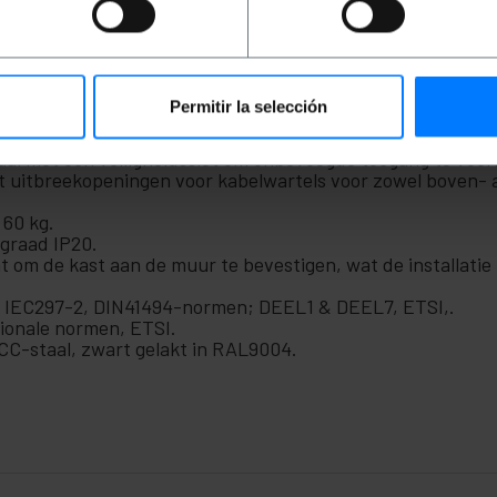
manier wordt opgeborgen.Het wordt gedemonteerd geleverd i
 eenvoudig en snel. Gefabriceerd door Lanberg met refere
e Lanberg 12U serie.
Permitir la selección
ogte): 600 x 600 x 645 mm.
orste rekgeleiders, in diepte verstelbaar om aan elke beho
aal met een veiligheidsslot om onbevoegde toegang te voo
t uitbreekopeningen voor kabelwartels voor zowel boven- 
 60 kg.
graad IP20.
at om de kast aan de muur te bevestigen, wat de installat
, IEC297-2, DIN41494-normen; DEEL1 & DEEL7, ETSI,.
ionale normen, ETSI.
CC-staal, zwart gelakt in RAL9004.