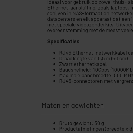
Ideaal voor gebruik op zowel thuis- a
+
Ethernet-aansluiting, zoals laptops, 
Ubiquiti-netwerken
schijven in NAS-formaat en netwerke
Rekken
datacenters en elk apparaat dat een 
+
en
met speciale videozenderkits. Uitvoer
servers
overeenstemming met de meest veelei
Audio
+
en
Specificaties
video
RJ45 Ethernet-netwerkkabel cat
+
Verlichting
Draadlengte van 0,5 m (50 cm).
en geluid
Zwart ethernetkabel.
+
Baudsnelheid: 10Gbps (10000Mb
fotografie
Maximale bandbreedte: 500 MHz
RJ45-connectoren met vergrende
+
Tools en
hardware
Beveiliging,
+
alarmen en
Maten en gewichten
controle
+
Elektronica
en gadgets
Bruto gewicht: 30 g
Productafmetingen (breedte x die
Thuis