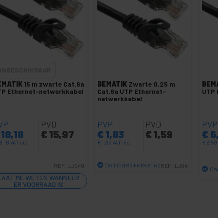
ONBESCHIKBAAR
EMATIK
15 m zwarte Cat.6a
BEMATIK
Zwarte 0,25 m
BEM
P Ethernet-netwerkkabel
Cat.6a UTP Ethernet-
UTP 
netwerkkabel
VP
PVD
PVP
PVD
PVP
18,18
€
15,97
€
1,83
€
1,59
€
6
8,18
VAT inc.
€
1,83
VAT inc.
€
6,59
Onmiddellijke levering
REF:
LJ049
REF:
LJ041
Onm
Aantal
LAAT ME WETEN WANNEER
ER VOORRAAD IS