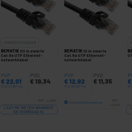
ONBESCHIKBAAR
BEMATIK
20 m zwarte
BEMATIK
10 m zwarte
B
Cat.6a UTP Ethernet-
Cat.6a UTP Ethernet-
UT
netwerkkabel
netwerkkabel
PVP
PVD
PVP
PVD
P
€
22,01
€
19,34
€
12,92
€
11,35
€
€
22,01
VAT inc.
€
12,92
VAT inc.
€
1
REF:
LJ050
REF:
Onmiddellijke levering
LJ048
LAAT ME WETEN WANNEER
Aantal
ER VOORRAAD IS