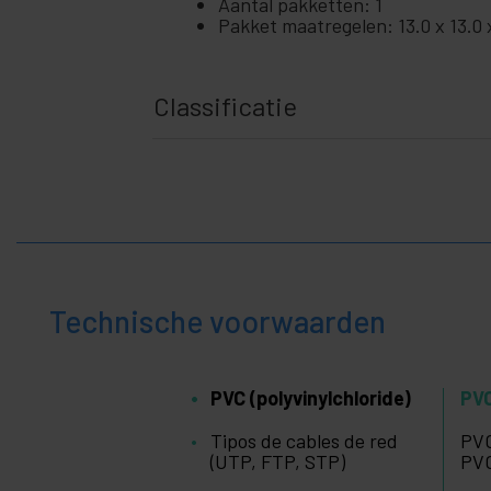
+
Aantal pakketten: 1
en
Pakket maatregelen: 13.0 x 13.0 
zakelijk
+
Vrije
tijd
Classificatie
+
Medisch
gebied
Technische voorwaarden
PVC (polyvinylchloride)
PVC
Tipos de cables de red
PVC
(UTP, FTP, STP)
PVC