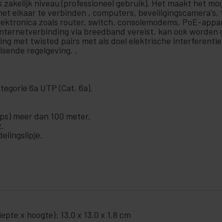
ls zakelijk niveau (professioneel gebruik). Het maakt het m
met elkaar te verbinden , computers, beveiligingscamera's
lektronica zoals router, switch, consolemodems, PoE-appa
internetverbinding via breedband vereist. kan ook worden
ing met twisted pairs met als doel elektrische interferenti
sende regelgeving. .
egorie 6a UTP (Cat. 6a).
ps) meer dan 100 meter.
.
lingslipje.
pte x hoogte): 13.0 x 13.0 x 1.8 cm