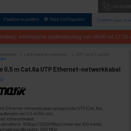
+34 93498
Paaltjes en pollers
🛠️ Rack Configurator
tember): telefonische ondersteuning van 09:00 tot 17:00 u
ponenten
LAN-kabel en connector
UTP cat.6 / cat.6A
art
e 0,5 m Cat.6a UTP Ethernet-netwerkkabel
42
45 Ethernet-netwerkkabel categorie 6a UTP (Cat. 6a).
aadlengte van 0,5 m (50 cm).
art ethernetkabel.
udsnelheid: 10Gbps (10000Mbps) meer dan 100 meter.
ximale bandbreedte: 500 MHz.