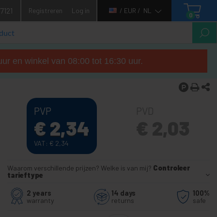
7121
Registreren
Log in
/ EUR /
NL
0
ur en winkel van 08:00 tot 16:30 uur.
PVP
PVD
€
2,34
€
2,03
VAT:
€
2,34
Waarom verschillende prijzen? Welke is van mij?
Controleer
tarieftype
2 years
14 days
100%
warranty
returns
safe