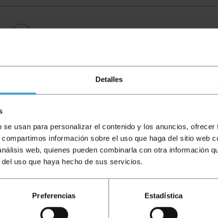
Detalles
s
b se usan para personalizar el contenido y los anuncios, ofrecer
s, compartimos información sobre el uso que haga del sitio web 
 análisis web, quienes pueden combinarla con otra información q
r del uso que haya hecho de sus servicios.
BEMATIK
0,5 m witte Cat.6a
BEMATIK
0,5 m gele Cat.6a
B
UTP Ethernet-netwerkkabel
UTP Ethernet-netwerkkabel
UT
Preferencias
Estadística