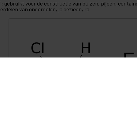
jf: gebruikt voor de constructie van buizen, pijpen, conta
erdelen van onderdelen, jaloezieën, ra