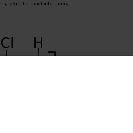
iners, gereedschapstoebehoren,