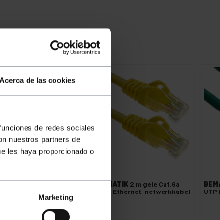
Acerca de las cookies
 funciones de redes sociales
con nuestros partners de
ue les haya proporcionado o
EMATIK
1 m blauwe Cat.6a
BEMATIK
2 m gele Cat.6a
BEM
P Ethernet-netwerkkabel
UTP Ethernet-netwerkkabel
UTP 
Marketing