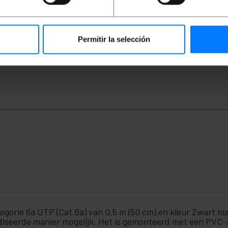
PVP
PVD
PVP
PVD
P
€
1,46
€
1,14
€
2,34
€
2,03
€
€
1,46
VAT inc.
€
2,34
VAT inc.
€
2
Permitir la selección
REF:
REF:
Onmiddellijke levering
Onmiddellijke levering
LJ062
LJ032
Aantal
Aantal
orie 6a UTP (Cat.6a) van 0,5 m (50 cm) en kleur Zwart ma
seerde manier mogelijk. Het is gemonteerd met een PVC-af