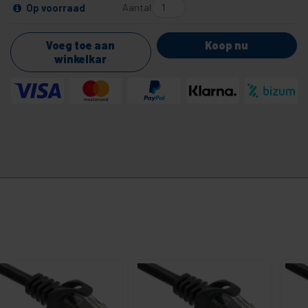
Aantal
Op voorraad
Voeg toe aan
Koop nu
winkelkar