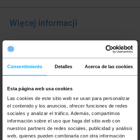
Więcej informacji
Opis
Kabel koncentryczny typu RG59 o długości 2
Consentimiento
Detalles
Acerca de las cookies
metrów. Posiada męskie złącza BNC na obu
końcach. Wykonany z wysokiej jakości PVC, co
zapewnia mu elastyczność i długą żywotność.
Idealny do transmisji sygnałów wideo i audio o
Esta página web usa cookies
wysokiej częstotliwości między różnymi
urządzeniami elektronicznymi.
Las cookies de este sitio web se usan para personalizar
el contenido y los anuncios, ofrecer funciones de redes
Specyfikacje
Kabel koncentryczny typu RG59 75 omów.
sociales y analizar el tráfico. Además, compartimos
Posiada męskie złącza BNC na obu końcach.
información sobre el uso que haga del sitio web con
Wykonany z wysokiej jakości PVC, co
zapewnia mu elastyczność i długą
nuestros partners de redes sociales, publicidad y análisis
żywotność.
web, quienes pueden combinarla con otra información
Idealny do transmisji sygnałów wideo i audio o