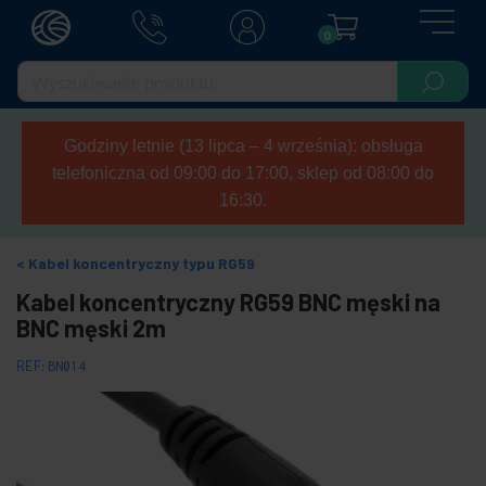
0
Godziny letnie (13 lipca – 4 września): obsługa
telefoniczna od 09:00 do 17:00, sklep od 08:00 do
16:30.
Kabel koncentryczny typu RG59
Kabel koncentryczny RG59 BNC męski na
BNC męski 2m
REF:
BN014