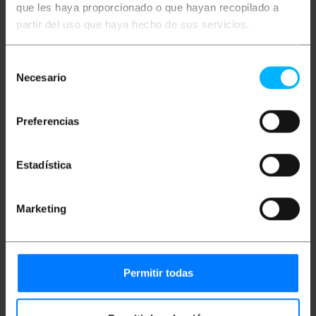
que les haya proporcionado o que hayan recopilado a
wysokiej częstotliwości między różnymi
urządzeniami elektronicznymi.
partir del uso que haya hecho de sus servicios.
Długość kabla: 2m. kolor czarny.
Selección
Necesario
de
Miary i wagi
consentimiento
Preferencias
Waga brutto: 100 g
Wymiary produktu (szerokość x głębokość x
wysokość): 12.5 x 5.0 x 2.7 cm
Ilość paczek: 1
Estadística
Środki w pakiecie: 12.5 x 5.0 x 2.7 cm
Marketing
Dokumentacja
Karta produktu 1
Permitir todas
Klasyfikacja