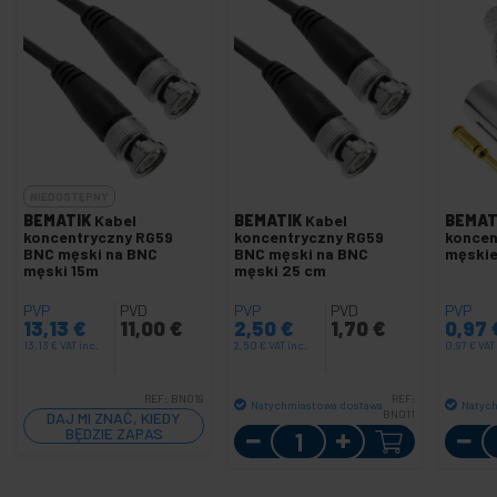
NIEDOSTĘPNY
BEMATIK
Kabel
BEMATIK
Kabel
BEMAT
koncentryczny RG59
koncentryczny RG59
koncen
BNC męski na BNC
BNC męski na BNC
męskie
męski 15m
męski 25 cm
PVP
PVD
PVP
PVD
PVP
13,13
€
11,00
€
2,50
€
1,70
€
0,97
13,13
€
VAT inc.
2,50
€
VAT inc.
0,97
€
VAT
REF:
BN019
REF:
Natychmiastowa dostawa
Natyc
BN011
DAJ MI ZNAĆ, KIEDY
Ilość
BĘDZIE ZAPAS