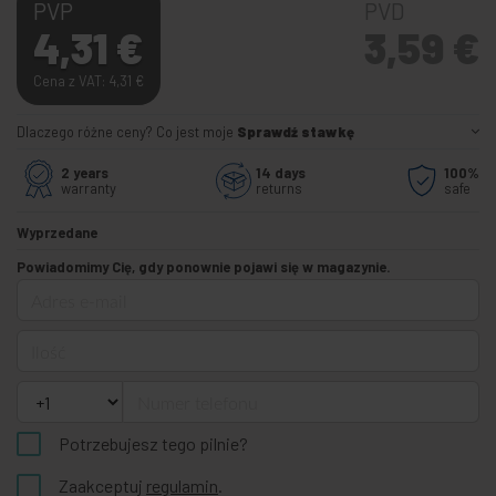
PVP
PVD
4,31
€
3,59
€
Cena z VAT: 4,31
€
Dlaczego różne ceny? Co jest moje
Sprawdź stawkę
2 years
14 days
100%
warranty
returns
safe
Wyprzedane
Powiadomimy Cię, gdy ponownie pojawi się w magazynie.
Adres e-mail
Ilość
Numer telefonu
Potrzebujesz tego pilnie?
Zaakceptuj
regulamin
.