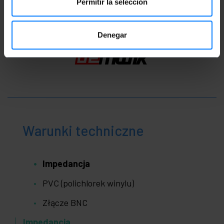
Permitir la selección
Denegar
Warunki techniczne
Impedancja
PVC (polichlorek winylu)
Złącze BNC
Impedancja