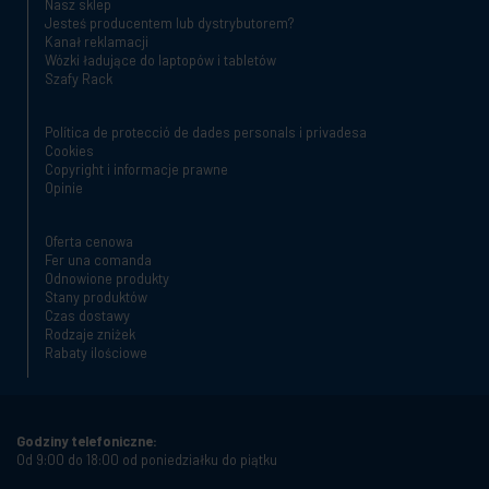
Nasz sklep
Jesteś producentem lub dystrybutorem?
Kanał reklamacji
Wózki ładujące do laptopów i tabletów
Szafy Rack
Política de protecció de dades personals i privadesa
Cookies
Copyright i informacje prawne
Opinie
Oferta cenowa
Fer una comanda
Odnowione produkty
Stany produktów
Czas dostawy
Rodzaje zniżek
Rabaty ilościowe
Godziny telefoniczne:
Od 9:00 do 18:00 od poniedziałku do piątku