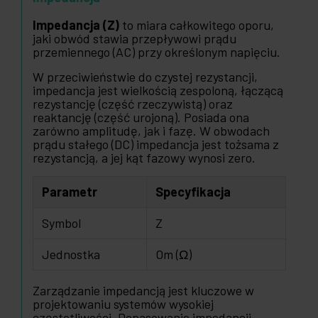
Impedancja (Z)
to miara całkowitego oporu,
jaki obwód stawia przepływowi prądu
przemiennego (AC) przy określonym napięciu.
W przeciwieństwie do czystej rezystancji,
impedancja jest wielkością zespoloną, łączącą
rezystancję (część rzeczywistą) oraz
reaktancję (część urojoną). Posiada ona
zarówno amplitudę, jak i fazę. W obwodach
prądu stałego (DC) impedancja jest tożsama z
rezystancją, a jej kąt fazowy wynosi zero.
Parametr
Specyfikacja
Symbol
Z
Jednostka
Om (Ω)
Zarządzanie impedancją jest kluczowe w
projektowaniu systemów wysokiej
częstotliwości. Dopasowanie impedancji