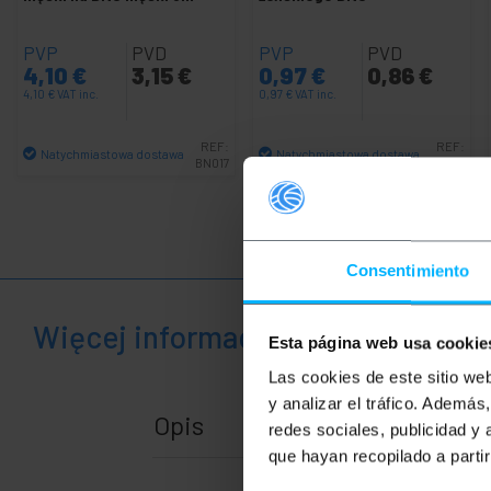
PVP
PVD
PVP
PVD
4,10
€
3,15
€
0,97
€
0,86
€
4,10
€
VAT inc.
0,97
€
VAT inc.
REF:
REF:
Natychmiastowa dostawa
Natychmiastowa dostawa
BN017
RC008
Ilość
Ilość
Consentimiento
Więcej informacji
Esta página web usa cookie
Las cookies de este sitio we
y analizar el tráfico. Ademá
Opis
redes sociales, publicidad y
que hayan recopilado a parti