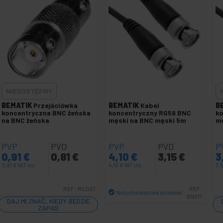
NIEDOSTĘPNY
BEMATIK
Przejściówka
BEMATIK
Kabel
B
koncentryczna BNC żeńska
koncentryczny RG59 BNC
k
na BNC żeńska
męski na BNC męski 5m
mę
PVP
PVD
PVP
PVD
P
0,91
€
0,81
€
4,10
€
3,15
€
3
0,91
€
VAT inc.
4,10
€
VAT inc.
3,
REF:
RC007
REF:
Natychmiastowa dostawa
BN017
DAJ MI ZNAĆ, KIEDY BĘDZIE
Ilość
ZAPAS