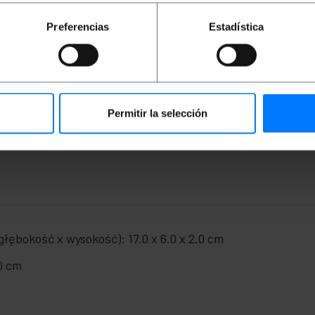
gości 3 m. Posiada męskie złącza BNC na obu końcach. Wyk
otność. Idealny do przesyłania sygnałów wideo i audio o wy
Preferencias
Estadística
ypu RG59.
obu końcach.
, co zapewnia jej elastyczność i długą żywotność.
 wideo i audio o wysokiej częstotliwości między różnymi ur
Permitir la selección
.
łębokość x wysokość): 17.0 x 6.0 x 2.0 cm
.0 cm