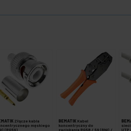
EMATIK
Złącze kabla
BEMATIK
Kabel
BEM
oncentrycznego męskiego
koncentryczny do
siec
C (RG59)
zaciskania RG58 / 59 (BNC /
UTP 