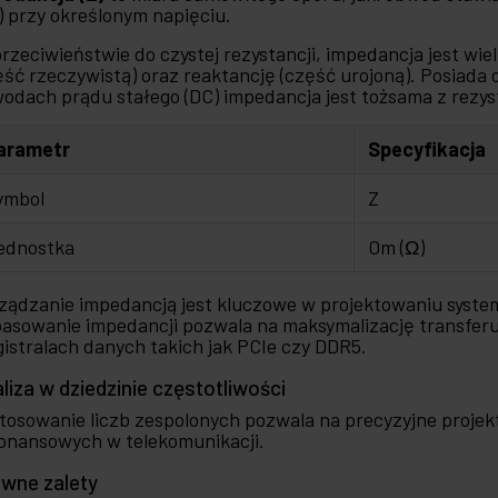
) przy określonym napięciu.
rzeciwieństwie do czystej rezystancji, impedancja jest wie
ęść rzeczywistą) oraz reaktancję (część urojoną). Posiada 
odach prądu stałego (DC) impedancja jest tożsama z rezysta
arametr
Specyfikacja
ymbol
Z
ednostka
Om (Ω)
ządzanie impedancją jest kluczowe w projektowaniu system
asowanie impedancji pozwala na maksymalizację transferu 
istralach danych takich jak PCIe czy DDR5.
liza w dziedzinie częstotliwości
tosowanie liczb zespolonych pozwala na precyzyjne projek
onansowych w telekomunikacji.
wne zalety