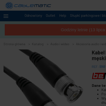
Odnowiony
Outlet
Help
Słupki parkingowe i bl
+
Kable
i sieci
Godziny letnie (13 lipc
+
Szafy i
serwery
Strona główna
Katalog
Audio i wideo
Akcesoria audio i wi
Audio
-
Kabel
i
wideo
męski
-
Akcesoria audio i wideo
REF:
BN0
Akcesoria do przechwytywania wideo
+
Akcesoria i adaptery AV
Dane te
+
Głośniki dźwięku
Ka
+
Po
Kabel audio i wideo OFC
Wy
+
Kabel audio
dł