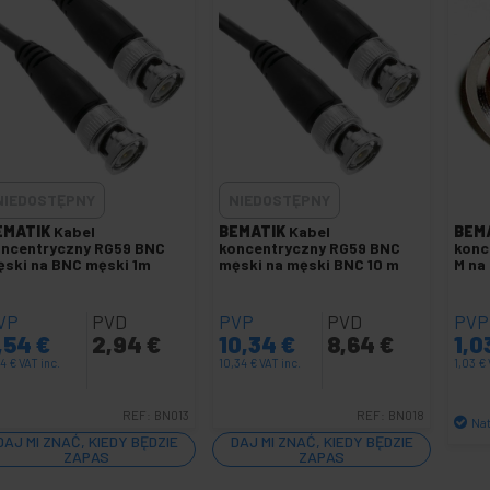
NIEDOSTĘPNY
NIEDOSTĘPNY
EMATIK
Kabel
BEMATIK
Kabel
BEM
oncentryczny RG59 BNC
koncentryczny RG59 BNC
konc
ski na BNC męski 1m
męski na męski BNC 10 m
M na
VP
PVD
PVP
PVD
PVP
,54
€
2,94
€
10,34
€
8,64
€
1,0
54
€
VAT inc.
10,34
€
VAT inc.
1,03
€
REF:
BN013
REF:
BN018
Na
DAJ MI ZNAĆ, KIEDY BĘDZIE
DAJ MI ZNAĆ, KIEDY BĘDZIE
ZAPAS
ZAPAS