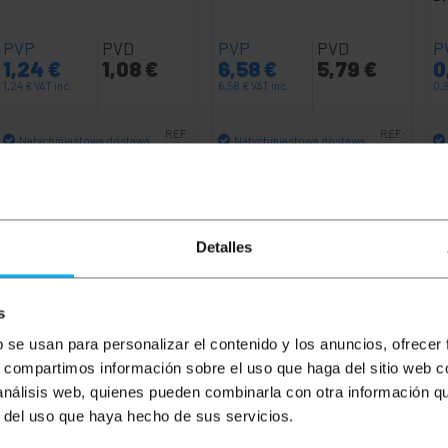
PVP
PVD
PVP
PVD
P
1,24
€
1,08
€
6,58
€
5,79
€
0
1,24
€
VAT inc.
6,58
€
VAT inc.
0,
REF:
REF:
Natychmiastowa dostawa
Natychmiastowa dostawa
VC011
VC016
Ilość
Ilość
Detalles
s
b se usan para personalizar el contenido y los anuncios, ofrecer
s, compartimos información sobre el uso que haga del sitio web 
 análisis web, quienes pueden combinarla con otra información q
r del uso que haya hecho de sus servicios.