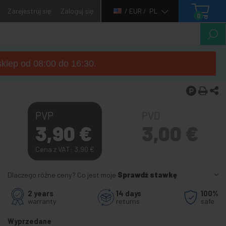
Zarejestruj się
Zaloguj się
/ EUR /
PL
0
sklep od 08:00 do 16:30.
PVP
PVD
3,90
€
3,00
€
Cena z VAT: 3,90
€
Dlaczego różne ceny? Co jest moje
Sprawdź stawkę
2 years
14 days
100%
warranty
returns
safe
Wyprzedane