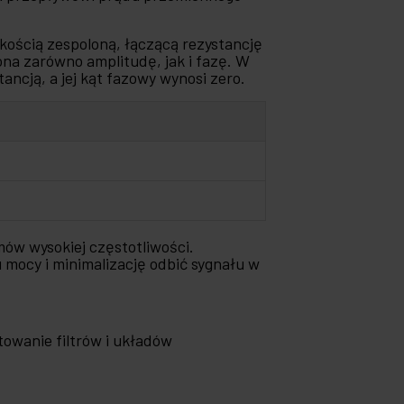
lkością zespoloną, łączącą rezystancję
ona zarówno amplitudę, jak i fazę. W
ncją, a jej kąt fazowy wynosi zero.
ów wysokiej częstotliwości.
mocy i minimalizację odbić sygnału w
towanie filtrów i układów