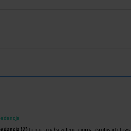
pedancja
edancja (Z)
to miara całkowitego oporu, jaki obwód staw