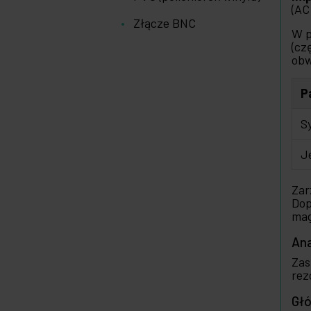
(AC
Złącze BNC
W p
(cz
obw
P
S
J
Zar
Dop
mag
Ana
Zas
rez
Głó