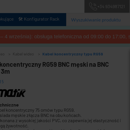
+34 934987121
okujące
🛠️ Konfigurator Rack
a – 4 września): obsługa telefoniczna od 09:00 do 17:00, 
deo
Kabel wideo
Kabel koncentryczny typu RG59
 koncentryczny RG59 BNC męski na BNC
 3m
15
chniczne
bel koncentryczny 75 omów typu RG59.
siada męskie złącza BNC na obu końcach.
konana z wysokiej jakości PVC, co zapewnia jej elastyczność i
ugą żywotność.