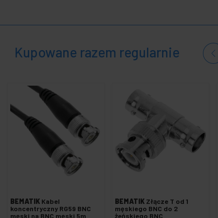
+
Elektronika
i gadżety
+
Dom i
biznes
Kupowane razem regularnie
+
Czas
wolny
+
Strefa
medyczna
BEMATIK
Kabel
BEMATIK
Złącze T od 1
koncentryczny RG59 BNC
męskiego BNC do 2
męski na BNC męski 5m
żeńskiego BNC