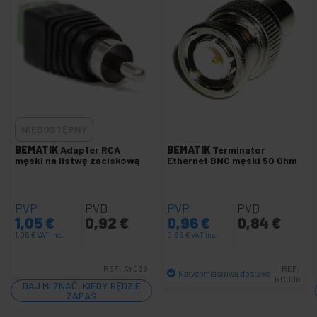
Karta dźwiękowa i adapter
+
Akcesoria do GoPro
+
Bezprzewodowy przewodnik audio
+
Kamery CCTV i akcesoria
+
Ekran projekcyjny i projektor
+
NIEDOSTĘPNY
Obsługa telewizora i komputera
+
BEMATIK
Adapter RCA
BEMATIK
Terminator
DisplayPort wideo HDMI DVI VGA SDI
męski na listwę zaciskową
Ethernet BNC męski 50 Ohm
+
Oświetlenie
i dźwięk
PVP
PVD
PVP
PVD
+
1,05
€
0,92
€
0,96
€
0,84
€
Fotografia
1,05
€
VAT inc.
0,96
€
VAT inc.
+
Narzędzia
i sprzęt
REF:
AY089
REF:
Natychmiastowa dostawa
RC006
DAJ MI ZNAĆ, KIEDY BĘDZIE
+
Bezpieczeństwo,
Ilość
ZAPAS
alarmy i kontrola