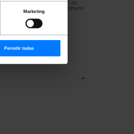
onana z wysokiej jakości PVC, co
sokiej częstotliwości między różnymi
Marketing
ządzeniami elektronicznymi.
Permitir todas