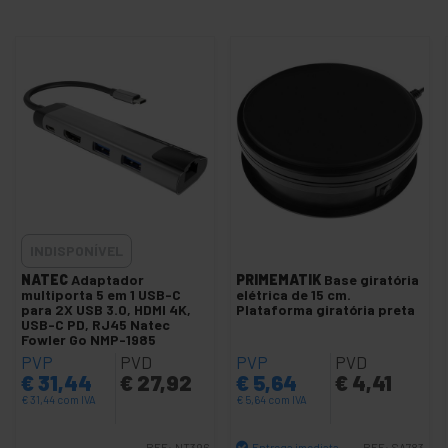
INDISPONÍVEL
NATEC
Adaptador
PRIMEMATIK
Base giratória
multiporta 5 em 1 USB-C
elétrica de 15 cm.
para 2X USB 3.0, HDMI 4K,
Plataforma giratória preta
USB-C PD, RJ45 Natec
Fowler Go NMP-1985
PVP
PVD
PVP
PVD
€
31,44
€
27,92
€
5,64
€
4,41
€
31,44
com IVA
€
5,64
com IVA
Entrega imediata
REF:
NT396
REF:
SA783