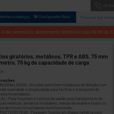
+34 93
laretes e cabeços
🛠️ Configurador Rack
- 4 de setembro): atendimento telefónico das 09:00 às 1
zios giratórios, metálicos, TPR e ABS, 75 mm
âmetro, 75 kg de capacidade de carga
QM
icações
NCIONALIDADE: As rodas permitem mudanças de direção com
ande suavidade e simplicidade para facilitar o transporte de
veis hospitalares.
EAL: Para hospitais e centros de saúde para transportá-lo de
cas médicas, armários modulares, mesas de exame e todos os
pos de móveis hospitalares multifuncionais.
RACTERÍSTICAS: Possuem fixação em chapa metálica com