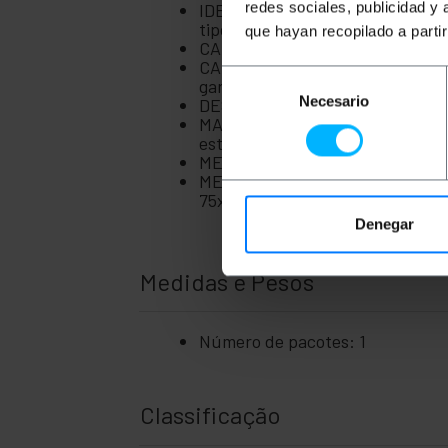
redes sociales, publicidad y
IDEAL: Para hospitais e centros
tipos de móveis hospitalares mul
que hayan recopilado a parti
CARACTERÍSTICAS: Possuem fixa
CARGA SUPORTADA: A roda supor
Selección
garantida.
Necesario
de
DESIGN: Pack de 2 rodas cinzent
MATERIAIS: As rodas são feitas d
consentimiento
estireno). Esses materiais garan
MEDIDAS: As rodas têm diâmetro
MEDIDAS DA PLACA: A placa loca
75x45 mm. O tamanho de cada p
Denegar
Medidas e Pesos
Número de pacotes: 1
Classificação