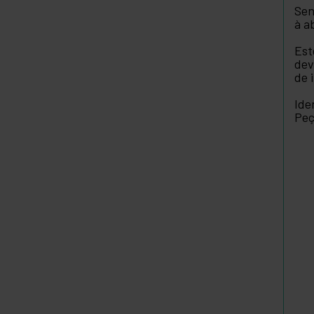
Sen
à a
Est
dev
de 
Ide
Peç