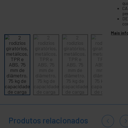
controle
qu
CA
+
Eletrônicos
pe
e gadgets
DE
co
+
Casa e
negócio
Mais in
+
Lazer
+
área
médica
Produtos relacionados