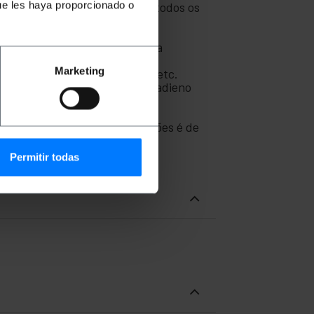
ue les haya proporcionado o
modulares, mesas de exame e todos os
ave dos móveis com segurança
Marketing
ifunções, camas auxiliares, etc.
lástico ABS (acrilonitrila butadieno
além de forte elasticidade.
m.
istância entre suas perfurações é de
Permitir todas