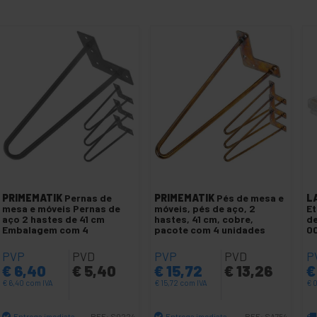
PRIMEMATIK
Pernas de
PRIMEMATIK
Pés de mesa e
L
mesa e móveis Pernas de
móveis, pés de aço, 2
Et
aço 2 hastes de 41 cm
hastes, 41 cm, cobre,
de
Embalagem com 4
pacote com 4 unidades
0
PVP
PVD
PVP
PVD
P
€
6,40
€
5,40
€
15,72
€
13,26
€
€
6,40
com IVA
€
15,72
com IVA
€
0
Entrega imediata
Entrega imediata
REF:
S0224
REF:
SA754