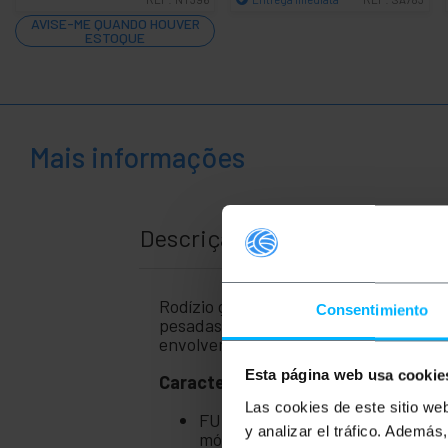
Quantidade
AVISE-ME QUANDO HOUVER
ESTOQUE
Mais informações
Descrição
Rodízio giratório de alta qualidade e
Consentimiento
pesadas. A roda tem capacidade de ro
envolvem movimento constante.
Esta página web usa cookie
Características do produto:
Las cookies de este sitio we
FUNCIONALIDADE: As rodas permi
y analizar el tráfico. Ademá
móveis hospitalares.