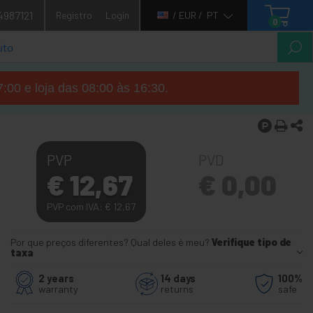
4987121
Registro
Login
/ EUR /
PT
0
7:00 e loja das 08:00 às 16:30.
PVP
PVD
€
12,67
€
0,00
PVP com IVA:
€
12,67
Por que preços diferentes? Qual deles é meu?
Verifique tipo de
taxa
2 years
14 days
100%
warranty
returns
safe