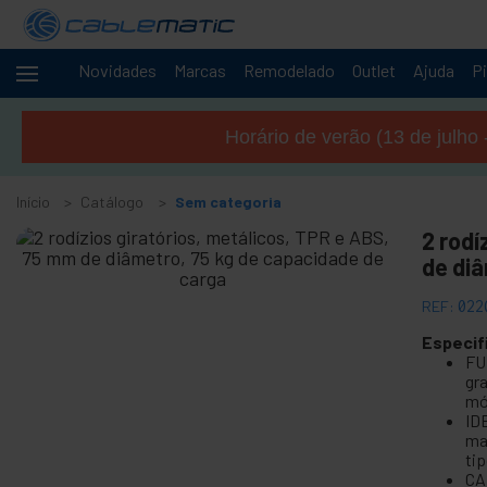
Novidades
Marcas
Remodelado
Outlet
Ajuda
Pi
Cabos
+
e
Horário de verão (13 de julho 
redes
+
Racks e
servidores
Início
Catálogo
Sem categoria
Áudio
+
2 rodí
e
de di
Vídeo
+
Iluminação
REF:
022
e som
Especif
+
Fotografia
FU
gr
mó
+
Ferramentas
ID
e ferragens
ma
Segurança,
+
ti
alarmes e
CA