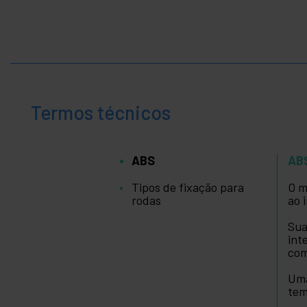
Termos técnicos
ABS
AB
Tipos de fixação para
O m
rodas
ao 
Sua
int
com
Uma
tem