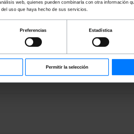
 análisis web, quienes pueden combinarla con otra información q
 de saúde para transportá-lo de macas médicas, armários 
tifuncionais.
r del uso que haya hecho de sus servicios.
ção em chapa metálica com quatro perfurações.
ta uma carga de 75 kg. Cada um permite uma rotação su
Preferencias
Estadística
as e brancas para móveis médicos como macas, móveis mult
e metal de alta qualidade, TPR (borracha termoplástica) e p
tem uma resistência firme a choques e altas temperaturas, 
 de 75 mm e altura de 108 mm. Largura de cada roda 32 m
lizada na parte superior tem dimensões de 95x63 mm e a d
erfuração é de 8,5 mm.
Permitir la selección