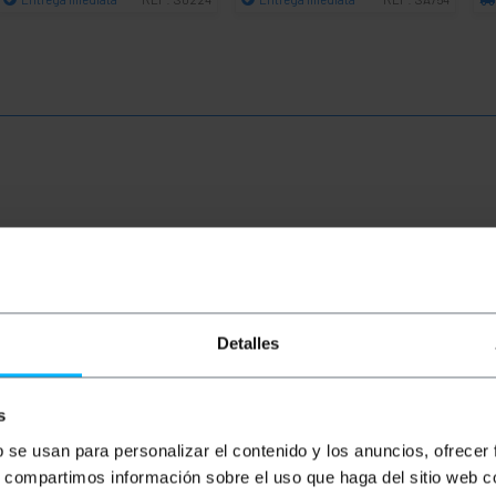
Quantidade
Quantidade
 fácil de usar feito para móveis em estabelecimentos de sa
Detalles
tação de 360º, o que permite grande funcionalidade e faci
s
b se usan para personalizar el contenido y los anuncios, ofrecer
tem mudanças de direção com grande suavidade e simplici
s, compartimos información sobre el uso que haga del sitio web 