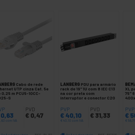
ANBERG
Cabo de rede
LANBERG
PDU para armário
BEM
hernet UTP cinza Cat. 5e
rack de 19" 1U com 8 IEC C13
XL p
 0,25 m PCU5-10CC-
na cor preta com
75" 
025-S
interruptor e conector C20
400
VP
PVD
PVP
PVD
PVP
0,63
€
0,47
€
40,10
€
31,33
€
5
,63
com IVA
€
40,10
com IVA
€
56,7
De 5 a 6 dias úteis
De 3 a 4 dias úteis
De 
REF:
RL151
REF:
RE305