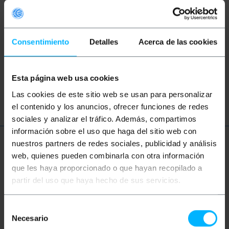
conector
serial ata
disco rígido
poder
dados
cabo
elétrico
Consentimiento
Detalles
Acerca de las cookies
electricidade
eletrônica
eletricista
Esta página web usa cookies
atual
voltagem
Las cookies de este sitio web se usan para personalizar
el contenido y los anuncios, ofrecer funciones de redes
sociales y analizar el tráfico. Además, compartimos
información sobre el uso que haga del sitio web con
nuestros partners de redes sociales, publicidad y análisis
Mais informações
web, quienes pueden combinarla con otra información
que les haya proporcionado o que hayan recopilado a
partir del uso que haya hecho de sus servicios.
Descrição
Selección
Necesario
O conector de alimentação de disco compacto
de
SATA oferece uma conexão segura e fixa para