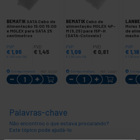
BEMATIK
SATA Cabo de
BEMATIK
Cabo de
LANBE
Alimentação 15:00 15:00
alimentação MOLEX 4P-
Molex 
e MOLEX para SATA 25
M (5,25) para 15P-H
de ali
centímetros
(SATA-Cotovelo)
macho 
PVP
PVD
PVP
PVD
PVP
€
1,95
€
1,45
€
1,09
€
0,81
€
1,18
€
1,95
com IVA
€
1,09
com IVA
€
1,18
com 
Entrega imediata
Entrega imediata
Entreg
REF:
DL027
REF:
CA021
Quantidade
Quantidade
Palavras-chave
Não encontrou o que estava procurando?
Este tópico pode ajudá-lo