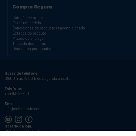
Compra Segura
Cotação de preço
Fazer um pedido
Condiciones de producto reacondicionado
Estados do produto
Prazos de entrega
Tipos de descontos
Descontos por quantidade
Horas de telefone:
09:00 h às 18:00 h de segunda a sexta
Telefone:
+34 934987121
Email:
info@cablematic.com
Horário da loja:
08:00 h às 17:00 h de segunda a sexta