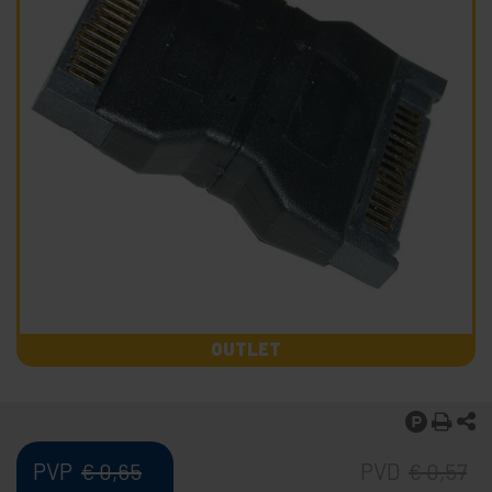
OUTLET
PVP
PVD
€
0,65
€
0,57