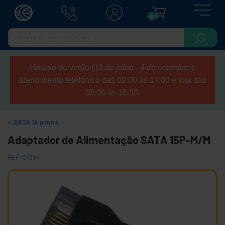
0
Horário de verão (13 de julho - 4 de setembro):
atendimento telefónico das 09:00 às 17:00 e loja das
08:00 às 16:30.
SATA 15 pinos
Adaptador de Alimentação SATA 15P-M/M
REF:
CA094