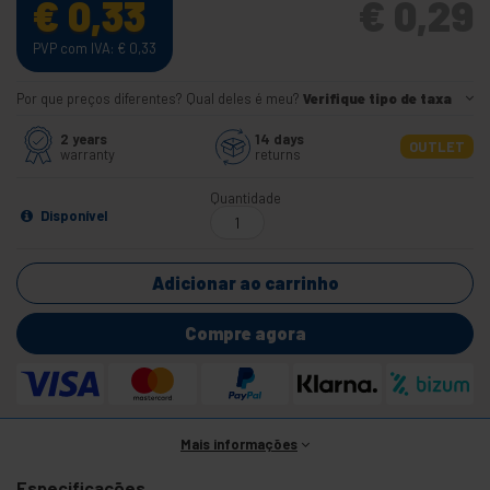
€
0,33
€
0,29
PVP com IVA:
€
0,33
Por que preços diferentes? Qual deles é meu?
Verifique tipo de taxa
2 years
14 days
OUTLET
warranty
returns
Quantidade
Disponível
Adicionar ao carrinho
Compre agora
Mais informações
Especificações