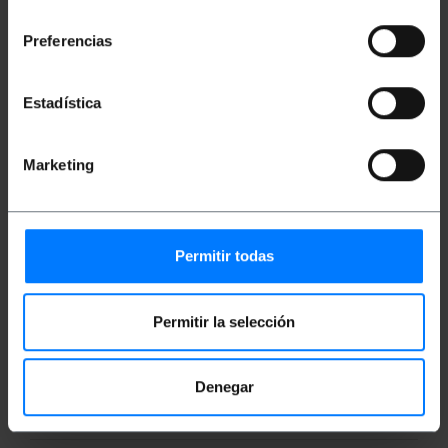
consentimiento
transferência de dados entre a placa-mãe e
dispositivos como discos rígidos, leitores,
Preferencias
gravadores de CD/DVD/BR, etc. Equipado com
conector de alimentação SATA macho de 15 pinos
em ambas as extremidades, para atuar como
trocador de gênero. Sua instalação é simples e
Estadística
rápida. Este conector está disponível em preto.
Especificações
Marketing
Conector compacto para alimentar unidades
SATA
Conectores de alimentação SATA macho de 15
pinos em ambas as extremidades
Atua como um trocador de gênero
Permitir todas
Permite transferir dados entre a placa-mãe e
dispositivos como discos rígidos, leitores,
gravadores de CD/DVD/BR, etc.
Fácil instalação com conexão fixa e segura
Permitir la selección
cor preta
Denegar
Medidas e Pesos