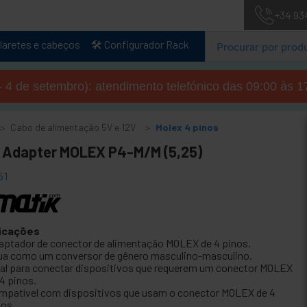
+34 93
laretes e cabeços
🛠️ Configurador Rack
- 4 de setembro): atendimento telefónico das 09:00 às 1
Cabo de alimentação 5V e 12V
Molex 4 pinos
 Adapter MOLEX P4-M/M (5,25)
61
icações
aptador de conector de alimentação MOLEX de 4 pinos.
ua como um conversor de gênero masculino-masculino.
eal para conectar dispositivos que requerem um conector MOLEX
 4 pinos.
mpatível com dispositivos que usam o conector MOLEX de 4
nos.