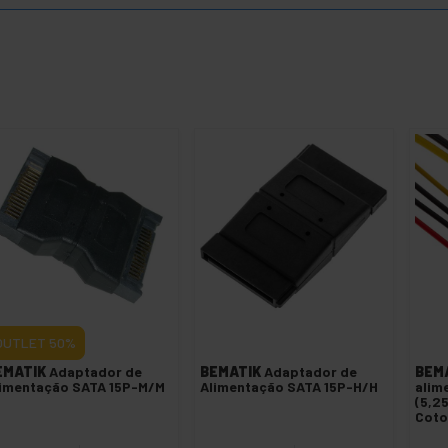
OUTLET
50%
EMATIK
Adaptador de
BEMATIK
Adaptador de
BEM
imentação SATA 15P-M/M
Alimentação SATA 15P-H/H
alim
(5,2
Coto