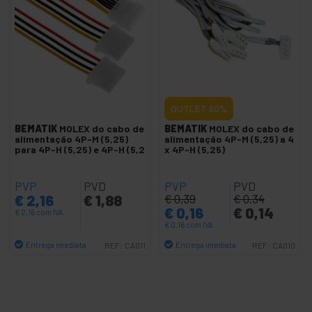
Conector MOLEX 0039012xxx
PCB conector
Conectores de cabos aéreos
Conectores MOLEX
Fusíveis e porta-fusíveis
OUTLET
60%
Clipe de crocodilo
BEMATIK
MOLEX do cabo de
BEMATIK
MOLEX do cabo de
Ponteiras de crimpagem
alimentação 4P-M (5,25)
alimentação 4P-M (5,25) a 4
para 4P-H (5,25) e 4P-H (5,2
x 4P-H (5,25)
Régua de junção
Cobertura rack
PVP
PVD
PVP
PVD
Terminal Faston
€
2,16
€
1,88
€
0,39
€
0,34
€
0,16
€
0,14
+
€
2,16
com IVA
Manga de encolher
€
0,16
com IVA
+
Cabo e acessórios elétricos
Entrega imediata
Entrega imediata
REF:
CA011
REF:
CA010
+
Quantidade
Quantidade
Proteção e caixas eléctricas
+
Fechaduras de segurança
Colas e Colas