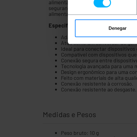
alimentação MOLEX de 4 pinos sem ter
segurança. Esta solução prática e de
alimentação MOLEX de 4 pinos com 
Especificações
Denegar
Adaptador de conector de alime
Atua como um conversor de gên
Ideal para conectar dispositiv
Compatível com dispositivos qu
Conexão segura entre dispositiv
Tecnologia avançada para uma 
Design ergonômico para uma con
Feito com materiais de alta qual
Conexão resistente à corrosão.
Conexão resistente ao desgaste.
Medidas e Pesos
Peso bruto: 10 g