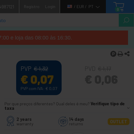
4987121
Registro
Login
/ EUR /
PT
0
7:00 e loja das 08:00 às 16:30.
PVP
PVD
€
1,32
€
1,17
€
0,07
€
0,06
PVP com IVA:
€
0,07
Por que preços diferentes? Qual deles é meu?
Verifique tipo de
taxa
2 years
14 days
OUTLET
warranty
returns