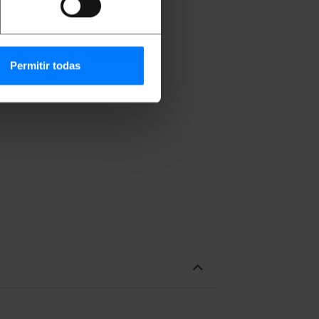
ojetado para ser usado com
cisam conectar conectores de
Permitir todas