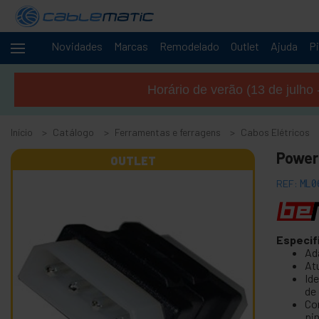
Novidades
Marcas
Remodelado
Outlet
Ajuda
Pi
Cabos
+
e
Horário de verão (13 de julho 
redes
+
Racks e
servidores
Início
Catálogo
Ferramentas e ferragens
Cabos Elétricos
Áudio
+
Power
e
OUTLET
Vídeo
REF:
ML0
+
Iluminação
e som
+
Fotografia
Especif
Ad
-
Ferramentas
At
Id
e ferragens
de
+
Co
Acessórios de piso, porta e janela
pi