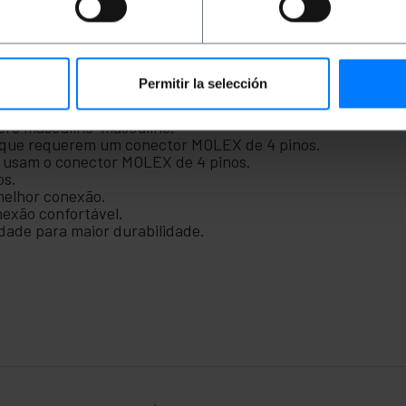
 que se preocupar em danificar os conectores, pois foi pr
 alta qualidade atende aos requisitos dos usuários que pre
um adaptador macho-macho.
Permitir la selección
ntação MOLEX de 4 pinos.
ero masculino-masculino.
os que requerem um conector MOLEX de 4 pinos.
e usam o conector MOLEX de 4 pinos.
os.
melhor conexão.
exão confortável.
idade para maior durabilidade.