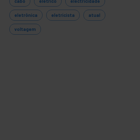
cabo
elétrico
electricidade
eletrônica
eletricista
atual
voltagem