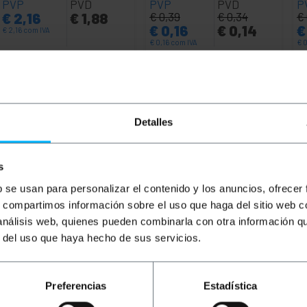
PVP
PVD
PVP
PVD
P
€
2,16
€
1,88
€
0,39
€
0,34
€
€
0,16
€
0,14
€
€
2,16
com IVA
€
0,16
com IVA
€
0
Entrega imediata
Entrega imediata
REF:
CA011
REF:
CA010
Quantidade
Quantidade
Detalles
s
b se usan para personalizar el contenido y los anuncios, ofrecer
s, compartimos información sobre el uso que haga del sitio web 
 análisis web, quienes pueden combinarla con otra información q
r del uso que haya hecho de sus servicios.
 de 4 pinos para quem precisa de um conversor de gênero
s conectores de alimentação MOLEX de 4 pinos, proporcion
Preferencias
Estadística
zam este tipo de conector. O adaptador é uma maneira seg