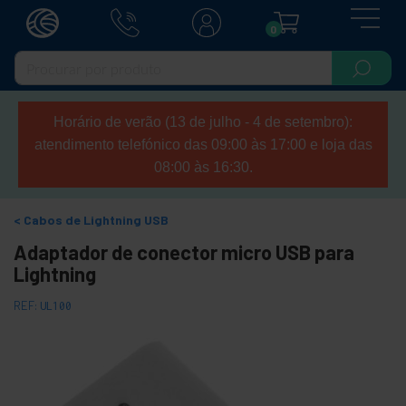
0
Horário de verão (13 de julho - 4 de setembro):
atendimento telefónico das 09:00 às 17:00 e loja das
08:00 às 16:30.
Cabos de Lightning USB
Adaptador de conector micro USB para
Lightning
REF:
UL100