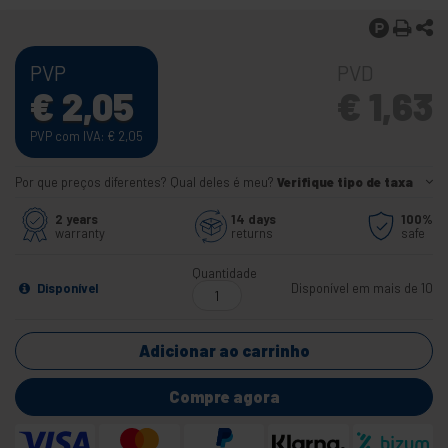
PVP
PVD
€
2,05
€
1,63
PVP com IVA:
€
2,05
Por que preços diferentes? Qual deles é meu?
Verifique tipo de taxa
2 years
14 days
100%
warranty
returns
safe
Quantidade
Disponível
Disponível em mais de 10
Adicionar ao carrinho
Compre agora