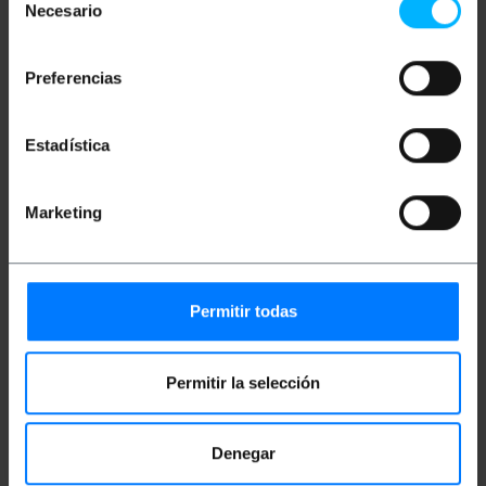
Necesario
de
Adaptador Micro USB para conector Lightning
consentimiento
Adaptador micro USB fêmea para conector
Lightning, permite o carregamento e a transferência
Preferencias
de dados. Adaptador branco. .
especificações
Adaptador micro USB fêmea para conector
Estadística
Lightning compatível com Apple.
Compatível com USB 2.0.
Adaptador simples basta conectar qualquer
Marketing
cabo micro usb ao adaptador para ter um
conector relâmpago macho.
Comprimento do adaptador: 2 cm.
Adaptador branco.
Permitir todas
Medidas e Pesos
Permitir la selección
Peso bruto: 5 g
Tamanhos do produto (largura x profundidade
x altura): 12.0 x 18.0 x 1.0 cm
Denegar
Número de pacotes: 1
Tamanhos de pacotes: 18.0 x 12.0 x 1.0 cm