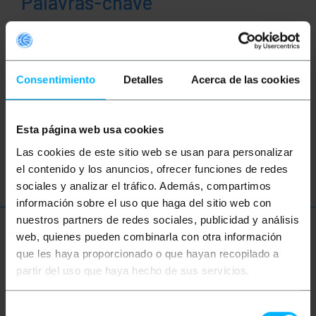
Palavras-chave
Não encontrou o que estava procurando?
Este tópico pode ajudá-lo
Consentimiento
Detalles
Acerca de las cookies
Cabo USB
Adaptador USB
Conversor USB
USB 1.1
USB 2.0
Esta página web usa cookies
Las cookies de este sitio web se usan para personalizar
USB 3.0
el contenido y los anuncios, ofrecer funciones de redes
sociales y analizar el tráfico. Además, compartimos
información sobre el uso que haga del sitio web con
nuestros partners de redes sociales, publicidad y análisis
Mais informações
web, quienes pueden combinarla con otra información
que les haya proporcionado o que hayan recopilado a
partir del uso que haya hecho de sus servicios.
Descrição
Selección