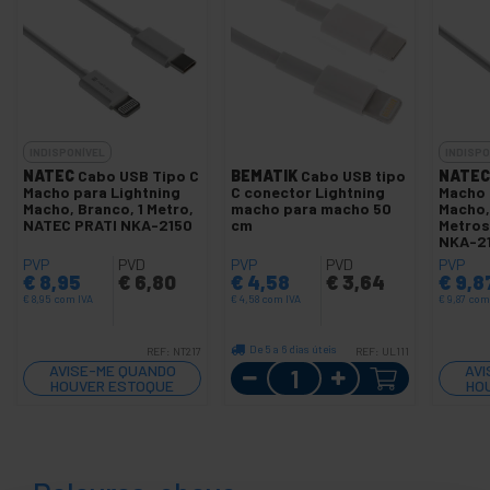
INDISPONÍVEL
INDISPO
NATEC
Cabo USB Tipo C
BEMATIK
Cabo USB tipo
NATEC
Macho para Lightning
C conector Lightning
Macho 
Macho, Branco, 1 Metro,
macho para macho 50
Macho,
NATEC PRATI NKA-2150
cm
Metros
NKA-21
PVP
PVD
PVP
PVD
PVP
€
8,95
€
6,80
€
4,58
€
3,64
€
9,8
€
8,95
com IVA
€
4,58
com IVA
€
9,87
com
De 5 a 6 dias úteis
REF:
NT217
REF:
UL111
Quantidade
AVISE-ME QUANDO
AVI
HOUVER ESTOQUE
HO