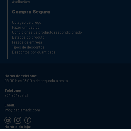
Avaliações
Compra Segura
Cotação de preço
Fazer um pedido
Condiciones de producto reacondicionado
Estados do produto
Prazos de entrega
Tipos de descontos
Descontos por quantidade
Horas de telefone:
09:00 h às 18:00 h de segunda a sexta
Telefone:
+34 934987121
Email:
info@cablematic.com
Horário da loja: