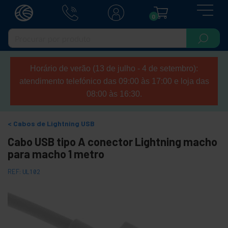
0
Horário de verão (13 de julho - 4 de setembro):
atendimento telefónico das 09:00 às 17:00 e loja das
08:00 às 16:30.
Cabos de Lightning USB
Cabo USB tipo A conector Lightning macho
para macho 1 metro
REF:
UL102