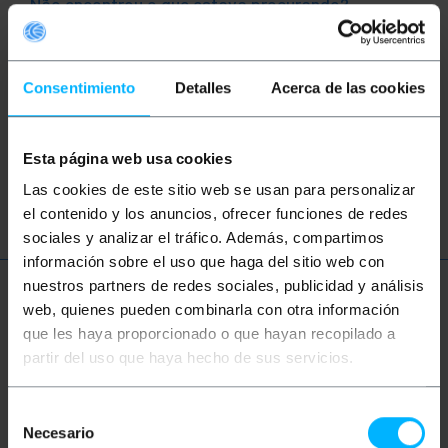
Não encontrou o que estava procurando?
Este tópico pode ajudá-lo
Consentimiento
Detalles
Acerca de las cookies
Cabo USB
Adaptador USB
Conversor USB
USB 1.1
USB 2.0
Esta página web usa cookies
USB 3.0
Las cookies de este sitio web se usan para personalizar
el contenido y los anuncios, ofrecer funciones de redes
sociales y analizar el tráfico. Además, compartimos
información sobre el uso que haga del sitio web con
nuestros partners de redes sociales, publicidad y análisis
Mais informações
web, quienes pueden combinarla con otra información
que les haya proporcionado o que hayan recopilado a
partir del uso que haya hecho de sus servicios.
Descrição
Selección
Necesario
de
Cabo USB tipo A conector relâmpago macho para