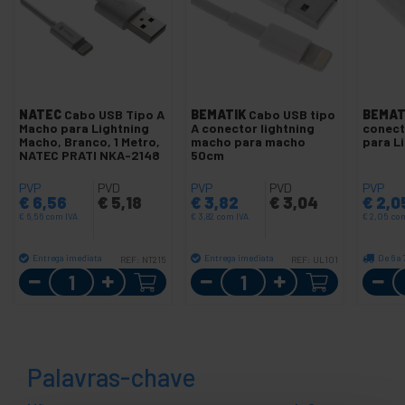
NATEC
Cabo USB Tipo A
BEMATIK
Cabo USB tipo
BEMAT
Macho para Lightning
A conector lightning
conect
Macho, Branco, 1 Metro,
macho para macho
para L
NATEC PRATI NKA-2148
50cm
PVP
PVD
PVP
PVD
PVP
€
6,56
€
5,18
€
3,82
€
3,04
€
2,0
€
6,56
com IVA
€
3,82
com IVA
€
2,05
com
Entrega imediata
Entrega imediata
De 6 a 
REF:
NT215
REF:
UL101
Quantidade
Quantidade
Palavras-chave