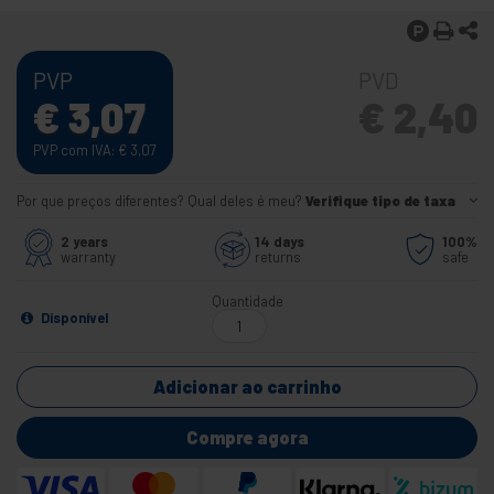
PVP
PVD
€
3,07
€
2,40
PVP com IVA:
€
3,07
Por que preços diferentes? Qual deles é meu?
Verifique tipo de taxa
2 years
14 days
100%
warranty
returns
safe
Quantidade
Disponível
Adicionar ao carrinho
Compre agora