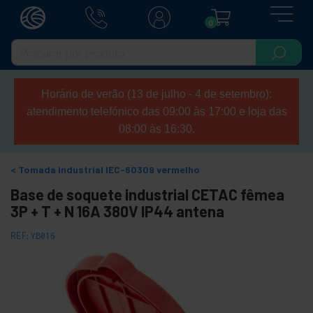
0
Horário de verão (13 de julho - 4 de setembro):
atendimento telefónico das 09:00 às 17:00 e loja das
08:00 às 16:30.
Tomada industrial IEC-60309 vermelho
Base de soquete industrial CETAC fêmea
3P + T + N 16A 380V IP44 antena
REF:
YB016