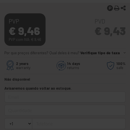
PVP
PVD
€
9,46
€
9,43
PVP com IVA:
€
9,46
Por que preços diferentes? Qual deles é meu?
Verifique tipo de taxa
2 years
14 days
100%
warranty
returns
safe
Não disponível
Avisaremos quando voltar ao estoque.
Email
Quantidade
Telefone