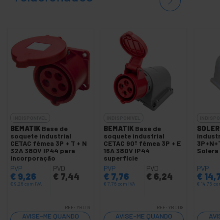
INDISPONÍVEL
INDISPONÍVEL
INDISPO
BEMATIK
Base de
BEMATIK
Base de
SOLER
soquete industrial
soquete industrial
indust
CETAC fêmea 3P + T + N
CETAC 90º fêmea 3P + E
3P+N+T
32A 380V IP44 para
16A 380V IP44
Solera
incorporação
superfície
PVP
PVD
PVP
PVD
PVP
€
9,26
€
7,44
€
7,76
€
6,24
€
14,
€
9,26
com IVA
€
7,76
com IVA
€
14,75
co
REF:
YB019
REF:
YB008
AVISE-ME QUANDO
AVISE-ME QUANDO
AVI