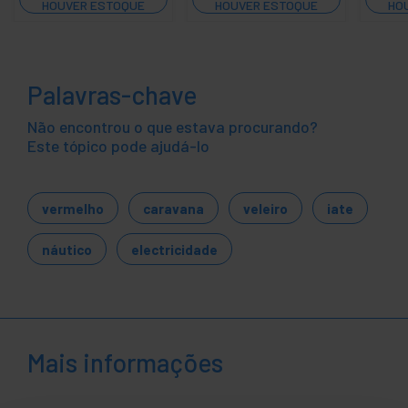
HOUVER ESTOQUE
HOUVER ESTOQUE
HO
Palavras-chave
Não encontrou o que estava procurando?
Este tópico pode ajudá-lo
vermelho
caravana
veleiro
iate
náutico
electricidade
Mais informações