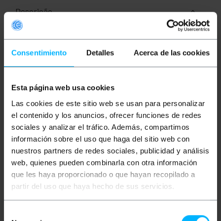
Descrição
CEE plugues e soquetes de uso industrial
compatíveis com o padrão IEC-60309. Este
Consentimiento
Detalles
Acerca de las cookies
regulamento classifica os diferentes tipos de
conectores por cores, esta classificação indica a
tensão mínima e máxima suportada. Seu uso é
variado e são especialmente indicados em
Esta página web usa cookies
instalações que requeiram alto desempenho em
todos os tipos de ambientes. Produtos fabricados
Las cookies de este sitio web se usan para personalizar
em materiais duráveis e resistentes, especialmente
el contenido y los anuncios, ofrecer funciones de redes
concebidos para garantir um funcionamento
perfeito em condições de trabalho exigentes. Ideal
sociales y analizar el tráfico. Además, compartimos
para instalações comerciais, canteiros de obras,
información sobre el uso que haga del sitio web con
sistemas de iluminação, armazéns, etc. A gama de
tomadas e bases industriais na cor vermelha está
nuestros partners de redes sociales, publicidad y análisis
preparada para trabalhar em tensões de 380-450V.
web, quienes pueden combinarla con otra información
que les haya proporcionado o que hayan recopilado a
especificações
Tomada industrial CEE compatível com o
partir del uso que haya hecho de sus servicios.
padrão IEC-60309.
Suporta tensões de 380 V a 450 V e 16 A.
Código de cor vermelho.
Selección
Plugue aéreo 3P + T + N fêmea CETAC.