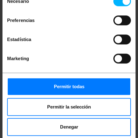
Necesario
de
Proteção ambiental IP44 contra poeira,
umidade e água. Inclui tampa protetora.
consentimiento
Feito de plástico de PVC de qualidade
premium.
Preferencias
Contatos de latão niquelado anticorrosão.
Estadística
Medidas e Pesos
Marketing
Peso bruto: 212 g
Tamanhos do produto (largura x profundidade
x altura): 14.0 x 9.3 x 6.3 cm
Número de pacotes: 1
Tamanhos de pacotes: 14.0 x 9.3 x 6.3 cm
Permitir todas
Documentação
Permitir la selección
Arquivo de produto 1
Denegar