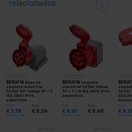
relacionados
INDISPONÍVEL
INDISPONÍVEL
INDISPO
BEMATIK
Base de
BEMATIK
Soquete
BEMAT
soquete industrial
industrial CETAC fêmea
soquet
CETAC 90º fêmea 3P + E
3P + T + N 16A 380V IP44
CETAC 
16A 380V IP44
superfície
32A 38
superfície
incorp
PVP
PVD
PVP
PVD
PVP
€
7,76
€
6,24
€
8,01
€
6,45
€
9,2
€
7,76
com IVA
€
8,01
com IVA
€
9,26
com
REF:
YB008
REF:
YB009