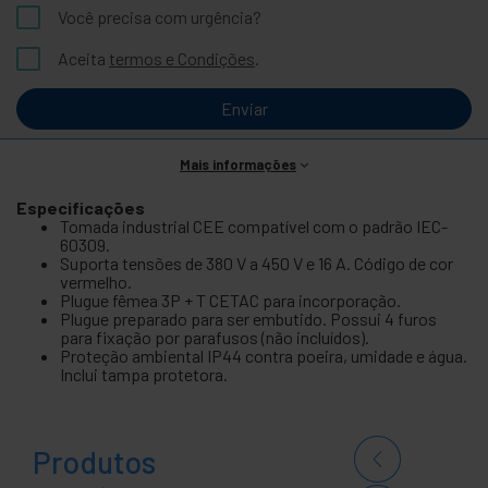
Você precisa com urgência?
Aceita
termos e Condições
.
Enviar
Mais informações
Especificações
Tomada industrial CEE compatível com o padrão IEC-
60309.
Suporta tensões de 380 V a 450 V e 16 A. Código de cor
vermelho.
Plugue fêmea 3P + T CETAC para incorporação.
Plugue preparado para ser embutido. Possui 4 furos
para fixação por parafusos (não incluídos).
Proteção ambiental IP44 contra poeira, umidade e água.
Inclui tampa protetora.
Produtos