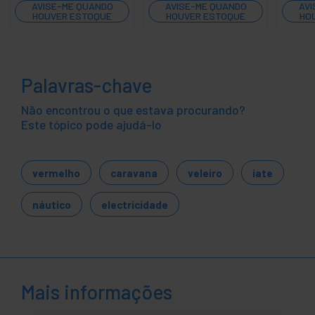
AVISE-ME QUANDO
AVISE-ME QUANDO
AVI
HOUVER ESTOQUE
HOUVER ESTOQUE
HO
Palavras-chave
Não encontrou o que estava procurando?
Este tópico pode ajudá-lo
vermelho
caravana
veleiro
iate
náutico
electricidade
Mais informações