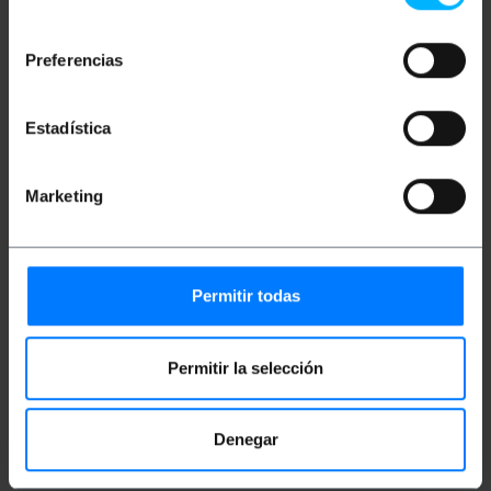
Plugue fêmea 3P + T CETAC para
consentimiento
incorporação.
Plugue preparado para ser embutido. Possui 4
Preferencias
furos para fixação por parafusos (não
incluídos).
Proteção ambiental IP44 contra poeira,
umidade e água. Inclui tampa protetora.
Estadística
Feito de plástico de PVC de qualidade
premium.
Contatos de latão niquelado anticorrosão.
Marketing
Medidas e Pesos
Permitir todas
Peso bruto: 144 g
Tamanhos do produto (largura x profundidade
x altura): 7.0 x 8.0 x 7.5 cm
Permitir la selección
Número de pacotes: 1
Tamanhos de pacotes: 8.0 x 7.5 x 7.0 cm
Denegar
Documentação