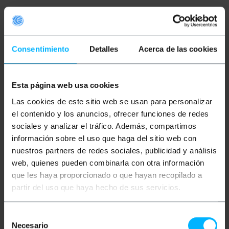
Descrição
Consentimiento
Detalles
Acerca de las cookies
CEE plugues e soquetes de uso industrial
compatíveis com o padrão IEC-60309. Este
regulamento classifica os diferentes tipos de
conectores por cores, esta classificação indica a
Esta página web usa cookies
tensão mínima e máxima suportada. Seu uso é
variado e são especialmente indicados em
Las cookies de este sitio web se usan para personalizar
instalações que requeiram alto desempenho em
todos os tipos de ambientes. Produtos fabricados
el contenido y los anuncios, ofrecer funciones de redes
em materiais duráveis e resistentes, especialmente
sociales y analizar el tráfico. Además, compartimos
concebidos para garantir um funcionamento
información sobre el uso que haga del sitio web con
perfeito em condições de trabalho exigentes. Ideal
para instalações comerciais, canteiros de obras,
nuestros partners de redes sociales, publicidad y análisis
sistemas de iluminação, armazéns, etc. A gama de
web, quienes pueden combinarla con otra información
tomadas e bases industriais na cor vermelha está
preparada para trabalhar em tensões de 380-450V.
que les haya proporcionado o que hayan recopilado a
partir del uso que haya hecho de sus servicios.
especificações
Tomada industrial CEE compatível com o
padrão IEC-60309.
Selección
Suporta tensões de 380 V a 450 V e 16 A.
Necesario
Código de cor vermelho.
de