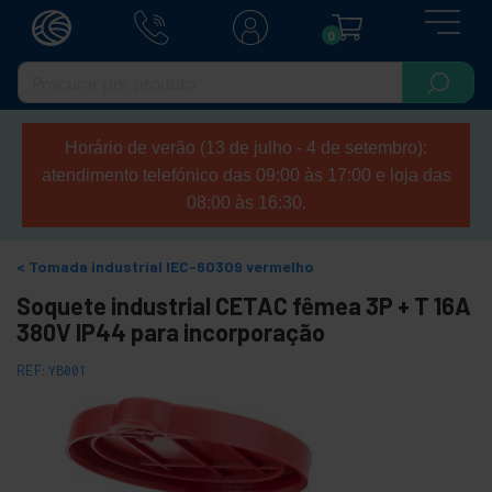
0
Horário de verão (13 de julho - 4 de setembro):
atendimento telefónico das 09:00 às 17:00 e loja das
08:00 às 16:30.
Tomada industrial IEC-60309 vermelho
Soquete industrial CETAC fêmea 3P + T 16A
380V IP44 para incorporação
REF:
YB001