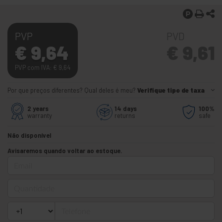
PVP
PVD
€
9,64
€
9,61
PVP com IVA:
€
9,64
Por que preços diferentes? Qual deles é meu?
Verifique tipo de taxa
2 years
14 days
100%
warranty
returns
safe
Não disponível
Avisaremos quando voltar ao estoque.
Email
Quantidade
Telefone