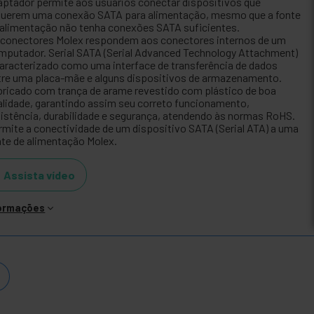
aptador permite aos usuários conectar dispositivos que
querem uma conexão SATA para alimentação, mesmo que a fonte
 alimentação não tenha conexões SATA suficientes.
 conectores Molex respondem aos conectores internos de um
mputador. Serial SATA (Serial Advanced Technology Attachment)
caracterizado como uma interface de transferência de dados
tre uma placa-mãe e alguns dispositivos de armazenamento.
bricado com trança de arame revestido com plástico de boa
alidade, garantindo assim seu correto funcionamento,
sistência, durabilidade e segurança, atendendo às normas RoHS.
rmite a conectividade de um dispositivo SATA (Serial ATA) a uma
nte de alimentação Molex.
Assista vídeo
formações