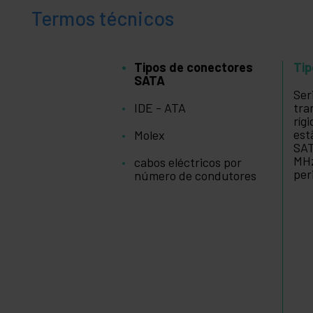
Termos técnicos
Tipos de conectores
Tip
SATA
Ser
IDE - ATA
tra
ríg
est
Molex
SAT
MHz
cabos eléctricos por
per
número de condutores