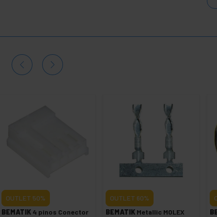
OUTLET
50%
OUTLET
60%
BEMATIK
4 pinos Conector
BEMATIK
Metallic MOLEX
B