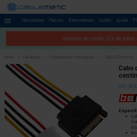
Novidades
Marcas
Remodelado
Outlet
Ajuda
Pi
Cabos
+
e
Horário de verão (13 de julho 
redes
+
Racks e
servidores
Início
Catálogo
Ferramentas e ferragens
Cabos Elétricos
Áudio
+
Cabo 
e
centí
Vídeo
+
Iluminação
REF:
DL0
e som
+
Fotografia
Especif
-
Ferramentas
Ca
e ferragens
ma
di
+
Acessórios de piso, porta e janela
Ao