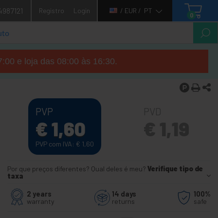
4987121
Registro
Login
/ EUR /
PT
0
7:00 e loja das 08:00 às 16:30.
PVP
PVD
€
1,60
€
1,19
PVP com IVA:
€
1,60
Por que preços diferentes? Qual deles é meu?
Verifique tipo de
taxa
2 years
14 days
100%
warranty
returns
safe