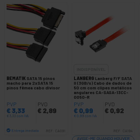
Conector MOLEX 0039012xxx
PCB conector
Conectores de cabos aéreos
Conectores MOLEX
Fusíveis e porta-fusíveis
Clipe de crocodilo
Ponteiras de crimpagem
Régua de junção
INDISPONÍVEL
Cobertura rack
BEMATIK
SATA 15 pinos
LANBERG
Lanberg F/F SATA
macho para 2xSATA 15
II (3GB/s) Cabo de dados de
Terminal Faston
pinos fêmea cabo divisor
50 cm com clipes metálicos
angulares CA-SASA-13CC-
+
Manga de encolher
0050-R
PVP
PVD
PVP
PVD
+
Cabo e acessórios elétricos
€
3,33
€
2,89
€
0,99
€
0,92
+
€
3,33
com IVA
€
0,99
com IVA
Proteção e caixas eléctricas
+
Fechaduras de segurança
Entrega imediata
REF:
CA091
REF:
CA194
Colas e Colas
Quantidade
AVISE-ME QUANDO HOUVER