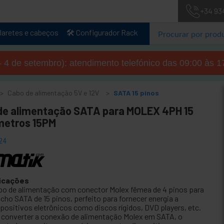
+34 93
laretes e cabeços
🛠️ Configurador Rack
- 4 de setembro): atendimento telefónico das 09:00 às 1
Cabo de alimentação 5V e 12V
SATA 15 pinos
de alimentação SATA para MOLEX 4PH 15
metros 15PM
24
icações
bo de alimentação com conector Molex fêmea de 4 pinos para
cho SATA de 15 pinos, perfeito para fornecer energia a
spositivos eletrônicos como discos rígidos, DVD players, etc.
 converter a conexão de alimentação Molex em SATA, o