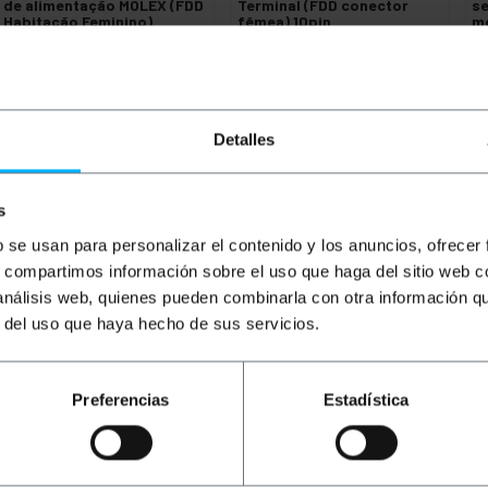
de alimentação MOLEX (FDD
Terminal (FDD conector
se
Habitação Feminino)
fêmea) 10pin
m
PC
u
PVP
PVD
PVP
PVD
P
€
0,06
€
0,05
€
0,25
€
0,22
€
€
0,03
€
0,03
€
0,10
€
0,09
€
Detalles
€
0,03
com IVA
€
0,10
com IVA
€
0
Entrega imediata
Entrega imediata
REF:
ML012
REF:
ML014
Quantidade
Quantidade
s
b se usan para personalizar el contenido y los anuncios, ofrecer
s, compartimos información sobre el uso que haga del sitio web 
 análisis web, quienes pueden combinarla con otra información q
r del uso que haya hecho de sus servicios.
Preferencias
Estadística