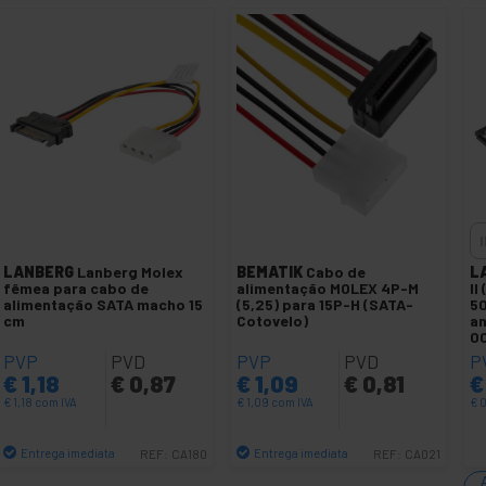
LANBERG
Lanberg Molex
BEMATIK
Cabo de
L
fêmea para cabo de
alimentação MOLEX 4P-M
II
alimentação SATA macho 15
(5,25) para 15P-H (SATA-
50
cm
Cotovelo)
a
0
PVP
PVD
PVP
PVD
P
€
1,18
€
0,87
€
1,09
€
0,81
€
€
1,18
com IVA
€
1,09
com IVA
€
0
Entrega imediata
Entrega imediata
REF:
CA180
REF:
CA021
Quantidade
Quantidade