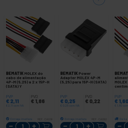
BEMATIK
MOLEX do
BEMATIK
Power
BEMAT
cabo de alimentação
Adapter MOLEX 4P-M
alimen
4P-M (5,25) a 2 x 15P-H
(5,25) para 15P-H (SATA)
MOLEX 
(SATA) Y
centím
PVP
PVD
PVP
PVD
PVP
€
2,11
€
1,86
€
0,25
€
0,22
€
1,6
€
2,11
com IVA
€
0,25
com IVA
€
1,60
com
Entrega imediata
Entrega imediata
De 4 a 
REF:
CA018
REF:
CA092
Quantidade
Quantidade