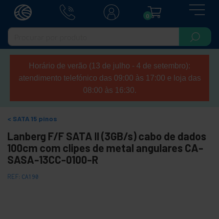
0
Horário de verão (13 de julho - 4 de setembro):
atendimento telefónico das 09:00 às 17:00 e loja das
08:00 às 16:30.
SATA 15 pinos
Lanberg F/F SATA II (3GB/s) cabo de dados
100cm com clipes de metal angulares CA-
SASA-13CC-0100-R
REF:
CA190