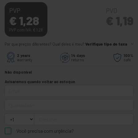
PVP
PVD
€
1,28
€
1,19
PVP com IVA:
€
1,28
Por que preços diferentes? Qual deles é meu?
Verifique tipo de taxa
2 years
14 days
100%
warranty
returns
safe
Não disponível
Avisaremos quando voltar ao estoque.
Email
Quantidade
Telefone
Você precisa com urgência?