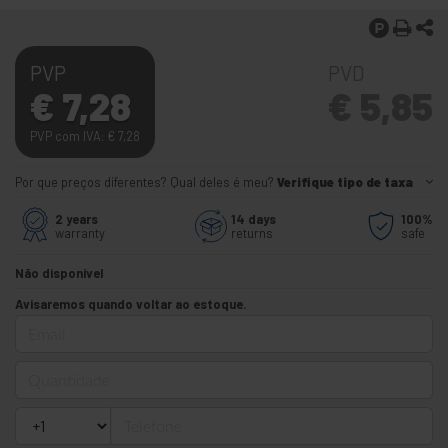
PVP
PVD
€
7,28
€
5,85
PVP com IVA:
€
7,28
Por que preços diferentes? Qual deles é meu?
Verifique tipo de taxa
2 years
14 days
100%
warranty
returns
safe
Não disponível
Avisaremos quando voltar ao estoque.
Email
Quantidade
Telefone