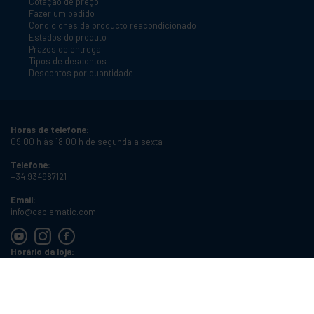
Cotação de preço
Fazer um pedido
Condiciones de producto reacondicionado
Estados do produto
Prazos de entrega
Tipos de descontos
Descontos por quantidade
Horas de telefone:
09:00 h às 18:00 h de segunda a sexta
Telefone:
+34 934987121
Email:
info@cablematic.com
Horário da loja:
08:00 h às 17:00 h de segunda a sexta
Cablematic Dos Mil SLU, Santander 61, 08020 Barcelona, Espanha
Número de IVA:
ES-B62231261