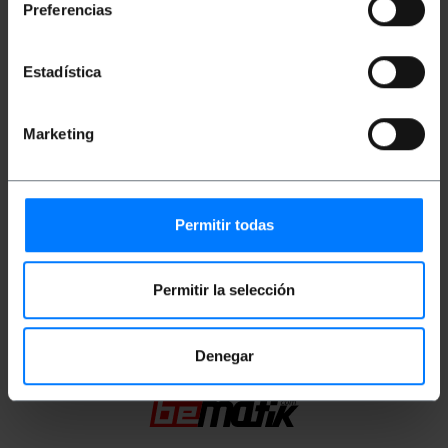
Preferencias
Peso bruto: 310 g
Tamanhos do produto (largura x profundidade
x altura): 21.0 x 11.0 x 6.0 cm
Estadística
Número de pacotes: 1
Tamanhos de pacotes: 21.0 x 11.0 x 6.0 cm
Marketing
Documentação
Arquivo de produto 1
Permitir todas
Classificação
Permitir la selección
Denegar