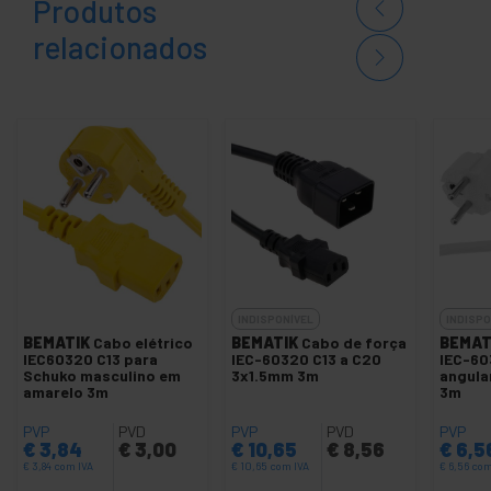
Produtos
relacionados
INDISPONÍVEL
INDISPO
BEMATIK
Cabo elétrico
BEMATIK
Cabo de força
BEMAT
IEC60320 C13 para
IEC-60320 C13 a C20
IEC-60
Schuko masculino em
3x1.5mm 3m
angul
amarelo 3m
3m
PVP
PVD
PVP
PVD
PVP
€
3,84
€
3,00
€
10,65
€
8,56
€
6,5
€
3,84
com IVA
€
10,65
com IVA
€
6,56
com