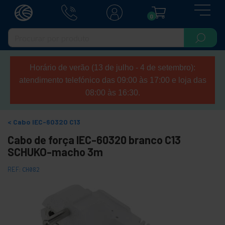
0
Horário de verão (13 de julho - 4 de setembro):
atendimento telefónico das 09:00 às 17:00 e loja das
08:00 às 16:30.
Cabo IEC-60320 C13
Cabo de força IEC-60320 branco C13
SCHUKO-macho 3m
REF:
CH082