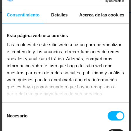
Consentimiento
Detalles
Acerca de las cookies
Mais informações
Esta página web usa cookies
Las cookies de este sitio web se usan para personalizar
Descrição
el contenido y los anuncios, ofrecer funciones de redes
sociales y analizar el tráfico. Además, compartimos
información sobre el uso que haga del sitio web con
Cabo de alimentação para PC, computador ou
equipamento eletrônico baseado no conector IEC-
nuestros partners de redes sociales, publicidad y análisis
60320. Em uma extremidade tem um conector IEC-
web, quienes pueden combinarla con otra información
60320-C13 (fêmea) e do outro lado da Schuko
(macho). Cabo tripolar de 3 m e que está em
que les haya proporcionado o que hayan recopilado a
conformidade com os regulamentos comunitários
partir del uso que haya hecho de sus servicios.
em termos de diâmetro (6,5-6,8 mm). A seção do
cabo é de 1,0 mm x 3 condutores e suporta 2500W
(10A/250VAC). Cabo elétrico branco.
Selección
Necesario
de
Medidas e Pesos
consentimiento