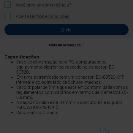
Você precisa com urgência?
Aceita
termos e Condições
.
Enviar
Mais informações
Especificações
Cabo de alimentação para PC, computador ou
equipamento eletrônico baseado no conector IEC-
60320.
Em uma extremidade tem um conector IEC-60320-C13
(fêmea) e do outro lado da Schuko (macho).
Cabo tripolar de 3 m e que está em conformidade com os
regulamentos comunitários em termos de diâmetro (6,5-
6,8 mm).
A seção do cabo é de 1,0 mm x 3 condutores e suporta
2500W (10A/250VAC).
Cabo elétrico branco.