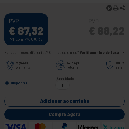
PVP
PVD
€
87,32
€
68,22
PVP com IVA:
€
87,32
Por que preços diferentes? Qual deles é meu?
Verifique tipo de taxa
2 years
14 days
100%
warranty
returns
safe
Quantidade
Disponível
Adicionar ao carrinho
Compre agora