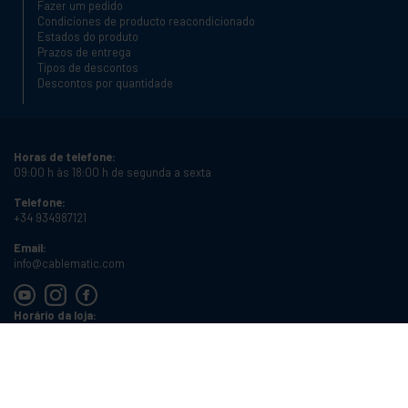
Fazer um pedido
Condiciones de producto reacondicionado
Estados do produto
Prazos de entrega
Tipos de descontos
Descontos por quantidade
Horas de telefone:
09:00 h às 18:00 h de segunda a sexta
Telefone:
+34 934987121
Email:
info@cablematic.com
Horário da loja:
08:00 h às 17:00 h de segunda a sexta
Cablematic Dos Mil SLU, Santander 61, 08020 Barcelona, Espanha
Número de IVA:
ES-B62231261