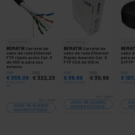
INDISPONÍVEL
INDISPONÍVEL
INDISPO
BEMATIK
Carretel de
BEMATIK
Carretel de
BEMAT
cabo de rede Ethernet
cabo de rede Ethernet
cabo d
FTP rígido preto Cat. 6
Rígido Amarelo Cat. 6
para e
de 305 m para uso
FTP CCA de 100 m
S/FTP 
externo
PVP
PVD
PVP
PVD
PVP
€
355,09
€
322,23
€
36,98
€
30,98
€
107
€
355,09
com
€
36,98
com IVA
€
107,60
c
IVA
REF:
LQ034
REF:
LM092
AVISE-ME QUANDO
AVI
AVISE-ME QUANDO
HOUVER ESTOQUE
HO
HOUVER ESTOQUE