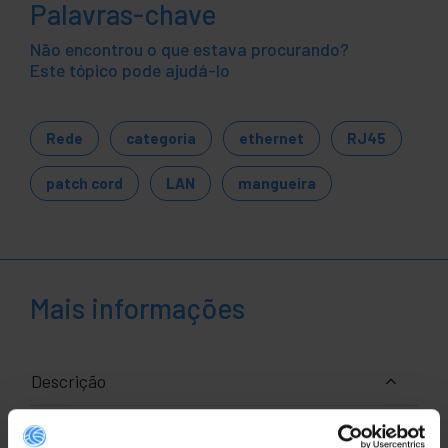
Palavras-chave
Não encontrou o que estava procurando?
Este tópico pode ajudá-lo
Rede
categoria
ethernet
RJ45
patch cord
LAN
mangueira
Mais informações
Descrição
Carretel de cabo de rede flexível AWG24 FTP