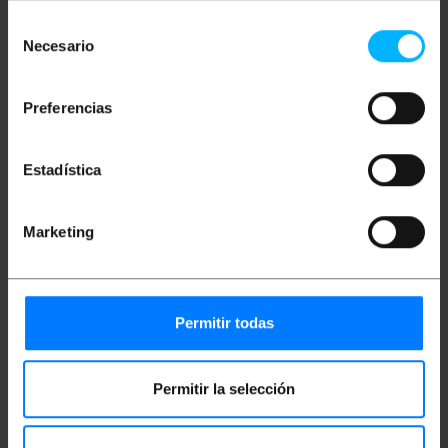
(10000 Mbit/s) über 100 Meter.
Maximale Bandbreite pro Verordnung: 500
Selección
MHz.
Necesario
de
RJ45-Stecker mit Verriegelungslasche.
consentimiento
LSZH-Kabel (Low Smoke Zero Halogen).
Preferencias
Maße und Gewichte
Estadística
Gewicht: 30 g
Produktgröße (Breite x Tiefe x Höhe): 12.0 x
Marketing
10.0 x 1.6 cm
Anzahl der Produkte: 1
Packungsgrösse: 12.0 x 10.0 x 1.6 cm
Permitir todas
Dokumentation
Permitir la selección
Produktdatei 1