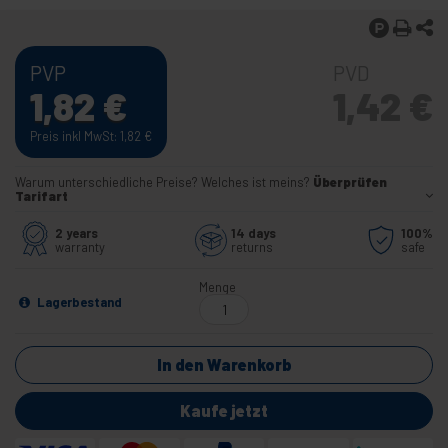
PVP
PVD
1,82
€
1,42
€
Preis inkl MwSt: 1,82
€
Warum unterschiedliche Preise? Welches ist meins?
Überprüfen
Tarifart
2 years
14 days
100%
warranty
returns
safe
Menge
Lagerbestand
In den Warenkorb
Kaufe jetzt