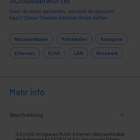
Schlüsselwörter
Hast du nicht gefunden, wonach du gesucht
hast? Diese Themen könnten Ihnen helfen
Netzwerkkabel
Patchkabel
Kategorie
Ethernet
RJ45
LAN
Netzwerk
Mehr Info
Beschreibung
0,5 m (50 cm) graues RJ45-Ethernet-Netzwerkkabel
der Kategorie 6a SFTP (Cat.6a), das sowohl Daten-