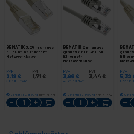
BEMATIK
0,25 m graues
BEMATIK
2 m langes
BEMAT
FTP Cat. 6a Ethernet-
graues SFTP Cat. 6a
graues
Netzwerkkabel
Ethernet-
Ethern
Netzwerkkabel
Netzw
PVP
PVD
PVP
PVD
PVP
2,18
€
1,71
€
3,96
€
3,44
€
5,32
2,18
€
inkl MwSt
3,96
€
inkl MwSt
5,32
€
ink
Sofortige Lieferung
Sofortige Lieferung
Sofort
REF:
RU061
REF:
RU064
Menge
Menge