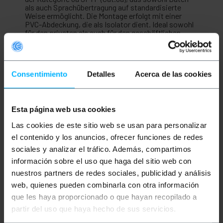
als auch Sprachübertragung auf standardisierte
Weise ermöglicht. Die Montage erfolgt mit einer
PVC-Abdeckung, die als Isolator dient. Ideal sowohl
für den privaten als auch für den geschäftlichen
Gebrauch (professionelle Nutzung). Es ermöglicht
die Verbindung von Geräten mit Ethernet-Anschluss
wie Laptops, Computer, Sicherheitskameras,
Access Points, Server, Festplatten im NAS-Format
Consentimiento
Detalles
Acerca de las cookies
und Netzwerkelektronik wie Routern, Switches,
Modemkonsolen, PoE-Geräten (Power Over
Ethernet). Rechenzentrum und jedes Gerät, das eine
Breitband-Internetverbindung benötigt. In
Verbindung mit speziellen Videosender-Sets können
Esta página web usa cookies
sie auch zur Videoübertragung eingesetzt werden.
Las cookies de este sitio web se usan para personalizar
Design mit verdrillten Paaren mit dem Ziel,
elektrische Störungen so weit wie möglich zu
el contenido y los anuncios, ofrecer funciones de redes
reduzieren und den anspruchsvollsten Vorschriften
sociales y analizar el tráfico. Además, compartimos
zu entsprechen.
información sobre el uso que haga del sitio web con
Spezifikationen
nuestros partners de redes sociales, publicidad y análisis
Kategorie 6a SFTP (Kat. 6a) RJ45-Ethernet-
web, quienes pueden combinarla con otra información
Netzwerkkabel.
que les haya proporcionado o que hayan recopilado a
Kabellänge 0,5 m (50 cm).
partir del uso que haya hecho de sus servicios.
Graues Ethernet-Kabel.
Übertragungsgeschwindigkeit: 10 Gbit/s