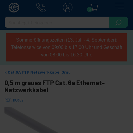
0
Sommeröffnungszeiten (13. Juli - 4. September):
Telefonservice von 09:00 bis 17:00 Uhr und Geschäft
von 08:00 bis 16:30 Uhr.
Cat.6A FTP Netzwerkkabel Grau
0,5 m graues FTP Cat. 6a Ethernet-
Netzwerkkabel
REF:
RU062