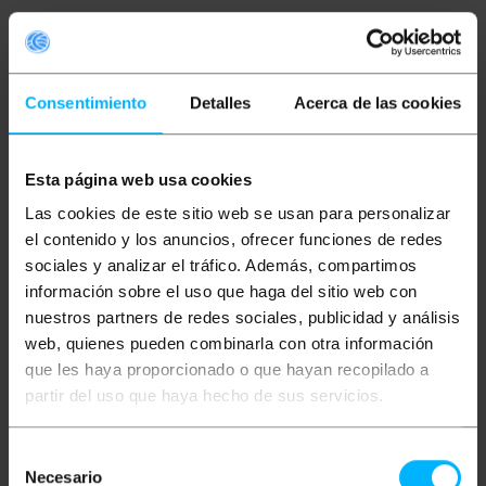
Beschreibung
Consentimiento
Detalles
Acerca de las cookies
305 m Kategorie 6a FTP solid AWG23
Netzwerkkabeltrommel.
Datenübertragungsgeschwindigkeit bis zu 10Gbps
(10000Mbps) mit einer Bandbreite von bis zu 500
Esta página web usa cookies
Mhz. 4-paarige Ethernet-Kabeltrommel (8 Litzen
verdrillt 2 Zoll 2) und gemäß dem ANSI/TIA-568-C-
Las cookies de este sitio web se usan para personalizar
Standard. Konzipiert für den Einsatz in
el contenido y los anuncios, ofrecer funciones de redes
strukturierten Netzwerkkabelinstallationen zur
sociales y analizar el tráfico. Además, compartimos
Verkabelung eines Büros, Zuhauses, der
Heimautomation usw Audio- und
información sobre el uso que haga del sitio web con
Videoanwendungen, Videokonferenzen ggf. mit
nuestros partners de redes sociales, publicidad y análisis
Konverter-Kits. Ideal zum Anschluss von
beispielsweise Computern, Konsolen, Servern,
web, quienes pueden combinarla con otra información
Druckern, Switches, Routern, Access Points,
que les haya proporcionado o que hayan recopilado a
Kameras, Modems oder Netzwerkelektronik im
Allgemeinen und mehr. Dieses Netzwerkkabel ist
partir del uso que haya hecho de sus servicios.
ideal für den Einsatz in Privathaushalten, Telearbeit,
Büros, Lagerhäusern, Rechenzentren oder an jedem
anderen Ort für den professionellen Einsatz.
Selección
Hergestellt mit der Teilenummer UPC-5004E-SO-
Necesario
de