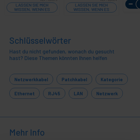
LASSEN SIE MICH
LASSEN SIE MICH
WISSEN, WENN ES
WISSEN, WENN ES
LAGER GIBT
LAGER GIBT
Schlüsselwörter
Hast du nicht gefunden, wonach du gesucht
hast? Diese Themen könnten Ihnen helfen
Netzwerkkabel
Patchkabel
Kategorie
Ethernet
RJ45
LAN
Netzwerk
Mehr Info