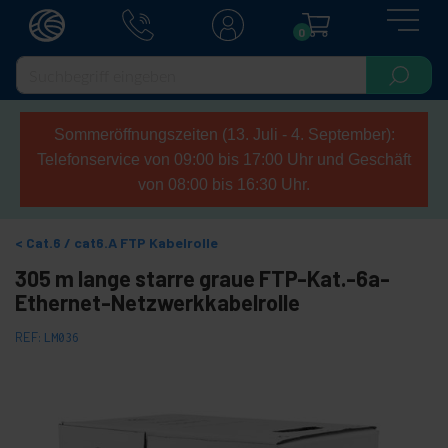
0
Sommeröffnungszeiten (13. Juli - 4. September):
Telefonservice von 09:00 bis 17:00 Uhr und Geschäft
von 08:00 bis 16:30 Uhr.
Cat.6 / cat6.A FTP Kabelrolle
305 m lange starre graue FTP-Kat.-6a-
Ethernet-Netzwerkkabelrolle
REF:
LM036