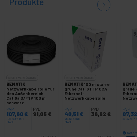
Produkte
NICHT VERFÜGBAR
NICHT VERFÜGBAR
BEMATIK
BEMATIK
100 m starre
BEMAT
Netzwerkkabelrolle für
grüne Cat. 6 FTP CCA
graue 
den Außenbereich
Ethernet-
Ethern
Cat.6a S/FTP 100 m
Netzwerkkabelrolle
Netzwe
schwarz
PVP
PVD
PVP
PVD
PVP
107,60
€
91,05
€
40,51
€
36,62
€
87,3
107,60
€
inkl
40,51
€
inkl
87,32
€
in
MwSt
MwSt
Sofort
REF:
RU073
REF:
LQ024