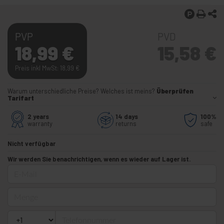
PVP
PVD
18,99
€
15,58
€
Preis inkl MwSt: 18,99
€
Warum unterschiedliche Preise? Welches ist meins?
Überprüfen
Tarifart
2 years
14 days
100%
warranty
returns
safe
Nicht verfügbar
Wir werden Sie benachrichtigen, wenn es wieder auf Lager ist.
E-Mail
Menge
Telefonnummer