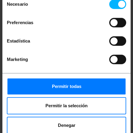
Weiß ethernet cable.
Necesario
de
Baud rate: 10Gbps (10000Mbps) over 100
meters.
consentimiento
Maximum bandwidth: 600 MHz.
RJ45 connectors with locking tab.
Preferencias
Estadística
Maße und Gewichte
Marketing
Gewicht: 547 g
Produktgröße (Breite x Tiefe x Höhe): 17.0 x
17.0 x 6.6 cm
Anzahl der Produkte: 1
Packungsgrösse: 17.0 x 17.0 x 6.6 cm
Permitir todas
Einstufung
Permitir la selección
Denegar