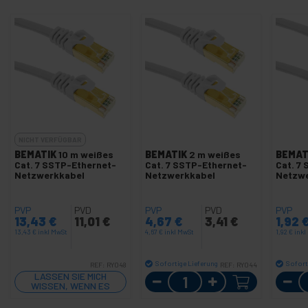
NICHT VERFÜGBAR
BEMATIK
10 m weißes
BEMATIK
2 m weißes
BEMAT
Cat. 7 SSTP-Ethernet-
Cat. 7 SSTP-Ethernet-
Cat. 7
Netzwerkkabel
Netzwerkkabel
Netzw
PVP
PVD
PVP
PVD
PVP
13,43
€
11,01
€
4,67
€
3,41
€
1,92
13,43
€
inkl MwSt
4,67
€
inkl MwSt
1,92
€
inkl
Sofortige Lieferung
Sofort
REF:
RY048
REF:
RY044
LASSEN SIE MICH
Menge
WISSEN, WENN ES
LAGER GIBT