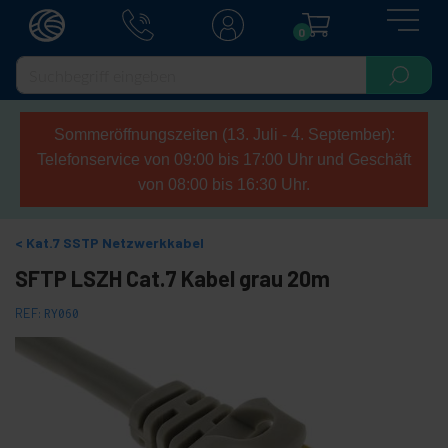
0
Sommeröffnungszeiten (13. Juli - 4. September):
Telefonservice von 09:00 bis 17:00 Uhr und Geschäft
von 08:00 bis 16:30 Uhr.
Kat.7 SSTP Netzwerkkabel
SFTP LSZH Cat.7 Kabel grau 20m
REF:
RY060