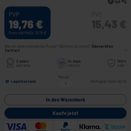
PVP
PVD
19,76
€
15,43
€
Preis inkl MwSt: 19,76
€
Warum unterschiedliche Preise? Welches ist meins?
Überprüfen
Tarifart
2 years
14 days
100%
warranty
returns
safe
Menge
Lagerbestand
Verfügbar mehr als 10
In den Warenkorb
Kaufe jetzt