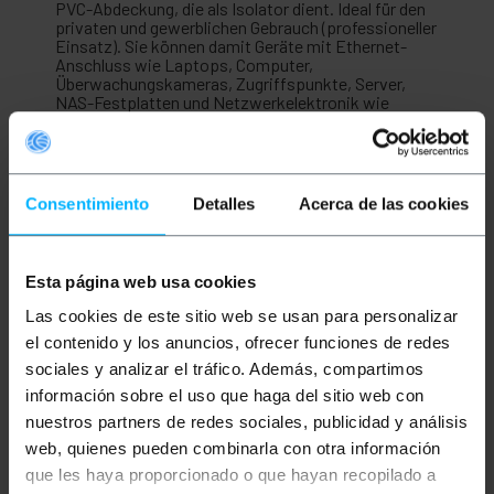
PVC-Abdeckung, die als Isolator dient. Ideal für den
privaten und gewerblichen Gebrauch (professioneller
Einsatz). Sie können damit Geräte mit Ethernet-
Anschluss wie Laptops, Computer,
Überwachungskameras, Zugriffspunkte, Server,
NAS-Festplatten und Netzwerkelektronik wie
Router, Switches, Modems, Konsolen, PoE-Geräte
(Power Over Ethernet), Rechenzentren und alle
Geräte, die eine Breitband-Internetverbindung
benötigen, miteinander verbinden. In Verbindung mit
speziellen Videosender-Kits können sie auch zur
Consentimiento
Detalles
Acerca de las cookies
Videoübertragung verwendet werden. Twisted-Pair-
Design zur Minimierung elektrischer Störungen und
Einhaltung der strengsten Vorschriften.
Esta página web usa cookies
Technische Daten
Las cookies de este sitio web se usan para personalizar
Kategorie 7 SFTP (Kat. 7) RJ45-Ethernet-
el contenido y los anuncios, ofrecer funciones de redes
Netzwerkkabel.
Kabellänge 20 m.
sociales y analizar el tráfico. Además, compartimos
Graues Ethernet-Kabel.
información sobre el uso que haga del sitio web con
Übertragungsgeschwindigkeit: 10 Gbit/s über
100 Meter.
nuestros partners de redes sociales, publicidad y análisis
Maximale Bandbreite laut Regelung: 500 MHz.
web, quienes pueden combinarla con otra información
LSZH-Beschichtung (Low Smoke Zero
que les haya proporcionado o que hayan recopilado a
Halogen).