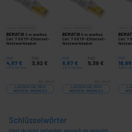
NICHT VERFÜGBAR
NICHT VERFÜGBAR
NICHT 
BEMATIK
3 m weißes
BEMATIK
5 m weißes
BEMAT
Cat. 7 SSTP-Ethernet-
Cat. 7 SSTP-Ethernet-
Cat. 7
Netzwerkkabel
Netzwerkkabel
Netzw
PVP
PVD
PVP
PVD
PVP
4,87
€
3,92
€
6,67
€
5,36
€
18,9
4,87
€
inkl MwSt
6,67
€
inkl MwSt
18,99
€
ink
REF:
RY045
REF:
RY047
LASSEN SIE MICH
LASSEN SIE MICH
LA
WISSEN, WENN ES
WISSEN, WENN ES
WIS
LAGER GIBT
LAGER GIBT
Schlüsselwörter
Hast du nicht gefunden, wonach du gesucht