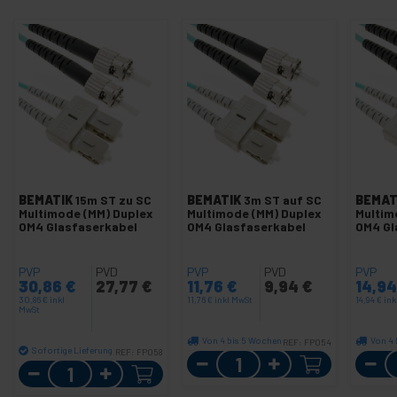
BEMATIK
15m ST zu SC
BEMATIK
3m ST auf SC
BEMAT
Multimode (MM) Duplex
Multimode (MM) Duplex
Multim
OM4 Glasfaserkabel
OM4 Glasfaserkabel
OM4 Gl
PVP
PVD
PVP
PVD
PVP
30,86
€
27,77
€
11,76
€
9,94
€
14,9
30,86
€
inkl
11,76
€
inkl MwSt
14,94
€
ink
MwSt
Von 4 bis 5 Wochen
Von 4 
REF:
FP054
Sofortige Lieferung
REF:
FP058
Menge
Menge