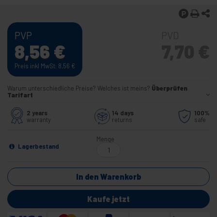
PVP
PVD
8,56
€
7,70
€
Preis inkl MwSt: 8,56
€
Warum unterschiedliche Preise? Welches ist meins?
Überprüfen
Tarifart
2 years
14 days
100%
warranty
returns
safe
Menge
Lagerbestand
In den Warenkorb
Kaufe jetzt