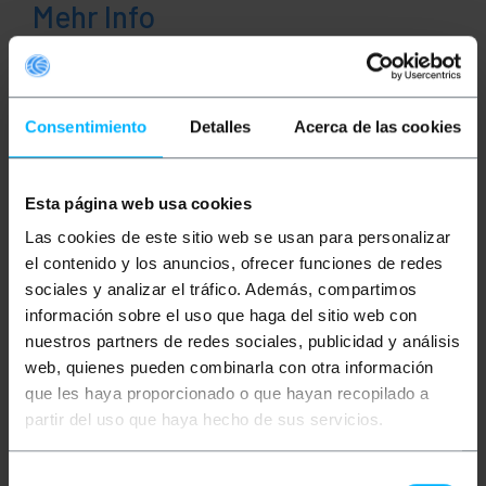
Mehr Info
Beschreibung
Consentimiento
Detalles
Acerca de las cookies
OM4 Multimode (MM) Duplex Glasfaserkabel mit ST -
SC Steckern. Glasfaserkabel mit einem
Kerndurchmesser von 50µm und einem
Esta página web usa cookies
Manteldurchmesser von 125µm. OM4 Glasfaser ist
für Laser optimiert und bietet eine hohe Bandbreite,
Las cookies de este sitio web se usan para personalizar
die Geschwindigkeiten von bis zu 10 Gigabit
el contenido y los anuncios, ofrecer funciones de redes
Ethernet über eine Entfernung von 550m (850nm)
sociales y analizar el tráfico. Además, compartimos
ermöglicht. Diese Kabel bieten eine bessere
Datenübertragungsleistung als OM3, OM2 und OM1.
información sobre el uso que haga del sitio web con
nuestros partners de redes sociales, publicidad y análisis
Spezifikationen
web, quienes pueden combinarla con otra información
Multimode (MM) Duplex Glasfaserkabel ideal
que les haya proporcionado o que hayan recopilado a
für alle Arten von Ethernet-Netzwerken wie
partir del uso que haya hecho de sus servicios.
FTTx, LAN, WAN, CATV, usw.
Ein Ende hat einen ST Duplex-Stecker und das
andere Ende einen SC Duplex-Stecker.
Dieser Glasfasertyp ist OM4, laseroptimiert,
Selección