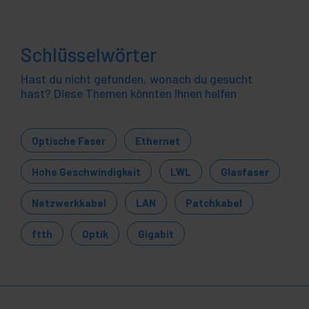
Schlüsselwörter
Hast du nicht gefunden, wonach du gesucht
hast? Diese Themen könnten Ihnen helfen
Optische Faser
Ethernet
Hohe Geschwindigkeit
LWL
Glasfaser
Netzwerkkabel
LAN
Patchkabel
ftth
Optik
Gigabit