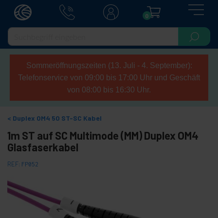
0
Sommeröffnungszeiten (13. Juli - 4. September):
Telefonservice von 09:00 bis 17:00 Uhr und Geschäft
von 08:00 bis 16:30 Uhr.
Duplex OM4 50 ST-SC Kabel
1m ST auf SC Multimode (MM) Duplex OM4
Glasfaserkabel
REF:
FP052