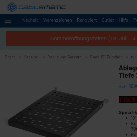
Neuheit
Warenzeichen
Renoviert
Outlet
Hilfe
P
+
Kabel und
Netzwerke
Sommeröffnungszeiten (13. Juli - 4
Racks
-
und
Start
Servern
Katalog
Racks und Servern
Rack 19" Zubehör
19
-
Ablage
Rack 19" Zubehör
Tiefe
19" Rack Zubehör
REF:
RB0
19" Rack Auszieh Fachboden
19" Rack Fachboden
19" Rack Schubladen
Spezifi
19" Rack Hutschiene
19
Es
19" Rack Schlösser
70
Netzwerkelektronik Rack 19 "
Es