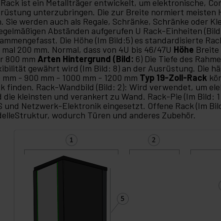
 Rack ist ein Metallträger entwickelt, um elektronische,
rüstung unterzubringen. Die zur Breite normiert meisten 
n. Sie werden auch als Regale, Schränke, Schränke oder Kl
regelmäßigen Abständen aufgerufen U Rack-Einheiten (Bild:
ammengefasst. Die Höhe (Im Bild:5) es standardisierte 
mal 200 mm. Normal, dass von 4U bis 46/47U
Höhe
Breit
er 800 mm
Arten Hintergrund (Bild:
6) Die Tiefe des Rahmen
xibilität gewährt wird (Im Bild: 8) an der Ausrüstung. Die 
 mm - 900 mm - 1000 mm - 1200 mm
Typ 19-Zoll-Rack
kön
k finden. Rack-Wandbild (Bild: 2): Wird verwendet, um el
d die kleinsten und verankert zu Wand. Rack-Pie (Im Bild: 1
 und Netzwerk-Elektronik eingesetzt. Offene Rack (Im Bil
elleStruktur, wodurch Türen und anderes Zubehör.