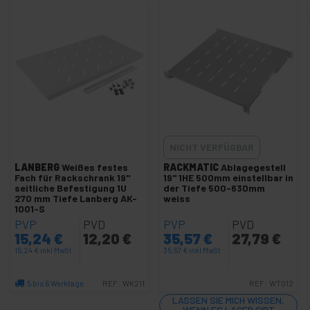
+
+
Serverschrank 19" rack MobiRack
+
Serverschrank 19" rack wandverteiler SOHORack
19"-Außen-Rackschrank IP55
+
19" Rack PC-Gehäuse
Rackschrank 19"-Struktur
+
Rack Steckdosenleiste
+
USV unterbrechungsfreie Stromversorgung
NICHT VERFÜGBAR
LANBERG
Audio
Weißes festes
RACKMATIC
Ablagegestell
+
Fach für Rackschrank 19"
19" 1HE 500mm einstellbar in
und
seitliche Befestigung 1U
der Tiefe 500-630mm
Video
270 mm Tiefe Lanberg AK-
weiss
Licht
1001-S
+
und
PVP
PVD
PVP
PVD
Ton
15,24
€
12,20
€
35,57
€
27,79
€
+
15,24
€
inkl MwSt
35,57
€
inkl MwSt
Fotografie
5 bis 6 Werktage
REF:
WK211
REF:
WT012
+
Tools und
Menge
Hardware
LASSEN SIE MICH WISSEN,
WENN ES LAGER GIBT