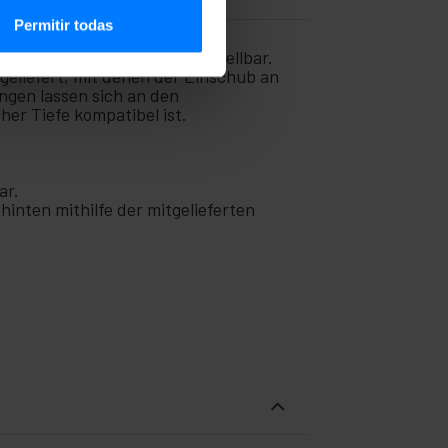
Permitir todas
estigung und ist tiefenverstellbar.
eliefert, mit denen der Einschub an
ngen lassen sich an den
er Tiefe kompatibel ist.
ar.
hinten mithilfe der mitgelieferten