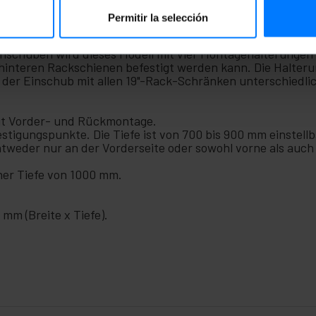
Permitir la selección
etalleinschub verfügt über eine feste Vorder- und Rückbef
schuben wird dieses Modell mit vier Montagehalterungen g
hinteren Rackschienen befestigt werden kann. Die Halteru
er Einschub mit allen 19"-Rack-Schränken unterschiedlich
it Vorder- und Rückmontage.
stigungspunkte. Die Tiefe ist von 700 bis 900 mm einstellb
tweder nur an der Vorderseite oder sowohl vorne als auch 
ner Tiefe von 1000 mm.
mm (Breite x Tiefe).