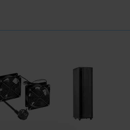
Menge
LASSEN SIE MICH WISSEN,
WENN ES LAGER GIBT