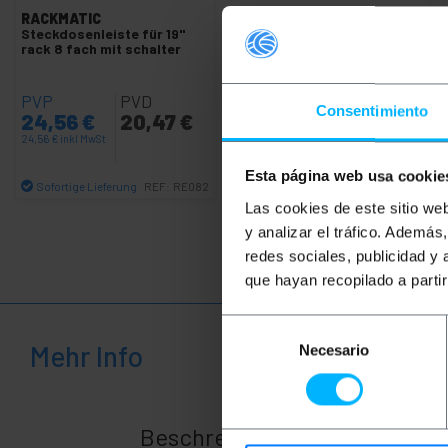
RACKMATIC
RACKMATIC
M6 Schrauben
Steckdosenleiste für 19''
für Rack 19 50-Pack von
rack 8 fach mit schalter
schwarzer Farbe
PVP
PVD
PVP
PVD
Consentimiento
24,56
€
20,47
€
15,24
€
11,91
€
24,56
€
inkl MwSt
15,24
€
inkl MwSt
Esta página web usa cookie
Sofortige Lieferung
Sofortige Lieferung
REF:
RE082
REF:
RM063
Las cookies de este sitio we
Menge
Menge
y analizar el tráfico. Ademá
redes sociales, publicidad y
que hayan recopilado a parti
Selección
Mehr Info
Necesario
de
consentimiento
Beschreibung