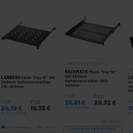
NICHT VERFÜGBAR
RACKMATIC
Rack-Tray 19"
1HE 350mm
LANBERG
Rack-Tray 19" 1HE
L
tiefenverstellbar 350-
300mm tiefenverstellbar
In
450mm
310-470mm
Pa
P
PVP
PVD
26,01
€
20,32
€
PVP
PVD
P
24,19
€
19,35
€
1
26,01
€
inkl MwSt
24,19
€
inkl MwSt
19
REF:
WK087
6 bis 7 Werktage
REF:
WK204
LASSEN SIE MICH WISSEN,
WENN ES LAGER GIBT