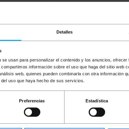
BEMATIK
FTP-
RACKMATIC
Kabeltülle
R
konfigurierbares
Kabelordner Rack 19" 1HE
De
Patchpanel für 19"-Rack für
Kabelmanagement mit
Ra
24 Keystone 110 mit Kamm
Pinsel Rangierpanel
2
PVP
PVD
PVP
PVD
P
Detalles
17,02
€
13,30
€
7,74
€
6,05
€
3
17,02
€
inkl MwSt
7,74
€
inkl MwSt
30
s
Sofortige Lieferung
Sofortige Lieferung
REF:
RP082
REF:
RV012
b se usan para personalizar el contenido y los anuncios, ofrecer
Menge
Menge
s, compartimos información sobre el uso que haga del sitio web 
 análisis web, quienes pueden combinarla con otra información q
r del uso que haya hecho de sus servicios.
Preferencias
Estadística