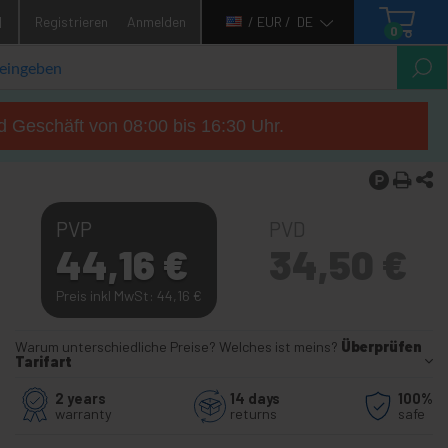
1
Registrieren
Anmelden
/ EUR /
DE
0
d Geschäft von 08:00 bis 16:30 Uhr.
PVP
PVD
44,16
€
34,50
€
Preis inkl MwSt: 44,16
€
Warum unterschiedliche Preise? Welches ist meins?
Überprüfen
Tarifart
2 years
14 days
100%
warranty
returns
safe