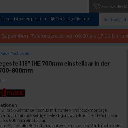
+34 93498712
oller und Absperrpfosten
🛠️ Rack-Konfigurator
. September): Telefonservice von 09:00 bis 17:00 Uhr un
" Rack Fachboden
gestell 19" 1HE 700mm einstellbar in der
 700-900mm
04
kationen
" 1U Rack-Schrankeinschub mit Vorder- und Rückmontage.
 verfügt über rückseitige Befestigungspunkte. Die Tiefe ist von
0 bis 900 mm einstellbar.
 ermöglicht die Befestigung entweder nur an der Vorderseite oder