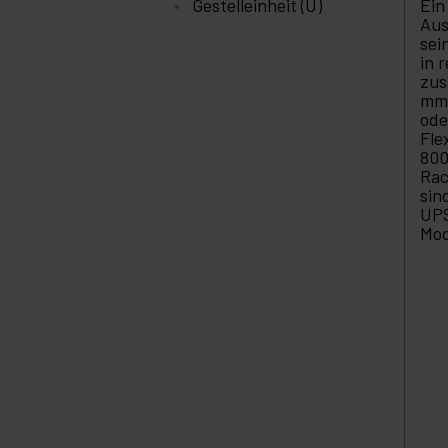
Gestelleinheit (U)
Ein
Aus
sei
in 
zus
mm 
od
Fle
800
Rac
sin
UPS
Mod