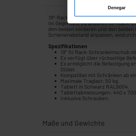
Denegar
19"-Rack-Einschub. Dieser schwarze M
Im Gegensatz zu anderen 19"-Rack-Ein
den beiden vorderen und den beiden 
Schienenabstand anpassen, wodurch d
Spezifikationen
19" 1U Rack-Schrankeinschub m
Es verfügt über rückseitige Befe
Es ermöglicht die Befestigung en
Dübel.
Kompatibel mit Schränken ab ei
Maximale Traglast: 50 kg.
Tablett in Schwarz RAL9004.
Tablettabmessungen: 440 x 700 
Inklusive Schrauben.
Maße und Gewichte