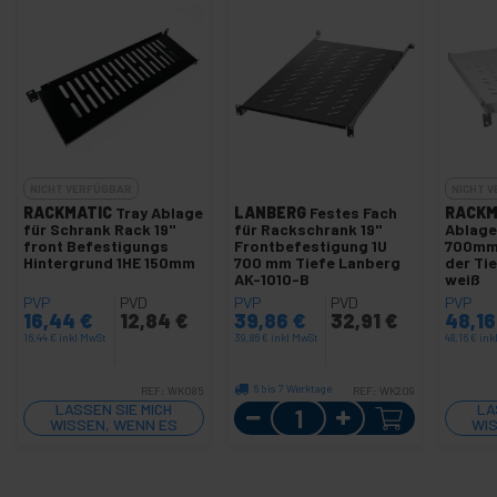
NICHT VERFÜGBAR
NICHT 
RACKMATIC
Tray Ablage
LANBERG
Festes Fach
RACKM
für Schrank Rack 19"
für Rackschrank 19"
Ablageg
front Befestigungs
Frontbefestigung 1U
700mm 
Hintergrund 1HE 150mm
700 mm Tiefe Lanberg
der Ti
AK-1010-B
weiß
PVP
PVD
PVP
PVD
PVP
16,44
€
12,84
€
39,86
€
32,91
€
48,1
16,44
€
inkl MwSt
39,86
€
inkl MwSt
48,16
€
ink
6 bis 7 Werktage
REF:
WK085
REF:
WK209
LASSEN SIE MICH
Menge
LA
WISSEN, WENN ES
WIS
LAGER GIBT