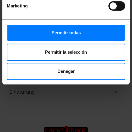
Maximale Traglast: 25 kg.
Marketing
Tablett in Schwarz RAL9004.
Inklusive Schrauben.
Permitir todas
Maße und Gewichte
Gewicht: 3.0 kg
Permitir la selección
Produktgröße (Breite x Tiefe x Höhe): 48.3 x
40.0 x 8.8 cm
Anzahl der Produkte: 1
Denegar
Packungsgrösse: 53.0 x 42.0 x 11.0 cm
Einstufung