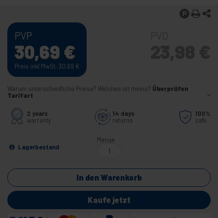
PVP
PVD
30,69
€
23,98
€
Preis inkl MwSt: 30,69
€
Warum unterschiedliche Preise? Welches ist meins?
Überprüfen
Tarifart
2 years
14 days
100%
warranty
returns
safe
Menge
Lagerbestand
In den Warenkorb
Kaufe jetzt