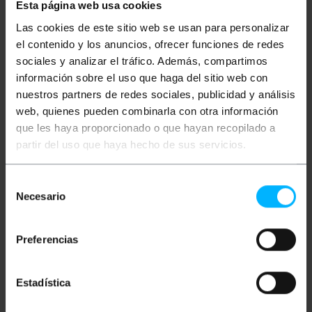
Esta página web usa cookies
Beschreibung
Las cookies de este sitio web se usan para personalizar
el contenido y los anuncios, ofrecer funciones de redes
19"-Rack-Einschub. Dieser schwarze Metalleinschub
sociales y analizar el tráfico. Además, compartimos
verfügt über eine feste Vorder- und Rückbefestigung
información sobre el uso que haga del sitio web con
und ist tiefenverstellbar. Im Gegensatz zu anderen
19"-Rack-Einschuben wird dieses Modell mit vier
nuestros partners de redes sociales, publicidad y análisis
Montagehalterungen geliefert, mit denen der
web, quienes pueden combinarla con otra información
Einschub an den beiden vorderen und den beiden
que les haya proporcionado o que hayan recopilado a
hinteren Rackschienen befestigt werden kann. Die
Halterungen lassen sich an den Schienenabstand
partir del uso que haya hecho de sus servicios.
anpassen, wodurch der Einschub mit allen 19"-Rack-
Schränken unterschiedlicher Tiefe kompatibel ist.
Selección
Spezifikationen
Necesario
de
19" 2U Rack-Schrankeinschub mit Montage
vorne und hinten.
consentimiento
Tablettabmessungen: 483 x 400 mm (Breite x
Tiefe).
Preferencias
Es verfügt über rückseitige
Befestigungspunkte. Die Tiefe ist von 400 bis
500 mm einstellbar.
Estadística
Es ermöglicht die Befestigung entweder nur
an der Vorderseite oder sowohl vorne als auch
hinten mithilfe der mitgelieferten Dübel.