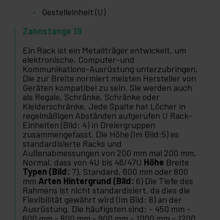
Gestelleinheit (U)
Zahnstange 19
Ein Rack ist ein Metallträger entwickelt, um
elektronische, Computer-und
Kommunikations-Ausrüstung unterzubringen.
Die zur Breite normiert meisten Hersteller von
Geräten kompatibel zu sein. Sie werden auch
als Regale, Schränke, Schränke oder
Kleiderschränke. Jede Spalte hat Löcher in
regelmäßigen Abständen aufgerufen U Rack-
Einheiten (Bild: 4) in Dreiergruppen
zusammengefasst. Die Höhe (Im Bild:5) es
standardisierte Racks und
Außenabmessungen von 200 mm mal 200 mm.
Normal, dass von 4U bis 46/47U
Höhe
Breite
Typen (Bild:
7). Standard, 600 mm oder 800
mm
Arten Hintergrund (Bild:
6) Die Tiefe des
Rahmens ist nicht standardisiert, da dies die
Flexibilität gewährt wird (Im Bild: 8) an der
Ausrüstung. Die häufigsten sind: - 450 mm -
600 mm - 800 mm - 900 mm - 1000 mm - 1200