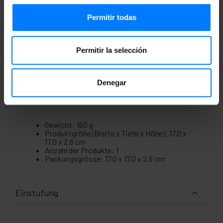
100 % geprüftes Kabel, Top-Qualität und LSZH
(Low Smoke Halogen Free).
Permitir todas
Abschnitt des zentralen Kerns und seiner
9/125 Mikrometer (µm) dicken Beschichtung.
Gesamtkabelquerschnitt von 2,0 mm
(einschließlich der Kevlar-Faser und der gelben
Permitir la selección
Ummantelung).
25m Kabellänge.
Denegar
Maße und Gewichte
Gewicht: 160 g
Produktgröße (Breite x Tiefe x Höhe): 17.0 x
17.0 x 2.6 cm
Anzahl der Produkte: 1
Packungsgrösse: 17.0 x 17.0 x 2.6 cm
Einstufung