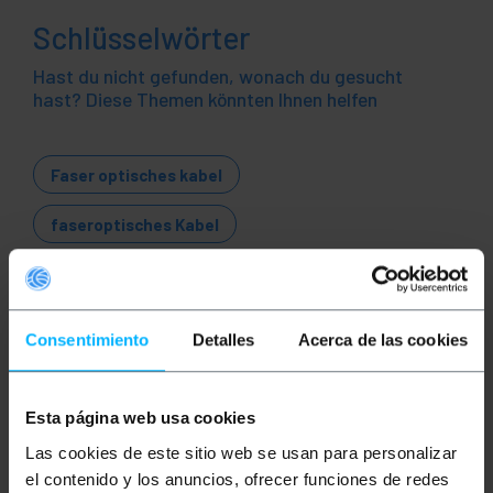
Schlüsselwörter
Hast du nicht gefunden, wonach du gesucht
hast? Diese Themen könnten Ihnen helfen
Faser optisches kabel
faseroptisches Kabel
glasfaserkabel internet
Glasfaserkabel
kabel internet
LWL
Glasfaser
Consentimiento
Detalles
Acerca de las cookies
Netzwerkkabel
Ethernet
LAN
Esta página web usa cookies
Patchkabel
ftth
Optik
Gigabit
Las cookies de este sitio web se usan para personalizar
el contenido y los anuncios, ofrecer funciones de redes