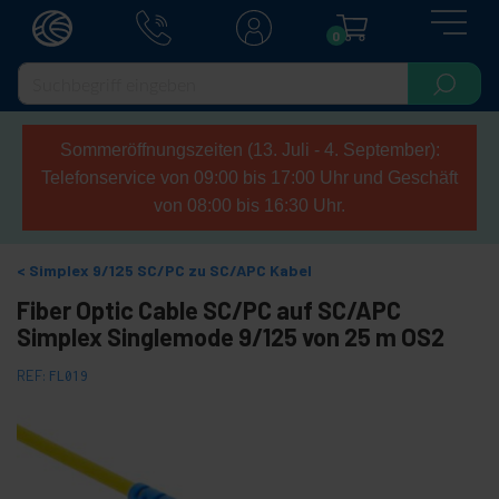
0
Sommeröffnungszeiten (13. Juli - 4. September):
Telefonservice von 09:00 bis 17:00 Uhr und Geschäft
von 08:00 bis 16:30 Uhr.
Simplex 9/125 SC/PC zu SC/APC Kabel
Fiber Optic Cable SC/PC auf SC/APC
Simplex Singlemode 9/125 von 25 m OS2
REF:
FL019