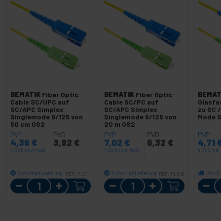
BEMATIK
Fiber Optic
BEMATIK
Fiber Optic
BEMAT
Cable SC/UPC auf
Cable SC/PC auf
Glasfa
SC/APC Simplex
SC/APC Simplex
zu SC 
Singlemode 9/125 von
Singlemode 9/125 von
Mode S
50 cm OS2
20 m OS2
PVP
PVD
PVP
PVD
PVP
4,36
€
3,92
€
7,02
€
6,32
€
4,71
4,36
€
inkl MwSt
7,02
€
inkl MwSt
4,71
€
inkl
Sofortige Lieferung
Sofortige Lieferung
Von 3 
REF:
FL011
REF:
FL018
Menge
Menge