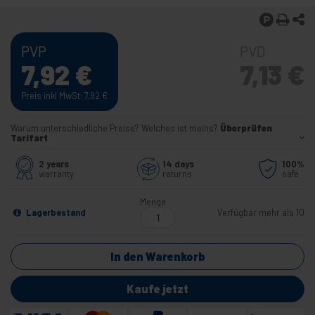
PVP
PVD
7,92
€
7,13
€
Preis inkl MwSt: 7,92
€
Warum unterschiedliche Preise? Welches ist meins?
Überprüfen
Tarifart
2 years
14 days
100%
warranty
returns
safe
Menge
Lagerbestand
Verfügbar mehr als 10
In den Warenkorb
Kaufe jetzt