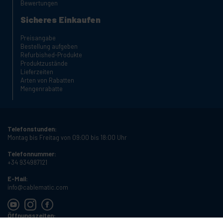
Bewertungen
Sicheres Einkaufen
Preisangabe
Bestellung aufgeben
Refurbished-Produkte
Produktzustände
Lieferzeiten
Arten von Rabatten
Mengenrabatte
Telefonstunden:
Montag bis Freitag von 09:00 bis 18:00 Uhr
Telefonnummer:
+34 934987121
E-Mail:
info@cablematic.com
Öffnungszeiten: