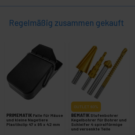
+
Disko Beleuchtung
+
Elektrolumineszenzplatte
Regelmäßig zusammen gekauft
+
Pipe and drape
+
LED-Tafel
+
LED anzeige
+
Professionelle Audio
+
Bühnenzubehör
+
Fotografie
+
Tools und
Hardware
Sicherheit,
+
Alarme
OUTLET
60%
und
PRIMEMATIK
Falle für Mäuse
BEMATIK
Stufenbohrer
Kontrolle
und kleine Nagetiere
Kegelbohrer für Bohrer und
Elektronik
+
Plastikclip 47 x 95 x 42 mm
Schleifer 4 spiralförmige
und
und versenkte Teile
Geräte