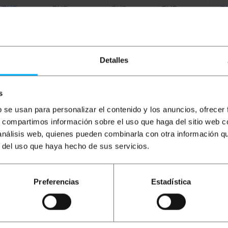
PVP
PVD
PVP
PVD
P
1,49
€
1,18
€
1,94
€
1,44
€
1
1,49
€
inkl MwSt
1,94
€
inkl MwSt
12
Sofortige Lieferung
Sofortige Lieferung
REF:
TG103
REF:
FN055
Detalles
Menge
Menge
s
b se usan para personalizar el contenido y los anuncios, ofrecer
s, compartimos información sobre el uso que haga del sitio web 
 análisis web, quienes pueden combinarla con otra información q
r del uso que haya hecho de sus servicios.
Preferencias
Estadística
it E27-Gewinde. Die LED-Technologie hat einen sehr niedr