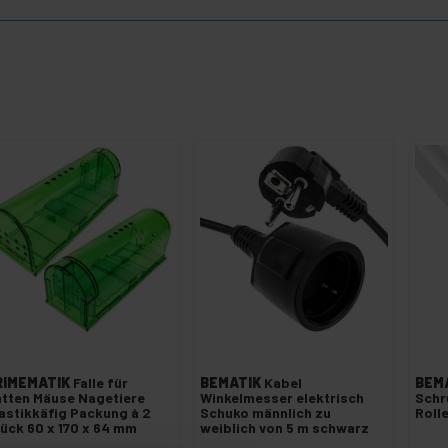
RIMEMATIK
Falle für
BEMATIK
Kabel
BEM
tten Mäuse Nagetiere
Winkelmesser elektrisch
Schr
astikkäfig Packung à 2
Schuko männlich zu
Roll
ück 60 x 170 x 64 mm
weiblich von 5 m schwarz