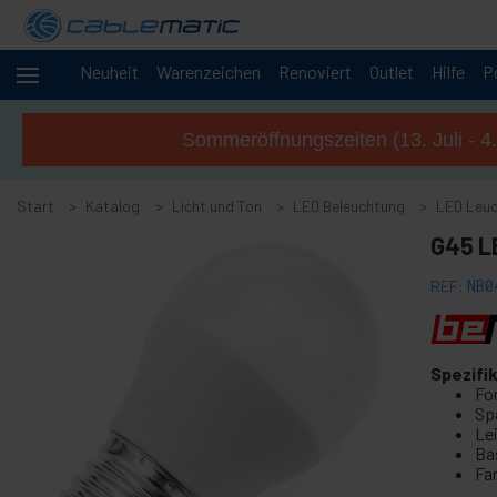
Neuheit
Warenzeichen
Renoviert
Outlet
Hilfe
P
+
Kabel und
Netzwerke
Sommeröffnungszeiten (13. Juli - 4
Racks
+
und
Start
Servern
Katalog
Licht und Ton
LED Beleuchtung
LED Leuc
Audio
+
G45 L
und
Video
REF:
NB0
Licht
-
und
Ton
+
Drehteller
Spezifi
Fo
+
Elektrolumineszenz Kabel
Sp
+
Le
DMX512 DMX Kabel und audio
Ba
+
Truss Structure
Fa