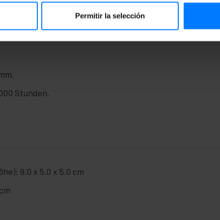
Permitir la selección
 mm.
000 Stunden.
he): 9.0 x 5.0 x 5.0 cm
 cm