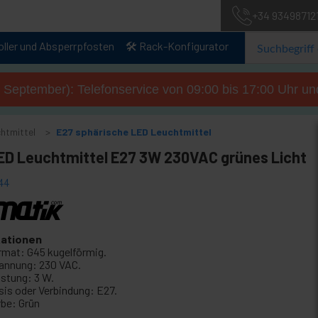
+34 93498712
oller und Absperrpfosten
🛠️ Rack-Konfigurator
. September): Telefonservice von 09:00 bis 17:00 Uhr un
htmittel
E27 sphärische LED Leuchtmittel
ED Leuchtmittel E27 3W 230VAC grünes Licht
44
kationen
rmat: G45 kugelförmig.
annung: 230 VAC.
istung: 3 W.
sis oder Verbindung: E27.
rbe: Grün