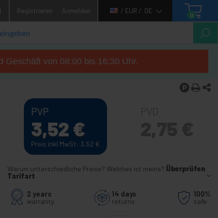
1
Registrieren
Anmelden
/ EUR /
DE
0
d Geschäft von 08:00 bis 16:30 Uhr.
PVP
PVD
3,52
€
2,75
€
Preis inkl MwSt: 3,52
€
Warum unterschiedliche Preise? Welches ist meins?
Überprüfen
Tarifart
2 years
14 days
100%
warranty
returns
safe