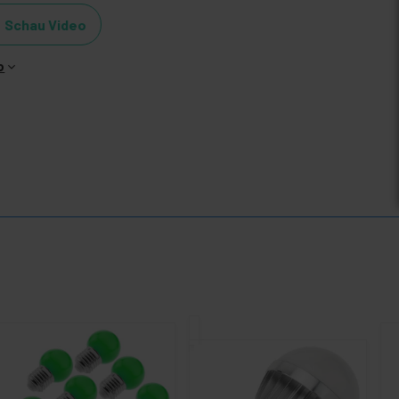
Schau Video
o