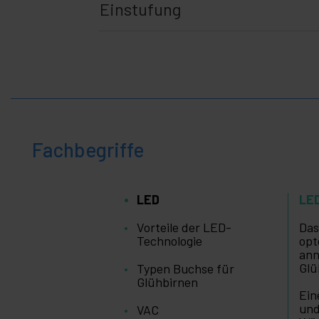
Einstufung
Fachbegriffe
LED
LE
Vorteile der LED-
Das
Technologie
opt
ann
Glü
Typen Buchse für
Glühbirnen
Ein
und
VAC