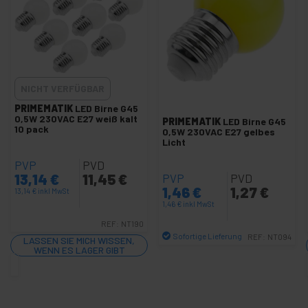
+
Orientierbare LED Lichteffekt
Outdoor-LED-Lampen
+
COB LED Platte DIY
+
LED Neon Flex LNF
LED-Taschenlampen
NICHT VERFÜGBAR
+
Bodeneinbauleuchten
PRIMEMATIK
LED Birne G45
0,5W 230VAC E27 weiß kalt
PRIMEMATIK
LED Birne G45
+
Industrie Leuchte
10 pack
0,5W 230VAC E27 gelbes
Licht
Umwelt LED-Lampe
+
PVP
PVD
LED-Panel
13,14
€
11,45
€
PVP
PVD
+
Downlight LED-Panel
1,46
€
1,27
€
13,14
€
inkl MwSt
1,46
€
inkl MwSt
Lampenfassung
REF:
NT190
+
Deckenleuchte Schienen
Sofortige Lieferung
REF:
NT094
LASSEN SIE MICH WISSEN,
+
Flexibel LED-Streifen
WENN ES LAGER GIBT
Menge
+
LED-Schlauch
+
Beleuchtungs- und Dekorationslampen