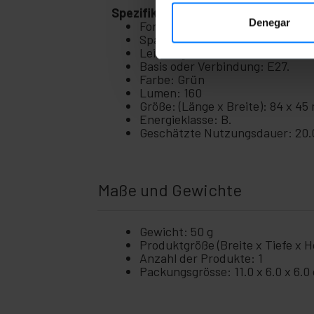
Spezifikationen
Denegar
Format: G45 kugelförmig.
Spannung: 230 VAC.
Leistung: 3 W.
Basis oder Verbindung: E27.
Farbe: Grün
Lumen: 160
Größe: (Länge x Breite): 84 x 45
Energieklasse: B.
Geschätzte Nutzungsdauer: 20.
Maße und Gewichte
Gewicht: 50 g
Produktgröße (Breite x Tiefe x Hö
Anzahl der Produkte: 1
Packungsgrösse: 11.0 x 6.0 x 6.0