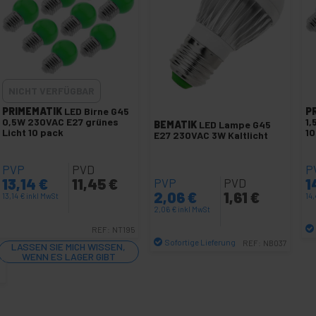
NICHT VERFÜGBAR
PRIMEMATIK
LED Birne G45
P
0,5W 230VAC E27 grünes
1,
BEMATIK
LED Lampe G45
Licht 10 pack
10
E27 230VAC 3W Kaltlicht
PVP
PVD
P
13,14
€
11,45
€
1
PVP
PVD
2,06
€
1,61
€
13,14
€
inkl MwSt
14
2,06
€
inkl MwSt
REF:
NT195
Sofortige Lieferung
REF:
NB037
LASSEN SIE MICH WISSEN,
WENN ES LAGER GIBT
Menge