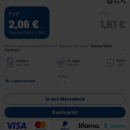
PVP
PVD
2,06
€
1,61
€
Preis inkl MwSt: 2,06
€
Warum unterschiedliche Preise? Welches ist meins?
Überprüfen
Tarifart
2 years
14 days
100%
warranty
returns
safe
Menge
Lagerbestand
In den Warenkorb
Kaufe jetzt