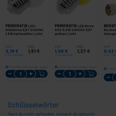
PRIMEMATIK
LED-
PRIMEMATIK
LED Birne
BEMAT
Glühbirne E27 240VAC
G45 0,5W 230VAC E27
Buchse
1,5W kaltweißes Licht
gelbes Licht
Haloge
PVP
PVD
PVP
PVD
PVP
2,19
€
1,61
€
1,46
€
1,27
€
0,42
2,19
€
inkl MwSt
1,46
€
inkl MwSt
0,42
€
ink
Sofortige Lieferung
Sofortige Lieferung
REF:
NT100
REF:
NT094
Sofort
Menge
Menge
Schlüsselwörter
Hast du nicht gefunden, wonach du gesucht