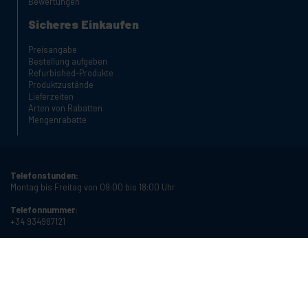
Bewertungen
Sicheres Einkaufen
Preisangabe
Bestellung aufgeben
Refurbished-Produkte
Produktzustände
Lieferzeiten
Arten von Rabatten
Mengenrabatte
Telefonstunden:
Montag bis Freitag von 09:00 bis 18:00 Uhr
Telefonnummer:
+34 934987121
E-Mail:
info@cablematic.com
Öffnungszeiten:
Montag bis Freitag von 08:00 bis 17:00 Uhr