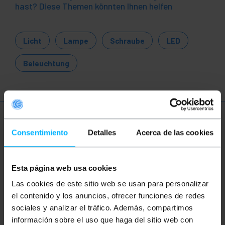
hast? Diese Themen könnten Ihnen helfen
Licht
Lampe
Schraube
LED
Beleuchtung
Mehr Info
Consentimiento
Detalles
Acerca de las cookies
Beschreibung
Esta página web usa cookies
Las cookies de este sitio web se usan para personalizar
LED-Birne Typ G45 sphärisch und mit E27-Gewinde.
el contenido y los anuncios, ofrecer funciones de redes
LED-Technologie hat einen sehr niedrigen Verbrauch
sociales y analizar el tráfico. Además, compartimos
und eine lange Lebensdauer der Lampe.
información sobre el uso que haga del sitio web con