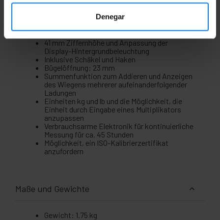
bis 1000 kg
1 % F.S.-Genauigkeit
Denegar
Robustes Metallgehäuse für den Einsatz in
rauen Umgebungen
Fernbedienung für die Fernverwaltung
41 mm Ziffernhöhe und Anpassung der
Display-Hintergrundbeleuchtung
Inklusive Schäkel und Haken
Bügelöffnung: 23 mm
Summenfunktion zum Addieren und Anzeigen
des Wiegens mehrerer aufeinanderfolgender
Ladungen
Einheiten kg und lb und die Möglichkeit, die
Einheit durch Eingabe eines Multiplikators
anzupassen
Verbrauchsarme Elektronik für kontinuierliche
Messung für ca. 45 Stunden
Möglichkeit, ein ISO-Kalibrierzertifikat
anzufordern
Maße und Gewichte
Gewicht: 1.75 kg