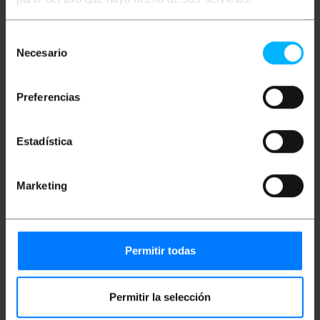
Beschreibung
Selección
Necesario
Die Hängewaage ist dank des integrierten
de
Akkumulators ein unentbehrliches Werkzeug zum
consentimiento
Wiegen von Gegenständen bis 10 t, mit einer Dauer
von mehr als 50 h. Die Fernbedienung ermöglicht
Preferencias
Ihnen eine einfache Steuerung und die Hold-, Tara-
und Sum-Funktionen ermöglichen Ihnen, das Wiegen
mit der erforderlichen Genauigkeit durchzuführen.
Diese Funktion ist sehr nützlich für Anwendungen,
Estadística
bei denen sich der Benutzer von der hängenden
Waage entfernt befindet. Durch die optimale
Anzeige können Sie das Ergebnis in einem gewissen
Marketing
Abstand ablesen. Es hat einen Wägebereich von
10.000 kg, eine Auflösung von 0,2 kg bei einer
Mindestlast von 10 kg. Der 23 mm Öffnungshaken
und Schäkel ermöglichen eine sichere Verbindung
des zu messenden Materials. Diese Hängewaage ist
Zuverlässigkeit und Präzision in einem Gerät.
Permitir todas
Hergestellt von PCE mit der Referenz PCE-CS
1000LD
Spezifikationen
Permitir la selección
Hängewaage mit einem Wiegebereich von 0