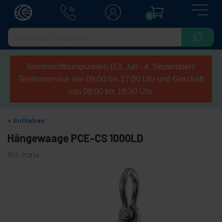
0
Sommeröffnungszeiten (13. Juli - 4. September):
Telefonservice von 09:00 bis 17:00 Uhr und Geschäft
von 08:00 bis 16:30 Uhr.
Guthaben
Hängewaage PCE-CS 1000LD
REF:
PC034