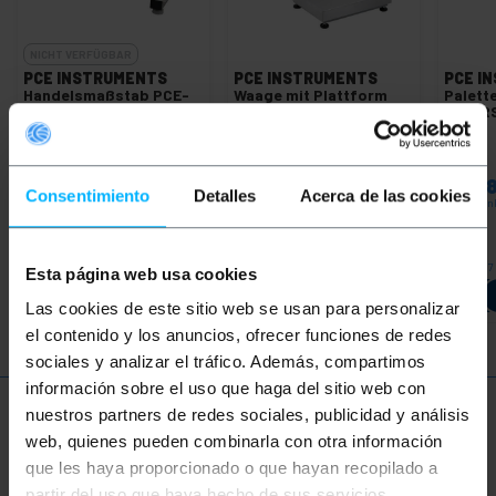
NICHT VERFÜGBAR
PCE INSTRUMENTS
PCE INSTRUMENTS
PCE I
Handelsmaßstab PCE-
Waage mit Plattform
Palett
SD 300SST C
PCE-EP 30P1
PCE-R
PVP
PVD
PVP
PVD
PVP
1.249,84
€
1.163,66
€
408,75
€
383,29
€
896,
Consentimiento
Detalles
Acerca de las cookies
1.249,84
€
inkl
408,75
€
inkl
896,86
€
in
MwSt
MwSt
MwSt
6 bis 7 Werktage
6 bis 
REF:
PC460
REF:
PC050
Esta página web usa cookies
LASSEN SIE MICH
Menge
WISSEN, WENN ES
Las cookies de este sitio web se usan para personalizar
LAGER GIBT
el contenido y los anuncios, ofrecer funciones de redes
sociales y analizar el tráfico. Además, compartimos
información sobre el uso que haga del sitio web con
nuestros partners de redes sociales, publicidad y análisis
Mehr Info
web, quienes pueden combinarla con otra información
que les haya proporcionado o que hayan recopilado a
partir del uso que haya hecho de sus servicios.