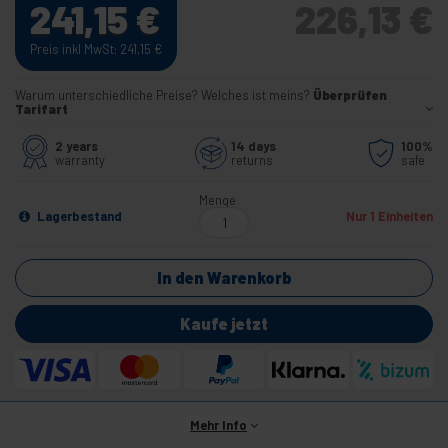
241,15
€
226,13
€
Preis inkl MwSt: 241,15
€
Warum unterschiedliche Preise? Welches ist meins?
Überprüfen
Tarifart
2 years
14 days
100%
warranty
returns
safe
Menge
Lagerbestand
Nur 1 Einheiten
In den Warenkorb
Kaufe jetzt
Mehr Info