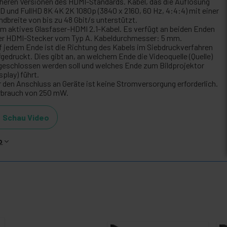
üheren Versionen des HDMI-Standards. Kabel, das die Auflösung
D und FullHD 8K 4K 2K 1080p (3840 x 2160, 60 Hz, 4:4:4) mit einer
ndbreite von bis zu 48 Gbit/s unterstützt.
 m aktives Glasfaser-HDMI 2.1-Kabel. Es verfügt an beiden Enden
er HDMI-Stecker vom Typ A. Kabeldurchmesser: 5 mm.
f jedem Ende ist die Richtung des Kabels im Siebdruckverfahren
fgedruckt. Dies gibt an, an welchem Ende die Videoquelle (Quelle)
geschlossen werden soll und welches Ende zum Bildprojektor
splay) führt.
r den Anschluss an Geräte ist keine Stromversorgung erforderlich.
rbrauch von 250 mW.
Schau Video
o