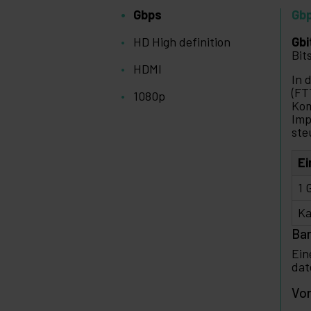
Gbps
Gb
HD High definition
Gbi
Bit
HDMI
In 
(FT
1080p
Kom
Imp
ste
Ei
1 
Ka
Ba
Ein
dat
Vor