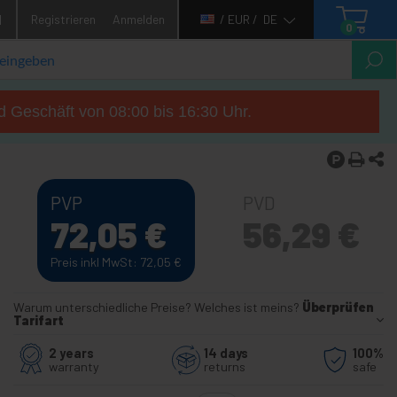
1
Registrieren
Anmelden
/ EUR /
DE
0
d Geschäft von 08:00 bis 16:30 Uhr.
PVP
PVD
72,05
€
56,29
€
Preis inkl MwSt: 72,05
€
Warum unterschiedliche Preise? Welches ist meins?
Überprüfen
Tarifart
2 years
14 days
100%
warranty
returns
safe