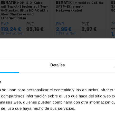
BEMATIK
HDMI 2.0-Kabel
BEMATIK
1 m weißes Cat. 6a
B
mit Typ-A-Stecker auf Typ-
SFTP-Ethernet-
3.
A-Stecker. Ultra HD 4K aktiv
Netzwerkkabel
5
über Glasfaser und
Ethernet, 80 m
PVP
PVD
PVP
PVD
P
119,24
€
93,16
€
2,95
€
2,87
€
4
1
119,24
€
inkl MwSt
2,95
€
inkl MwSt
1,
7 bis 8 Werktage
Sofortige Lieferung
REF:
HG076
REF:
LJ263
Menge
Menge
Detalles
s
b se usan para personalizar el contenido y los anuncios, ofrecer
s, compartimos información sobre el uso que haga del sitio web 
 análisis web, quienes pueden combinarla con otra información q
r del uso que haya hecho de sus servicios.