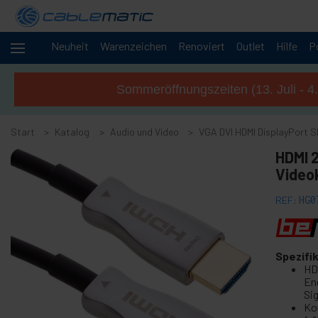
Neuheit
Warenzeichen
Renoviert
Outlet
Hilfe
P
+
Kabel und
Netzwerke
Sommeröffnungszeiten (13. Juli - 4
Racks
+
und
Start
Servern
Katalog
Audio und Video
VGA DVI HDMI DisplayPort S
Audio
-
HDMI 2
und
Video
Video
+
Zubehör von audio und Video
REF:
HG0
+
GoPro Zubehör
+
Wireless Audio-Tour
Spezifi
+
CCTV Zubehör und camera
HD
+
En
Projektionsleinwand
Sig
+
Computer und TV-Möbel
Ko