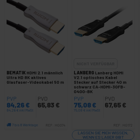
Aktive HDMI-Kabel S/S
Flaches HDMI Kabel
HDMI-A Kabel S/S
HDMI-A Kabel S/S - Drehbare Anschlüsse
HDMI-A auf DVI-D Kabel M/M
HDMI-C S zu HDMI-A S Kabel
NICHT VERFÜGBAR
HDMI-D S zu HDMI-A S Kabel
BEMATIK
HDMI 2.1 männlich
LANBERG
Lanberg HDMI
MHL zu HDMI-Adapter
Ultra HD 8K aktives
V2.1 optisches Kabel
Glasfaser-Videokabel 50 m
Stecker auf Stecker 40 m
HDMI-Kabeltester
schwarz CA-HDMI-30FB-
0400-BK
HDMI Splitters
PVP
PVD
PVP
PVD
HDMI 1.4 Super Kabel AS to AS
84,26
€
65,83
€
75,08
€
67,65
€
84,26
€
inkl MwSt
75,08
€
inkl MwSt
Super Kable HDMI-A zu DVI-D S/S
+
VGA und SVGA Adapter und Kabel
7 bis 8 Werktage
REF:
HG074
REF:
HG172
+
Menge
LASSEN SIE MICH WISSEN,
Video Schalter
WENN ES LAGER GIBT