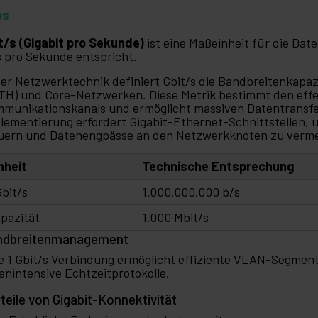
ps
t/s (Gigabit pro Sekunde)
ist eine Maßeinheit für die Dat
s pro Sekunde entspricht.
der Netzwerktechnik definiert Gbit/s die Bandbreitenkapaz
TH) und Core-Netzwerken. Diese Metrik bestimmt den effe
munikationskanals und ermöglicht massiven Datentransfer
lementierung erfordert Gigabit-Ethernet-Schnittstellen, um
uern und Datenengpässe an den Netzwerkknoten zu verm
nheit
Technische Entsprechung
Gbit/s
1.000.000.000 b/s
pazität
1.000 Mbit/s
ndbreitenmanagement
e 1 Gbit/s Verbindung ermöglicht effiziente VLAN-Segment
enintensive Echtzeitprotokolle.
teile von Gigabit-Konnektivität