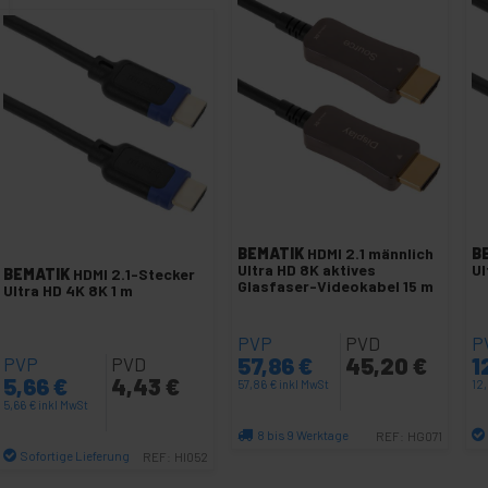
BEMATIK
HDMI 2.1 männlich
B
Ultra HD 8K aktives
Ul
BEMATIK
HDMI 2.1-Stecker
Glasfaser-Videokabel 15 m
Ultra HD 4K 8K 1 m
PVP
PVD
P
57,86
€
45,20
€
1
PVP
PVD
5,66
€
4,43
€
57,86
€
inkl MwSt
12
5,66
€
inkl MwSt
8 bis 9 Werktage
REF:
HG071
Sofortige Lieferung
REF:
HI052
Menge
Menge