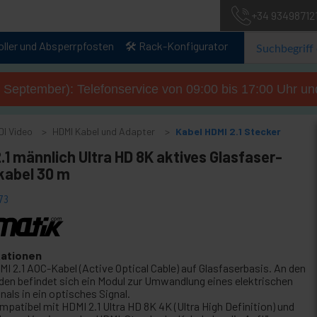
+34 93498712
oller und Absperrpfosten
🛠️ Rack-Konfigurator
. September): Telefonservice von 09:00 bis 17:00 Uhr un
DI Video
HDMI Kabel und Adapter
Kabel HDMI 2.1 Stecker
.1 männlich Ultra HD 8K aktives Glasfaser-
kabel 30 m
73
kationen
MI 2.1 AOC-Kabel (Active Optical Cable) auf Glasfaserbasis. An den
den befindet sich ein Modul zur Umwandlung eines elektrischen
nals in ein optisches Signal.
mpatibel mit HDMI 2.1 Ultra HD 8K 4K (Ultra High Definition) und