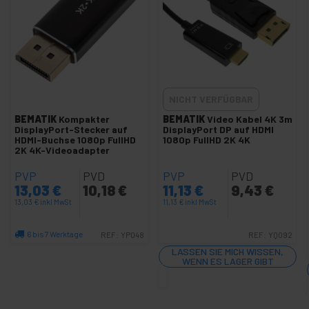
+
HDMI Kabel und Adapter
+
VGA und SVGA Adapter und Kabel
+
Video Schalter
DisplayPort Konverter
NICHT VERFÜGBAR
HDMI Konverter
BEMATIK
Kompakter
BEMATIK
Video Kabel 4K 3m
VGA Konverter
DisplayPort-Stecker auf
DisplayPort DP auf HDMI
HDMI-Buchse 1080p FullHD
1080p FullHD 2K 4K
+
Video Extender
2K 4K-Videoadapter
VGA, DVI und HDMI Schnittstelle
PVP
PVD
PVP
PVD
+
13,03
€
10,18
€
11,13
€
9,43
€
Video Splitter
13,03
€
inkl MwSt
11,13
€
inkl MwSt
+
Video SDI HD-SDI SD-SDI 3G-SDI
6 bis 7 Werktage
REF:
YP048
REF:
YQ092
Licht
+
Menge
LASSEN SIE MICH WISSEN,
und
WENN ES LAGER GIBT
Ton
+
Fotografie