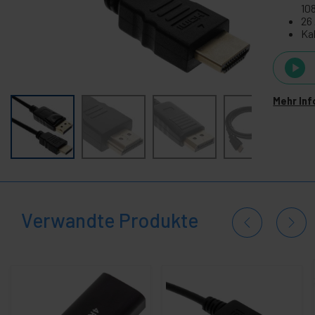
-
VGA DVI HDMI DisplayPort SDI Video
10
26
DMS59 Kabel
Ka
13W3 RGB Kabel
+
DVI Kabel und adapter
-
DisplayPort Kabel und Adapter
Mehr Inf
DisplayPort-Adapter
Mini DisplayPort Adapter
DisplayPort-Kabel S/S
DisplayPort zu DVI Kabel
DisplayPort zu HDMI-Kabel
Verwandte Produkte
DisplayPort zu VGA Kabel
Mini DisplayPort Kabel
Mini DisplayPort zu DVI-Kabel
Mini DisplayPort zu HDMI Kabel
Mini DisplayPort zu VGA Kabel