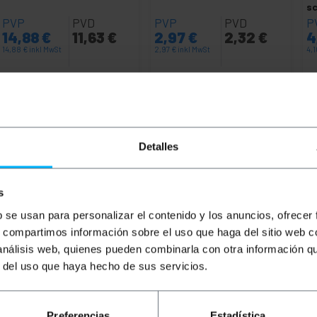
s
PVP
PVD
PVP
PVD
P
14,88
€
11,63
€
2,97
€
2,32
€
4
14,88
€
inkl MwSt
2,97
€
inkl MwSt
4,
Sofortige Lieferung
Sofortige Lieferung
REF:
YP023
REF:
HG002
Menge
Menge
Detalles
s
b se usan para personalizar el contenido y los anuncios, ofrecer
s, compartimos información sobre el uso que haga del sitio web 
 análisis web, quienes pueden combinarla con otra información q
r del uso que haya hecho de sus servicios.
okabel. Verbinden Sie den DisplayPort-Anschluss eines Co
chluss. Es ermöglicht hochauflösende Audio- und Videoübe
Preferencias
Estadística