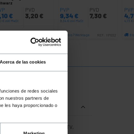
chwarz
VP
PVD
PVP
PVD
PVP
,10
€
3,20
€
9,34
€
7,30
€
4,
10
€
inkl MwSt
9,34
€
inkl MwSt
4,73
€
Sofortige Lieferung
6 bis 7 Werktage
8 
REF:
YP002
REF:
YP032
Menge
Menge
Acerca de las cookies
 funciones de redes sociales
con nuestros partners de
ue les haya proporcionado o
mputers einfach mit einem HDTV,
rtragung in 1080p-Qualität.
Marketing