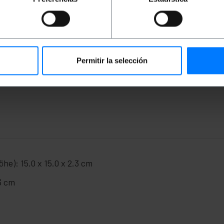
l mit einem DP-Stecker an einem Ende und einem HDMI-St
rtragung erfolgt nur in eine Richtung. DisplayPort-Eingan
zte maximale Auflösung beträgt 1080P.
Permitir la selección
itt.
he): 15.0 x 15.0 x 2.3 cm
3 cm