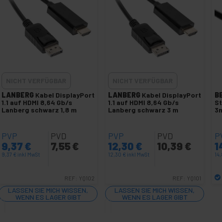
NICHT VERFÜGBAR
NICHT VERFÜGBAR
LANBERG
Kabel DisplayPort
LANBERG
Kabel DisplayPort
B
1.1 auf HDMI 8,64 Gb/s
1.1 auf HDMI 8,64 Gb/s
St
Lanberg schwarz 1,8 m
Lanberg schwarz 3 m
3
PVP
PVD
PVP
PVD
P
9,37
€
7,55
€
12,30
€
10,39
€
1
9,37
€
inkl MwSt
12,30
€
inkl MwSt
14
REF:
YQ102
REF:
YQ101
LASSEN SIE MICH WISSEN,
LASSEN SIE MICH WISSEN,
WENN ES LAGER GIBT
WENN ES LAGER GIBT