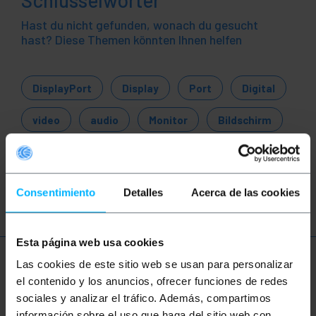
Schlüsselwörter
Hast du nicht gefunden, wonach du gesucht
hast? Diese Themen könnten Ihnen helfen
DisplayPort
Display
Port
Digital
video
audio
Monitor
Bildschirm
FullHd
displayport
mini displayport
dvi
dvi-d
HDMI
Consentimiento
Detalles
Acerca de las cookies
Esta página web usa cookies
Las cookies de este sitio web se usan para personalizar
Mehr Info
el contenido y los anuncios, ofrecer funciones de redes
sociales y analizar el tráfico. Además, compartimos
información sobre el uso que haga del sitio web con