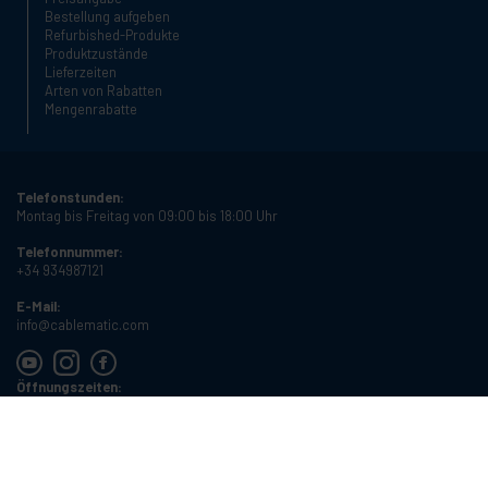
Bestellung aufgeben
Refurbished-Produkte
Produktzustände
Lieferzeiten
Arten von Rabatten
Mengenrabatte
Telefonstunden:
Montag bis Freitag von 09:00 bis 18:00 Uhr
Telefonnummer:
+34 934987121
E-Mail:
info@cablematic.com
Öffnungszeiten:
Montag bis Freitag von 08:00 bis 17:00 Uhr
Cablematic Dos Mil SLU, Santander 61, 08020 Barcelona, Spanien
USt-IdNr.:
ES-B62231261