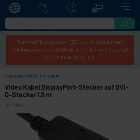
0
Sommeröffnungszeiten (13. Juli - 4. September):
Telefonservice von 09:00 bis 17:00 Uhr und Geschäft
von 08:00 bis 16:30 Uhr.
DisplayPort zu DVI Kabel
Video Kabel DisplayPort-Stecker auf DVI-
D-Stecker 1.8 m
REF:
YP032