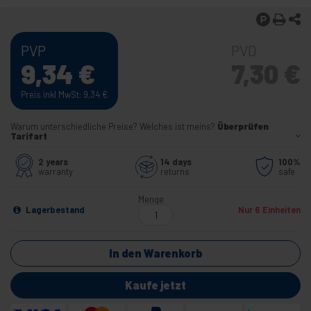
PVP
PVD
9,34
€
7,30
€
Preis inkl MwSt: 9,34
€
Warum unterschiedliche Preise? Welches ist meins?
Überprüfen
Tarifart
2 years
14 days
100%
warranty
returns
safe
Menge
Lagerbestand
Nur 6 Einheiten
In den Warenkorb
Kaufe jetzt