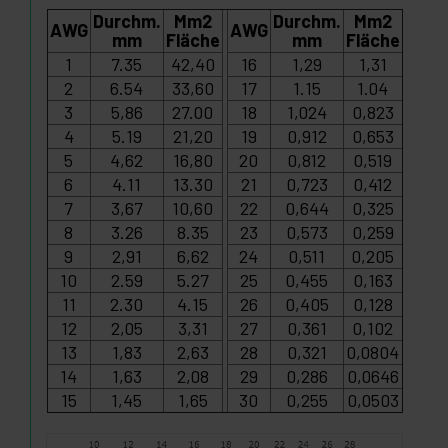
Durchm.
Mm2
Durchm.
Mm2
AWG
AWG
mm
Fläche
mm
Fläche
1
7.35
42,40
16
1,29
1,31
2
6.54
33,60
17
1.15
1.04
3
5,86
27.00
18
1,024
0,823
4
5.19
21,20
19
0,912
0,653
5
4,62
16,80
20
0,812
0,519
6
4.11
13.30
21
0,723
0,412
7
3,67
10,60
22
0,644
0,325
8
3.26
8.35
23
0,573
0,259
9
2,91
6,62
24
0,511
0,205
10
2.59
5.27
25
0,455
0,163
11
2.30
4.15
26
0,405
0,128
12
2,05
3,31
27
0,361
0,102
13
1,83
2,63
28
0,321
0,0804
14
1,63
2,08
29
0,286
0,0646
15
1,45
1,65
30
0,255
0,0503