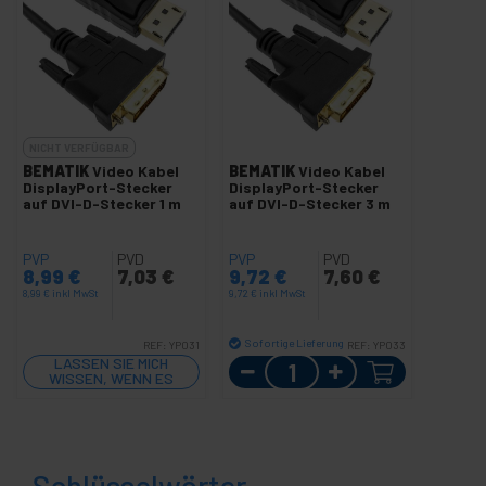
NICHT VERFÜGBAR
BEMATIK
Video Kabel
BEMATIK
Video Kabel
DisplayPort-Stecker
DisplayPort-Stecker
auf DVI-D-Stecker 1 m
auf DVI-D-Stecker 3 m
PVP
PVD
PVP
PVD
8,99
€
7,03
€
9,72
€
7,60
€
8,99
€
inkl MwSt
9,72
€
inkl MwSt
Sofortige Lieferung
REF:
YP031
REF:
YP033
LASSEN SIE MICH
Menge
WISSEN, WENN ES
LAGER GIBT