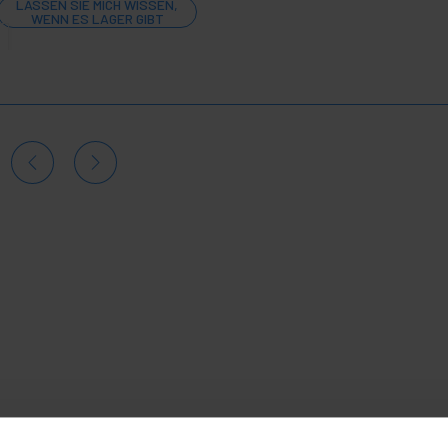
LASSEN SIE MICH WISSEN,
WENN ES LAGER GIBT