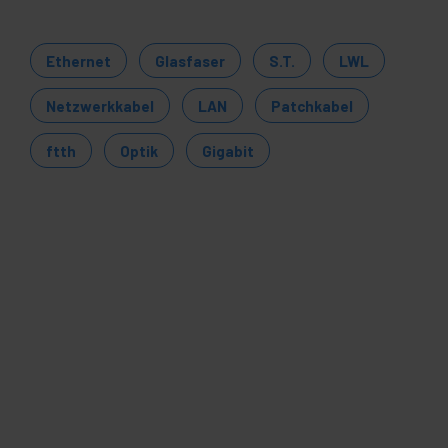
Ethernet
Glasfaser
S.T.
LWL
Netzwerkkabel
LAN
Patchkabel
ftth
Optik
Gigabit