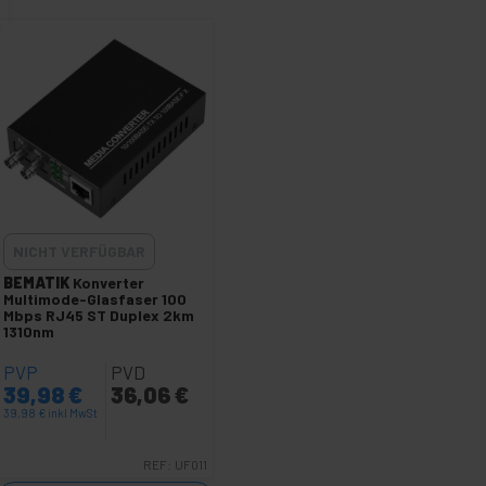
NICHT VERFÜGBAR
BEMATIK
Konverter
Multimode-Glasfaser 100
Mbps RJ45 ST Duplex 2km
1310nm
PVP
PVD
39,98
€
36,06
€
39,98
€
inkl MwSt
REF:
UF011