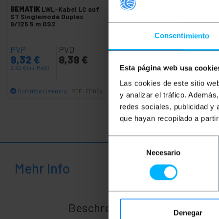
Zuhause
BEMATIK
LWL-Kabel LC auf
+
ST Singlemode Duplex
und
9/125 5 m OS2
Betrieb
Consentimiento
+
Freizeit
PVP
PVD
9,32
€
8,39
€
+
Medizinischer
Esta página web usa cookie
9,32
€
inkl MwSt
Bereich
Las cookies de este sitio we
Sofortige Lieferung
REF:
FD054
y analizar el tráfico. Ademá
Menge
redes sociales, publicidad y
que hayan recopilado a parti
Selección
Necesario
de
Mehr Info
consentimiento
Beschreibung
Denegar