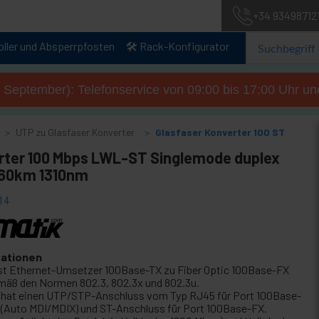
+34 93498712
oller und Absperrpfosten
🛠️ Rack-Konfigurator
. September): Telefonservice von 09:00 bis 17:00 Uhr un
UTP zu Glasfaser Konverter
Glasfaser Konverter 100 ST
rter 100 Mbps LWL-ST Singlemode duplex
60km 1310nm
14
kationen
st Ethernet-Umsetzer 100Base-TX zu Fiber Optic 100Base-FX
mäß den Normen 802.3, 802.3x und 802.3u.
 hat einen UTP/STP-Anschluss vom Typ RJ45 für Port 100Base-
 (Auto MDI/MDIX) und ST-Anschluss für Port 100Base-FX.