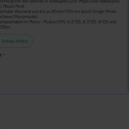
 ermöglicht den Betrieb in Vollduplex (200 Mbps) und Halbduplex
00 Mbps) Modi.
ximaler Abstand von bis zu 60 km/1310 nm durch Single-Mode-
asfaser (Monomode).
asfaserkabel im Mono - Modus (SM): 8.3/125, 8.7/125, 9/125 und
/125m.
Schau Video
o