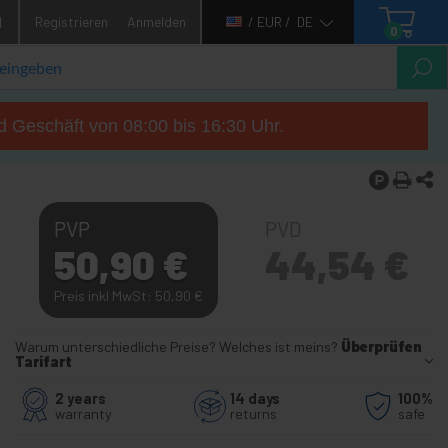
1
Registrieren
Anmelden
/ EUR /
DE
0
d Geschäft von 08:00 bis 16:30 Uhr.
PVP
PVD
50,90
€
44,54
€
Preis inkl MwSt: 50,90
€
Warum unterschiedliche Preise? Welches ist meins?
Überprüfen
Tarifart
2 years
14 days
100%
warranty
returns
safe