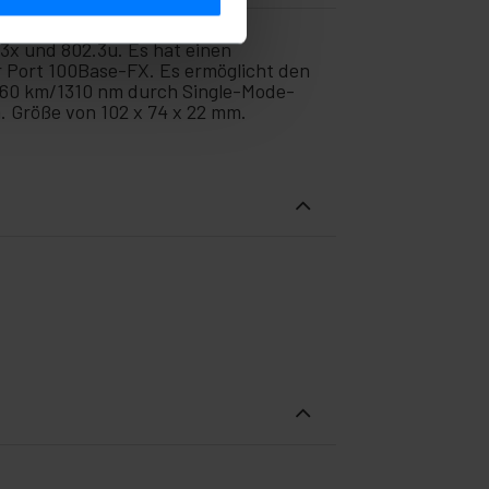
x und 802.3u. Es hat einen
Port 100Base-FX. Es ermöglicht den
u 60 km/1310 nm durch Single-Mode-
. Größe von 102 x 74 x 22 mm.