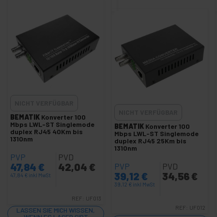
Ethernet Extender
HDMI über HDBaseT HDBT
Glasfasermodul GBIC SFP SFP+ QSFP et X2
Power over Ethernet PoE
Ethernet-Schutz
+
TCP/IP Server
+
LAN Karte und Adapter
NICHT VERFÜGBAR
+
Aviation Anschluss
NICHT VERFÜGBAR
BEMATIK
Konverter 100
+
Mbps LWL-ST Singlemode
Anschlussdose 80x80mm
BEMATIK
Konverter 100
duplex RJ45 40Km bis
Mbps LWL-ST Singlemode
+
1310nm
KVM Schalter
duplex RJ45 25Km bis
1310nm
+
Glasfaser
PVP
PVD
47,84
€
42,04
€
+
PVP
PVD
HSDPA 3G UMTS GSM GPRS GPS
39,12
€
34,56
€
47,84
€
inkl MwSt
+
Wireless-Netzwerk
39,12
€
inkl MwSt
+
TP-Link-Technologien
REF:
UF013
REF:
UF012
+
LASSEN SIE MICH WISSEN,
SCSI Zubehör
WENN ES LAGER GIBT