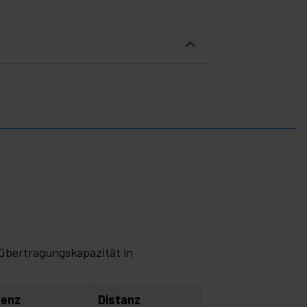
übertragungskapazität in
uenz
Distanz