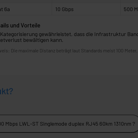
t 6a
10 Gbps
500 
ails und Vorteile
 Kategorisierung gewährleistet, dass die Infrastruktur B
etverlust bewältigen kann.
eis: Die maximale Distanz beträgt laut Standards meist 100 Meter.
ukt?
100 Mbps LWL-ST Singlemode duplex RJ45 60km 1310nm ?