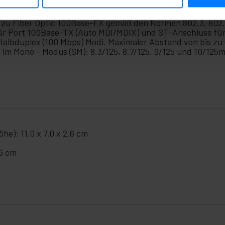
zu Fiber Optic 100Base-FX gemäß den Normen 802.3, 802.3
 Port 100Base-TX (Auto MDI/MDIX) und ST-Anschluss für 
 Halbduplex (100 Mbps) Modi. Maximaler Abstand von bis z
 im Mono - Modus (SM): 8.3/125, 8.7/125, 9/125 und 10/125m
he): 11.0 x 7.0 x 2.6 cm
.6 cm