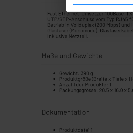
Fast Ethernet-Umsetzer 100Base-TX 
UTP/STP-Anschluss vom Typ RJ45 für
Betrieb in Vollduplex (200 Mbps) und
Glasfaser (Monomode). Glasfaserkabel
Inklusive Netzteil.
Maße und Gewichte
Gewicht: 390 g
Produktgröße (Breite x Tiefe x Hö
Anzahl der Produkte: 1
Packungsgrösse: 20.5 x 16.0 x 5
Dokumentation
Produktdatei 1