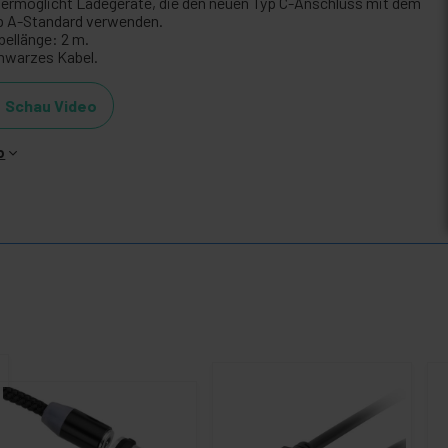
 ermöglicht Ladegeräte, die den neuen Typ C-Anschluss mit dem
p A-Standard verwenden.
bellänge: 2 m.
hwarzes Kabel.
Schau Video
o