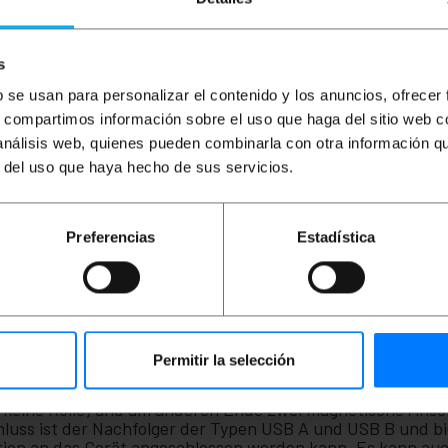
1,02
€
0,76
€
1,99
€
1,47
€
4
0,41
€
0,30
€
0
1,99
€
inkl MwSt
0,41
€
inkl MwSt
0,
s
Sofortige Lieferung
Sofortige Lieferung
REF:
UH108
REF:
UR044
b se usan para personalizar el contenido y los anuncios, ofrecer
Menge
Menge
s, compartimos información sobre el uso que haga del sitio web 
 análisis web, quienes pueden combinarla con otra información q
r del uso que haya hecho de sus servicios.
Preferencias
Estadística
Permitir la selección
A 2.0-Stecker zu USB-C und Micro-USB. An einem Ende bef
lt keine Rolle) und am anderen Ende zwei magnetische Ans
uss ist der Nachfolger der Typen USB A und USB B und b
ition an das Gerät angeschlossen werden kann. Es kann au