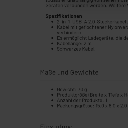
+
Fotografie
Geräten verbunden werden. Weitere V
+
Tools und
Spezifikationen
Hardware
2-in-1-USB-A 2.0-Steckerkabel
Sicherheit,
Kabel mit geflochtener Nylonve
+
Alarme
verhindern.
und
Es ermöglicht Ladegeräte, die 
Kontrolle
Kabellänge: 2 m.
Schwarzes Kabel.
Elektronik
+
und
Geräte
Zuhause
+
und
Maße und Gewichte
Betrieb
+
Freizeit
Gewicht: 70 g
Produktgröße (Breite x Tiefe x Hö
+
Medizinischer
Anzahl der Produkte: 1
Bereich
Packungsgrösse: 15.0 x 8.0 x 2.
Einstufung