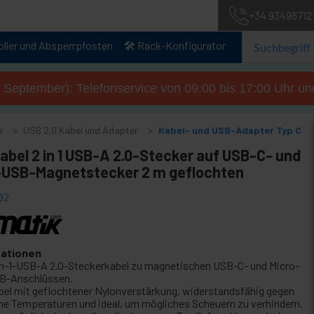
+34 93498712
oller und Absperrpfosten
🛠️ Rack-Konfigurator
. September): Telefonservice von 09:00 bis 17:00 Uhr un
r
USB 2.0 Kabel und Adapter
Kabel- und USB-Adapter Typ C
abel 2 in 1 USB-A 2.0-Stecker auf USB-C- und
-USB-Magnetstecker 2 m geflochten
02
kationen
in-1-USB-A 2.0-Steckerkabel zu magnetischen USB-C- und Micro-
B-Anschlüssen.
bel mit geflochtener Nylonverstärkung, widerstandsfähig gegen
he Temperaturen und ideal, um mögliches Scheuern zu verhindern.