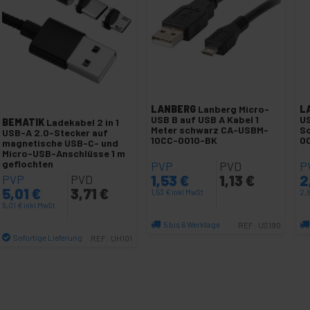
LANBERG
Lanberg Micro-
L
USB B auf USB A Kabel 1
US
BEMATIK
Ladekabel 2 in 1
Meter schwarz CA-USBM-
S
USB-A 2.0-Stecker auf
10CC-0010-BK
0
magnetische USB-C- und
Micro-USB-Anschlüsse 1 m
geflochten
PVP
PVD
P
1,53
€
1,13
€
2
PVP
PVD
5,01
€
3,71
€
1,53
€
inkl MwSt
2,
5,01
€
inkl MwSt
5 bis 6 Werktage
REF:
US190
Sofortige Lieferung
REF:
UH101
Menge
Menge