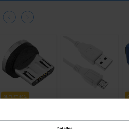
OUTLET
60%
BEMATIK
Magnetischer
BEMATIK
USB 2.0 A Stecker
B
USB-Anschluss vom Typ
MicroUSB weiß 3m
au
Micro-USB
mi
PVP
PVD
PVP
PVD
P
Detalles