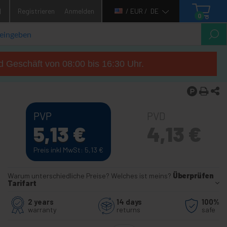
1
Registrieren
Anmelden
/ EUR /
DE
0
d Geschäft von 08:00 bis 16:30 Uhr.
PVP
PVD
5,13
€
4,13
€
Preis inkl MwSt: 5,13
€
Warum unterschiedliche Preise? Welches ist meins?
Überprüfen
Tarifart
2 years
14 days
100%
warranty
returns
safe