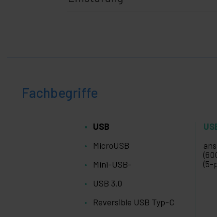
Fachbegriffe
USB
US
MicroUSB
ans
(60
(5-
Mini-USB-
USB 3.0
Reversible USB Typ-C