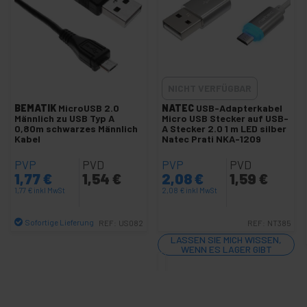
USB Kabel BB zu BS
Micro-USB zu MicroUSB Kabel
MicroUSB zu MiniUSB Kabel
Einziehbar USB Cable
USB-Kabel diverse
NICHT VERFÜGBAR
Kundenspezifische USB-Kabel
BEMATIK
MicroUSB 2.0
NATEC
USB-Adapterkabel
Männlich zu USB Typ A
Micro USB Stecker auf USB-
USB-und eSATA Hybridkabel
0,80m schwarzes Männlich
A Stecker 2.0 1 m LED silber
Kabel
Natec Prati NKA-1209
Digital Kabel Kamera
PVP
PVD
PVP
PVD
Kabel- und USB-Adapter Typ C
1,77
€
1,54
€
2,08
€
1,59
€
USB Super kabel AS zu AB
1,77
€
inkl MwSt
2,08
€
inkl MwSt
USB Super Kabel AM zu BM
Sofortige Lieferung
REF:
US082
REF:
NT385
USB Super Kabel AM zu MiniUSB
Menge
LASSEN SIE MICH WISSEN,
WENN ES LAGER GIBT
+
USB 3.0, 3.1 und 3.2 Kabel und Adapter
USB-Lightning-Kabel
+
USB 4.0 Kabel und Adapter