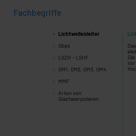
+
Medizinischer
Bereich
Fachbegriffe
Lichtwellenleiter
Lic
Gbps
Das
ele
Die
LSZH - LSHF
Vor
Hoc
OM1, OM2, OM3, OM4
MMF
Arten von
Glasfaserpolieren