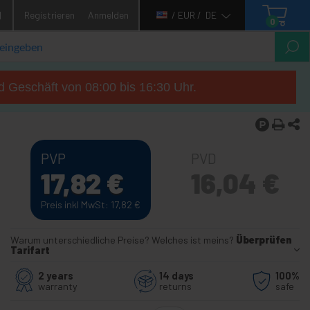
1
Registrieren
Anmelden
/ EUR /
DE
0
d Geschäft von 08:00 bis 16:30 Uhr.
PVP
PVD
17,82
€
16,04
€
Preis inkl MwSt: 17,82
€
Warum unterschiedliche Preise? Welches ist meins?
Überprüfen
Tarifart
2 years
14 days
100%
warranty
returns
safe