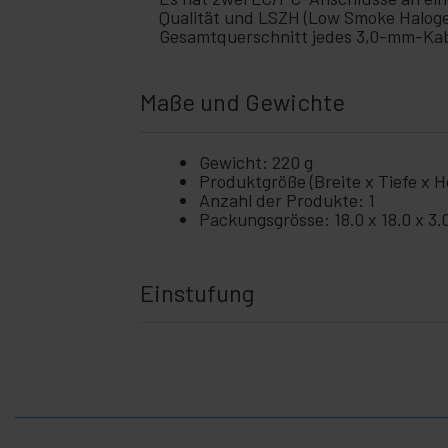
und
Qualität und LSZH (Low Smoke Halogen
Video
Gesamtquerschnitt jedes 3,0-mm-Kabe
Licht
+
und
Ton
Maße und Gewichte
+
Fotografie
+
Tools und
Gewicht: 220 g
Hardware
Produktgröße (Breite x Tiefe x Hö
Anzahl der Produkte: 1
Sicherheit,
+
Packungsgrösse: 18.0 x 18.0 x 3.
Alarme
und
Kontrolle
Elektronik
+
Einstufung
und
Geräte
Zuhause
+
und
Betrieb
+
Freizeit