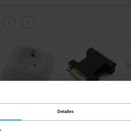
Detalles
BEMATIK
Steckdose mit
BEMATIK
DVI-I-Buchse auf
B
Rahmen 80x80mm weiss
Buchse Adapter DVI-I Dual-
a 
Link-
fü
2
s