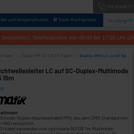
+34 93498712
oller und Absperrpfosten
🛠️ Rack-Konfigurator
. September): Telefonservice von 09:00 bis 17:00 Uhr un
r Kabel
Duplex MM 50/125 PC Kabel
Duplex OM3 LC zu SC 50
ichtwellenleiter LC auf SC-Duplex-Multimode
5 15m
88
kationen
ltimode-Duplex-Glasfaserkabel (MM), das dem OM3-Standard von
-11801 entspricht.
3-Kabel verwenden eine optimierte 50/125 ?m Multimode-
asfaser und ermöglichen eine Geschwindigkeit von bis zu 10