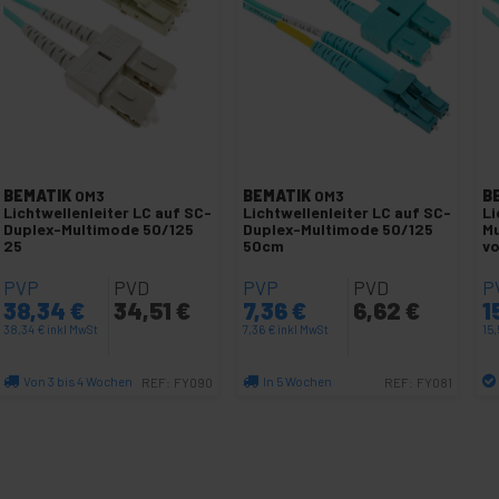
BEMATIK
OM3
BEMATIK
OM3
B
Lichtwellenleiter LC auf SC-
Lichtwellenleiter LC auf SC-
Li
Duplex-Multimode 50/125
Duplex-Multimode 50/125
Mu
25
50cm
v
PVP
PVD
PVP
PVD
P
38,34
€
34,51
€
7,36
€
6,62
€
1
38,34
€
inkl MwSt
7,36
€
inkl MwSt
15
Von 3 bis 4 Wochen
In 5 Wochen
REF:
FY090
REF:
FY081
Menge
Menge