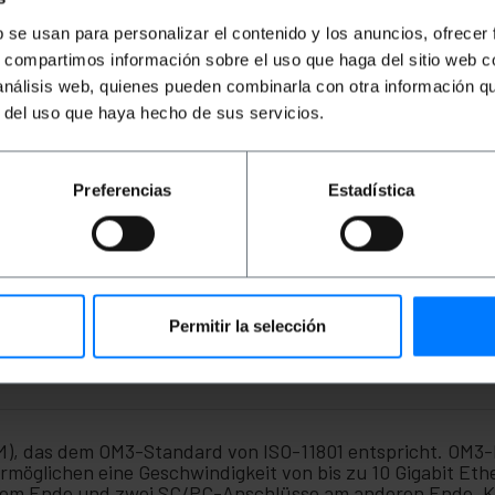
PVP
PVD
PVP
PVD
P
b se usan para personalizar el contenido y los anuncios, ofrecer
5,36
€
4,26
€
5,26
€
4,49
€
6
s, compartimos información sobre el uso que haga del sitio web 
5,36
€
inkl MwSt
5,26
€
inkl MwSt
6,
 análisis web, quienes pueden combinarla con otra información q
r del uso que haya hecho de sus servicios.
Sofortige Lieferung
Sofortige Lieferung
REF:
ME044
REF:
VG067
Menge
Menge
Preferencias
Estadística
Permitir la selección
), das dem OM3-Standard von ISO-11801 entspricht. OM3-
möglichen eine Geschwindigkeit von bis zu 10 Gigabit Eth
em Ende und zwei SC/PC-Anschlüsse am anderen Ende. Kab